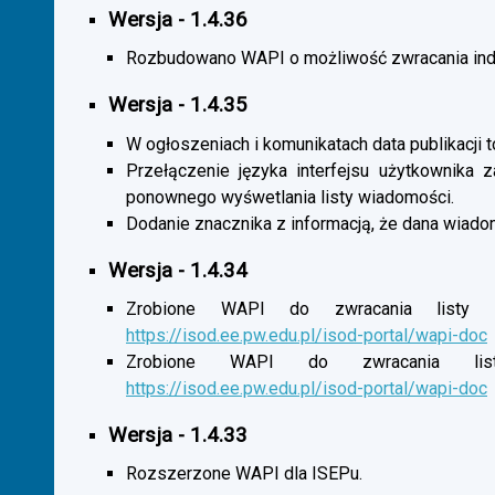
Wersja - 1.4.36
Rozbudowano WAPI o możliwość zwracania indy
Wersja - 1.4.35
W ogłoszeniach i komunikatach data publikacji t
Przełączenie języka interfejsu użytkownika 
ponownego wyśwetlania listy wiadomości.
Dodanie znacznika z informacją, że dana wiado
Wersja - 1.4.34
Zrobione WAPI do zwracania listy o
https://isod.ee.pw.edu.pl/isod-portal/wapi-doc
Zrobione WAPI do zwracania listy
https://isod.ee.pw.edu.pl/isod-portal/wapi-doc
Wersja - 1.4.33
Rozszerzone WAPI dla ISEPu.