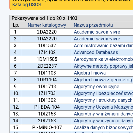
Katalog USOS
.
Pokazywane od 1 do 20 z 1403
Lp.
Numer katalogowy
Nazwa przedmiotu
1.
2DA2220
Academic savoir-vivre
2.
1DA2220
Academic savoir-vivre
3.
1DI1532
Administrowanie bazami da
4.
1ZI4102
Advanced Databases
5.
1DM1505
Aerodynamika w elektromobi
6.
2DE2237
Aktywne metody poprawy jako
7.
1DI1103
Algebra liniowa
8.
1DR1104
Algebra liniowa z geometrią
9.
1DI1713
Algorytmy ewolucyjne
10.
1ZI1703
Algorytmy i bezpieczeństw
11.
1DI1302
Algorytmy i struktury danych
12.
PI-BDA-104
Algorytmy Uczenia Maszyn
13.
1DI2153
Algorytmy w inżynierii dany
14.
2DI2153
Algorytmy w inżynierii dany
15.
PI-MiNIO-107
Analiza danych biznesowych