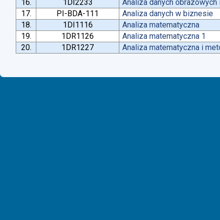
16.
1DI2233
Analiza danych obrazowych 
17.
PI-BDA-111
Analiza danych w biznesie
18.
1DI1116
Analiza matematyczna
19.
1DR1126
Analiza matematyczna 1
20.
1DR1227
Analiza matematyczna i met