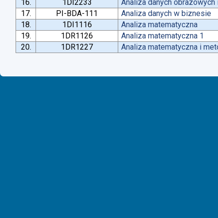
16.
1DI2233
Analiza danych obrazowych 
17.
PI-BDA-111
Analiza danych w biznesie
18.
1DI1116
Analiza matematyczna
19.
1DR1126
Analiza matematyczna 1
20.
1DR1227
Analiza matematyczna i met