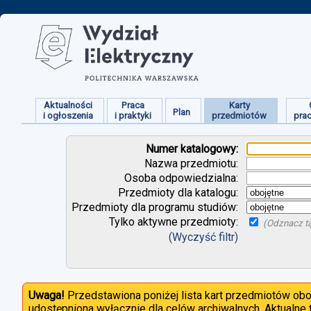
Aktualności
Praca
Karty
Plan
i ogłoszenia
i praktyki
przedmiotów
pra
Numer katalogowy:
Nazwa przedmiotu:
Osoba odpowiedzialna:
Przedmioty dla katalogu:
Przedmioty dla programu studiów:
Tylko aktywne przedmioty:
(Odznacz tą
(Wyczyść filtr)
Uwaga!
Przedstawiona poniżej lista kart przedmiotów ob
udostępniona wyłącznie dla celów archiwalnych. Aktualne