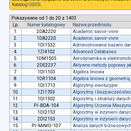
Katalog USOS
.
Pokazywane od 1 do 20 z 1403
Lp.
Numer katalogowy
Nazwa przedmiotu
1.
2DA2220
Academic savoir-vivre
2.
1DA2220
Academic savoir-vivre
3.
1DI1532
Administrowanie bazami da
4.
1ZI4102
Advanced Databases
5.
1DM1505
Aerodynamika w elektromobi
6.
2DE2237
Aktywne metody poprawy jako
7.
1DI1103
Algebra liniowa
8.
1DR1104
Algebra liniowa z geometrią
9.
1DI1713
Algorytmy ewolucyjne
10.
1ZI1703
Algorytmy i bezpieczeństw
11.
1DI1302
Algorytmy i struktury danych
12.
PI-BDA-104
Algorytmy Uczenia Maszyn
13.
1DI2153
Algorytmy w inżynierii dany
14.
2DI2153
Algorytmy w inżynierii dany
15.
PI-MiNIO-107
Analiza danych biznesowych