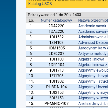
Katalog USOS
.
Pokazywane od 1 do 20 z 1403
Lp.
Numer katalogowy
Nazwa przedmio
1.
2DA2220
Academic savoir-
2.
1DA2220
Academic savoir-
3.
1DI1532
Administrowanie
4.
1ZI4102
Advanced Datab
5.
1DM1505
Aerodynamika w e
6.
2DE2237
Aktywne metody p
7.
1DI1103
Algebra liniowa
8.
1DR1104
Algebra liniowa 
9.
1DI1713
Algorytmy ewoluc
10.
1ZI1703
Algorytmy i bez
11.
1DI1302
Algorytmy i struk
12.
PI-BDA-104
Algorytmy Ucze
13.
1DI2153
Algorytmy w inżyn
14.
2DI2153
Algorytmy w inżyn
15.
PI-MiNIO-107
Analiza danych b