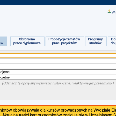
Wi
Obronione
Propozycje tematów
Programy
Do
ów
prace dyplomowe
prac i projektów
studiów
do 
(Odznacz tą opcję aby wyświetlić historyczne, nieaktywne już przedmioty.)
dmiotów obowiązywała dla kursów prowadzonych na Wydziale Ele
. Aktualne treści kart przedmiotów znajdują się w Uczelnianym