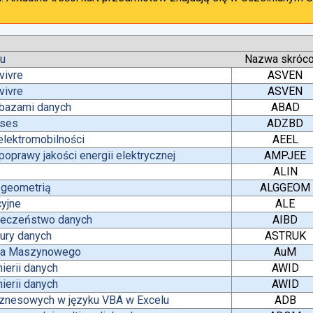
tu
Nazwa skróc
vivre
ASVEN
vivre
ASVEN
 bazami danych
ABAD
ases
ADZBD
lektromobilności
AEEL
oprawy jakości energii elektrycznej
AMPJEE
ALIN
z geometrią
ALGGEOM
yjne
ALE
pieczeństwo danych
AIBD
tury danych
ASTRUK
nia Maszynowego
AuM
ierii danych
AWID
ierii danych
AWID
iznesowych w języku VBA w Excelu
ADB