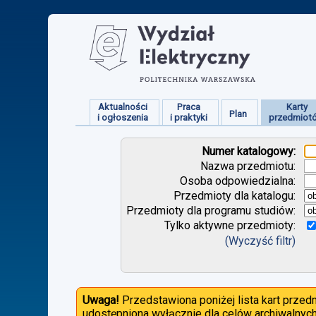
Aktualności
Praca
Karty
Plan
i ogłoszenia
i praktyki
przedmiot
Numer katalogowy:
Nazwa przedmiotu:
Osoba odpowiedzialna:
Przedmioty dla katalogu:
Przedmioty dla programu studiów:
Tylko aktywne przedmioty:
(Wyczyść filtr)
Uwaga!
Przedstawiona poniżej lista kart prze
udostępniona wyłącznie dla celów archiwalnych