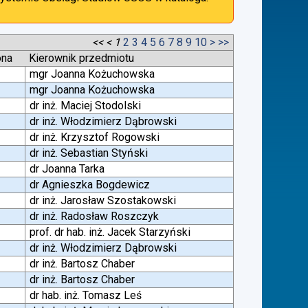
<<
<
1
2
3
4
5
6
7
8
9
10
>
>>
ona
Kierownik przedmiotu
mgr Joanna Kożuchowska
mgr Joanna Kożuchowska
dr inż. Maciej Stodolski
dr inż. Włodzimierz Dąbrowski
dr inż. Krzysztof Rogowski
dr inż. Sebastian Styński
dr Joanna Tarka
dr Agnieszka Bogdewicz
dr inż. Jarosław Szostakowski
dr inż. Radosław Roszczyk
prof. dr hab. inż. Jacek Starzyński
dr inż. Włodzimierz Dąbrowski
dr inż. Bartosz Chaber
dr inż. Bartosz Chaber
dr hab. inż. Tomasz Leś