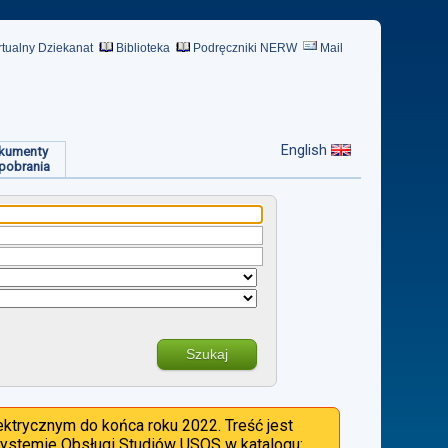
rtualny Dziekanat
Biblioteka
Podręczniki NERW
Mail
English
kumenty
pobrania
Szukaj
ktrycznym do końca roku 2022. Treść jest
 Systemie Obsługi Studiów USOS w katalogu: