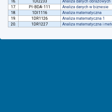
16.
1DI2233
Analiza danych obrazowych 
17.
PI-BDA-111
Analiza danych w biznesie
18.
1DI1116
Analiza matematyczna
19.
1DR1126
Analiza matematyczna 1
20.
1DR1227
Analiza matematyczna i met