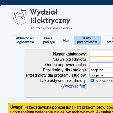
Aktualności
Praca
Karty
Plan
i ogłoszenia
i praktyki
przedmiotów
pra
Numer katalogowy:
Nazwa przedmiotu:
Osoba odpowiedzialna:
Przedmioty dla katalogu:
Przedmioty dla programu studiów:
Tylko aktywne przedmioty:
(Odznacz tą
(Wyczyść filtr)
Uwaga!
Przedstawiona poniżej lista kart przedmiotów ob
udostępniona wyłącznie dla celów archiwalnych. Aktualne