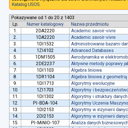
Katalog USOS
.
Pokazywane od 1 do 20 z 1403
Lp.
Numer katalogowy
Nazwa przedmiotu
1.
2DA2220
Academic savoir-vivre
2.
1DA2220
Academic savoir-vivre
3.
1DI1532
Administrowanie bazami da
4.
1ZI4102
Advanced Databases
5.
1DM1505
Aerodynamika w elektromobi
6.
2DE2237
Aktywne metody poprawy jako
7.
1DI1103
Algebra liniowa
8.
1DR1104
Algebra liniowa z geometrią
9.
1DI1713
Algorytmy ewolucyjne
10.
1ZI1703
Algorytmy i bezpieczeństw
11.
1DI1302
Algorytmy i struktury danych
12.
PI-BDA-104
Algorytmy Uczenia Maszyn
13.
1DI2153
Algorytmy w inżynierii dany
14.
2DI2153
Algorytmy w inżynierii dany
15.
PI-MiNIO-107
Analiza danych biznesowych