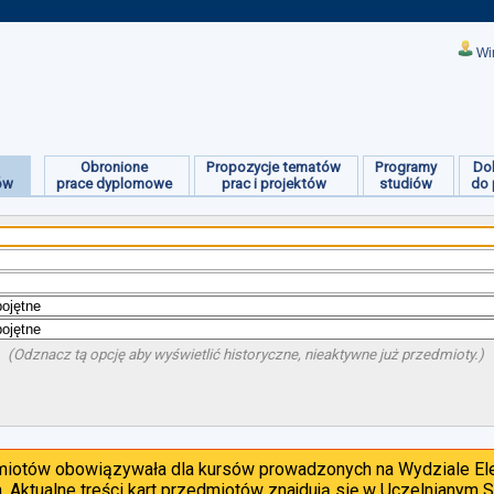
Wi
Obronione
Propozycje tematów
Programy
Do
ów
prace dyplomowe
prac i projektów
studiów
do 
(Odznacz tą opcję aby wyświetlić historyczne, nieaktywne już przedmioty.)
dmiotów obowiązywała dla kursów prowadzonych na Wydziale Ele
. Aktualne treści kart przedmiotów znajdują się w Uczelnianym