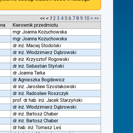
<<
<
1
2
3
4
5
6
7
8
9
10
>
>>
ona
Kierownik przedmiotu
mgr Joanna Kożuchowska
mgr Joanna Kożuchowska
dr inż. Maciej Stodolski
dr inż. Włodzimierz Dąbrowski
dr inż. Krzysztof Rogowski
dr inż. Sebastian Styński
dr Joanna Tarka
dr Agnieszka Bogdewicz
dr inż. Jarosław Szostakowski
dr inż. Radosław Roszczyk
prof. dr hab. inż. Jacek Starzyński
dr inż. Włodzimierz Dąbrowski
dr inż. Bartosz Chaber
dr inż. Bartosz Chaber
dr hab. inż. Tomasz Leś