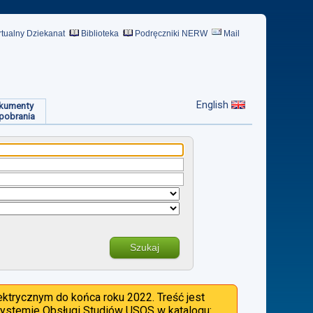
rtualny Dziekanat
Biblioteka
Podręczniki NERW
Mail
English
kumenty
pobrania
Szukaj
ktrycznym do końca roku 2022. Treść jest
 Systemie Obsługi Studiów USOS w katalogu: