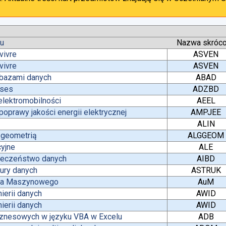
tu
Nazwa skróc
vivre
ASVEN
vivre
ASVEN
 bazami danych
ABAD
ases
ADZBD
lektromobilności
AEEL
oprawy jakości energii elektrycznej
AMPJEE
ALIN
z geometrią
ALGGEOM
yjne
ALE
pieczeństwo danych
AIBD
tury danych
ASTRUK
nia Maszynowego
AuM
ierii danych
AWID
ierii danych
AWID
iznesowych w języku VBA w Excelu
ADB