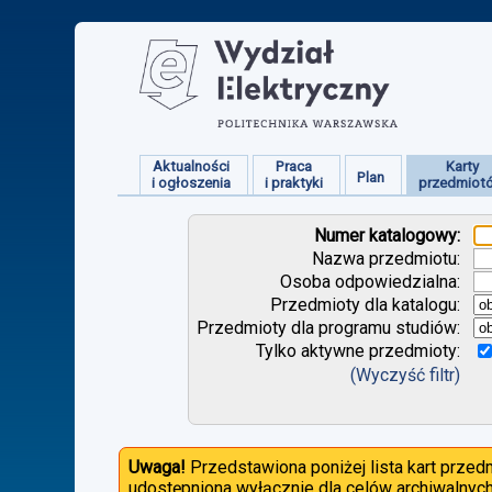
Aktualności
Praca
Karty
Plan
i ogłoszenia
i praktyki
przedmiot
Numer katalogowy:
Nazwa przedmiotu:
Osoba odpowiedzialna:
Przedmioty dla katalogu:
Przedmioty dla programu studiów:
Tylko aktywne przedmioty:
(Wyczyść filtr)
Uwaga!
Przedstawiona poniżej lista kart prze
udostępniona wyłącznie dla celów archiwalnych