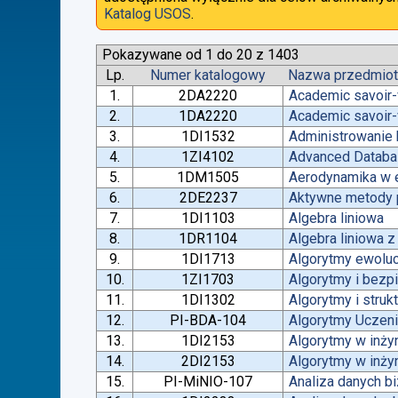
Katalog USOS
.
Pokazywane od 1 do 20 z 1403
Lp.
Numer katalogowy
Nazwa przedmio
1.
2DA2220
Academic savoir-
2.
1DA2220
Academic savoir-
3.
1DI1532
Administrowanie
4.
1ZI4102
Advanced Datab
5.
1DM1505
Aerodynamika w e
6.
2DE2237
Aktywne metody p
7.
1DI1103
Algebra liniowa
8.
1DR1104
Algebra liniowa 
9.
1DI1713
Algorytmy ewoluc
10.
1ZI1703
Algorytmy i bez
11.
1DI1302
Algorytmy i struk
12.
PI-BDA-104
Algorytmy Ucze
13.
1DI2153
Algorytmy w inżyn
14.
2DI2153
Algorytmy w inżyn
15.
PI-MiNIO-107
Analiza danych b