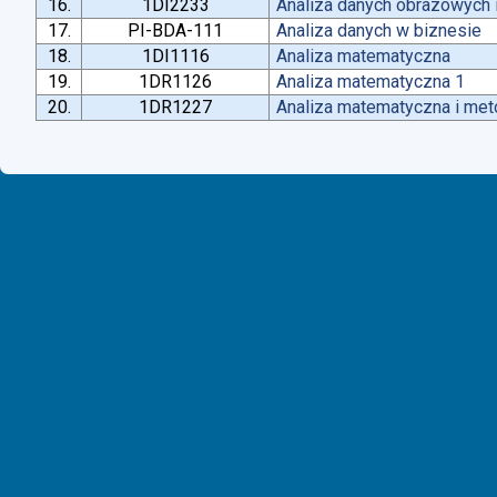
16.
1DI2233
Analiza danych obrazowych 
17.
PI-BDA-111
Analiza danych w biznesie
18.
1DI1116
Analiza matematyczna
19.
1DR1126
Analiza matematyczna 1
20.
1DR1227
Analiza matematyczna i met