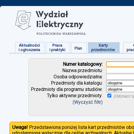
Aktualności
Praca
Karty
Plan
i ogłoszenia
i praktyki
przedmiotów
pra
Numer katalogowy:
Nazwa przedmiotu:
Osoba odpowiedzialna:
Przedmioty dla katalogu:
Przedmioty dla programu studiów:
Tylko aktywne przedmioty:
(Odznacz tą
(Wyczyść filtr)
Uwaga!
Przedstawiona poniżej lista kart przedmiotów ob
udostępniona wyłącznie dla celów archiwalnych. Aktualne