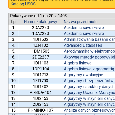
Katalog USOS
.
Pokazywane od 1 do 20 z 1403
Lp.
Numer katalogowy
Nazwa przedmiotu
1.
2DA2220
Academic savoir-vivre
2.
1DA2220
Academic savoir-vivre
3.
1DI1532
Administrowanie bazami da
4.
1ZI4102
Advanced Databases
5.
1DM1505
Aerodynamika w elektromobi
6.
2DE2237
Aktywne metody poprawy jako
7.
1DI1103
Algebra liniowa
8.
1DR1104
Algebra liniowa z geometrią
9.
1DI1713
Algorytmy ewolucyjne
10.
1ZI1703
Algorytmy i bezpieczeństw
11.
1DI1302
Algorytmy i struktury danych
12.
PI-BDA-104
Algorytmy Uczenia Maszyn
13.
1DI2153
Algorytmy w inżynierii dany
14.
2DI2153
Algorytmy w inżynierii dany
15.
PI-MiNIO-107
Analiza danych biznesowych