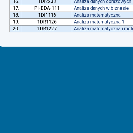
16.
1DI2233
Analiza danych obrazowych 
17.
PI-BDA-111
Analiza danych w biznesie
18.
1DI1116
Analiza matematyczna
19.
1DR1126
Analiza matematyczna 1
20.
1DR1227
Analiza matematyczna i met