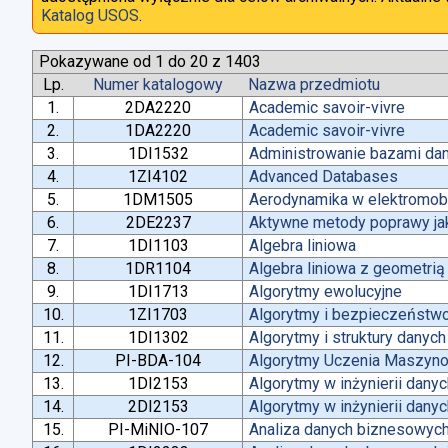
Katalog USOS
.
Pokazywane od 1 do 20 z 1403
Lp.
Numer katalogowy
Nazwa przedmiotu
1.
2DA2220
Academic savoir-vivre
2.
1DA2220
Academic savoir-vivre
3.
1DI1532
Administrowanie bazami da
4.
1ZI4102
Advanced Databases
5.
1DM1505
Aerodynamika w elektromobi
6.
2DE2237
Aktywne metody poprawy jako
7.
1DI1103
Algebra liniowa
8.
1DR1104
Algebra liniowa z geometrią
9.
1DI1713
Algorytmy ewolucyjne
10.
1ZI1703
Algorytmy i bezpieczeństw
11.
1DI1302
Algorytmy i struktury danych
12.
PI-BDA-104
Algorytmy Uczenia Maszyn
13.
1DI2153
Algorytmy w inżynierii dany
14.
2DI2153
Algorytmy w inżynierii dany
15.
PI-MiNIO-107
Analiza danych biznesowych