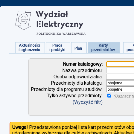
Aktualności
Praca
Karty
Plan
i ogłoszenia
i praktyki
przedmiotów
pra
Numer katalogowy:
Nazwa przedmiotu:
Osoba odpowiedzialna:
Przedmioty dla katalogu:
Przedmioty dla programu studiów:
Tylko aktywne przedmioty:
(Odznacz tą
(Wyczyść filtr)
Uwaga!
Przedstawiona poniżej lista kart przedmiotów ob
udostępniona wyłącznie dla celów archiwalnych. Aktualne