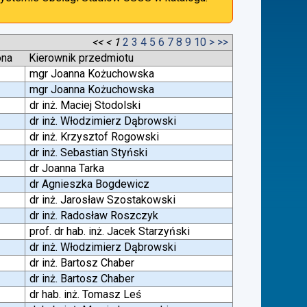
<<
<
1
2
3
4
5
6
7
8
9
10
>
>>
ona
Kierownik przedmiotu
mgr Joanna Kożuchowska
mgr Joanna Kożuchowska
dr inż. Maciej Stodolski
dr inż. Włodzimierz Dąbrowski
dr inż. Krzysztof Rogowski
dr inż. Sebastian Styński
dr Joanna Tarka
dr Agnieszka Bogdewicz
dr inż. Jarosław Szostakowski
dr inż. Radosław Roszczyk
prof. dr hab. inż. Jacek Starzyński
dr inż. Włodzimierz Dąbrowski
dr inż. Bartosz Chaber
dr inż. Bartosz Chaber
dr hab. inż. Tomasz Leś