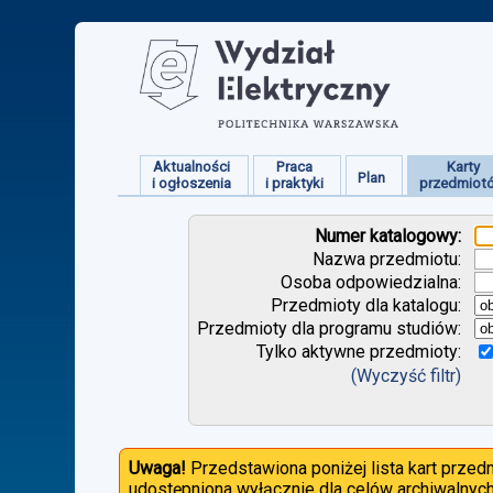
Aktualności
Praca
Karty
Plan
i ogłoszenia
i praktyki
przedmiot
Numer katalogowy:
Nazwa przedmiotu:
Osoba odpowiedzialna:
Przedmioty dla katalogu:
Przedmioty dla programu studiów:
Tylko aktywne przedmioty:
(Wyczyść filtr)
Uwaga!
Przedstawiona poniżej lista kart prze
udostępniona wyłącznie dla celów archiwalnych