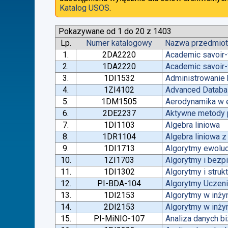
Katalog USOS
.
Pokazywane od 1 do 20 z 1403
Lp.
Numer katalogowy
Nazwa przedmio
1.
2DA2220
Academic savoir-
2.
1DA2220
Academic savoir-
3.
1DI1532
Administrowanie
4.
1ZI4102
Advanced Datab
5.
1DM1505
Aerodynamika w e
6.
2DE2237
Aktywne metody p
7.
1DI1103
Algebra liniowa
8.
1DR1104
Algebra liniowa 
9.
1DI1713
Algorytmy ewoluc
10.
1ZI1703
Algorytmy i bez
11.
1DI1302
Algorytmy i struk
12.
PI-BDA-104
Algorytmy Ucze
13.
1DI2153
Algorytmy w inżyn
14.
2DI2153
Algorytmy w inżyn
15.
PI-MiNIO-107
Analiza danych b