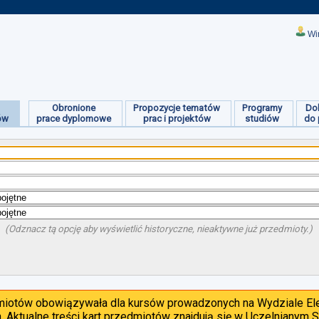
Wi
Obronione
Propozycje tematów
Programy
Do
ów
prace dyplomowe
prac i projektów
studiów
do 
(Odznacz tą opcję aby wyświetlić historyczne, nieaktywne już przedmioty.)
dmiotów obowiązywała dla kursów prowadzonych na Wydziale Ele
. Aktualne treści kart przedmiotów znajdują się w Uczelnianym