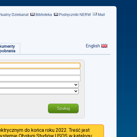
rtualny Dziekanat
Biblioteka
Podręczniki NERW
Mail
English
kumenty
pobrania
Szukaj
ktrycznym do końca roku 2022. Treść jest
 Systemie Obsługi Studiów USOS w katalogu: