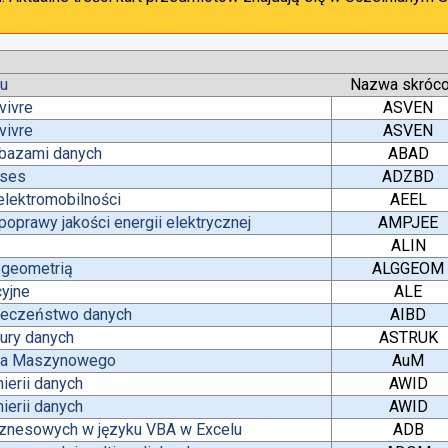
tu
Nazwa skróc
vivre
ASVEN
vivre
ASVEN
 bazami danych
ABAD
ases
ADZBD
lektromobilności
AEEL
oprawy jakości energii elektrycznej
AMPJEE
ALIN
z geometrią
ALGGEOM
yjne
ALE
pieczeństwo danych
AIBD
tury danych
ASTRUK
nia Maszynowego
AuM
ierii danych
AWID
ierii danych
AWID
iznesowych w języku VBA w Excelu
ADB