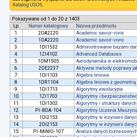
Katalog USOS
.
Pokazywane od 1 do 20 z 1403
Lp.
Numer katalogowy
Nazwa przedmiotu
1.
2DA2220
Academic savoir-vivre
2.
1DA2220
Academic savoir-vivre
3.
1DI1532
Administrowanie bazami da
4.
1ZI4102
Advanced Databases
5.
1DM1505
Aerodynamika w elektromobi
6.
2DE2237
Aktywne metody poprawy jako
7.
1DI1103
Algebra liniowa
8.
1DR1104
Algebra liniowa z geometrią
9.
1DI1713
Algorytmy ewolucyjne
10.
1ZI1703
Algorytmy i bezpieczeństw
11.
1DI1302
Algorytmy i struktury danych
12.
PI-BDA-104
Algorytmy Uczenia Maszyn
13.
1DI2153
Algorytmy w inżynierii dany
14.
2DI2153
Algorytmy w inżynierii dany
15.
PI-MiNIO-107
Analiza danych biznesowych