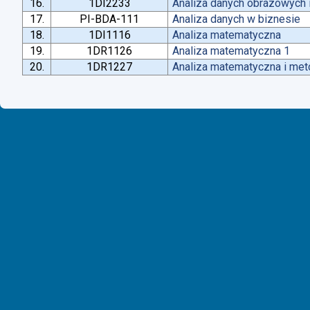
16.
1DI2233
Analiza danych obrazowych 
17.
PI-BDA-111
Analiza danych w biznesie
18.
1DI1116
Analiza matematyczna
19.
1DR1126
Analiza matematyczna 1
20.
1DR1227
Analiza matematyczna i met