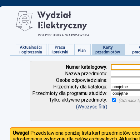
Aktualności
Praca
Karty
Plan
i ogłoszenia
i praktyki
przedmiotów
pra
Numer katalogowy:
Nazwa przedmiotu:
Osoba odpowiedzialna:
Przedmioty dla katalogu:
Przedmioty dla programu studiów:
Tylko aktywne przedmioty:
(Odznacz tą
(Wyczyść filtr)
Uwaga!
Przedstawiona poniżej lista kart przedmiotów ob
udostępniona wyłącznie dla celów archiwalnych. Aktualne