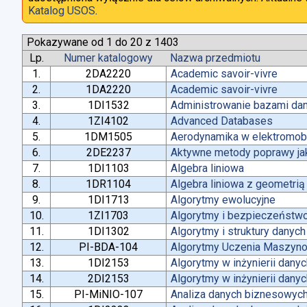
Katalog USOS
.
Pokazywane od 1 do 20 z 1403
Lp.
Numer katalogowy
Nazwa przedmiotu
1.
2DA2220
Academic savoir-vivre
2.
1DA2220
Academic savoir-vivre
3.
1DI1532
Administrowanie bazami da
4.
1ZI4102
Advanced Databases
5.
1DM1505
Aerodynamika w elektromobi
6.
2DE2237
Aktywne metody poprawy jako
7.
1DI1103
Algebra liniowa
8.
1DR1104
Algebra liniowa z geometrią
9.
1DI1713
Algorytmy ewolucyjne
10.
1ZI1703
Algorytmy i bezpieczeństw
11.
1DI1302
Algorytmy i struktury danych
12.
PI-BDA-104
Algorytmy Uczenia Maszyn
13.
1DI2153
Algorytmy w inżynierii dany
14.
2DI2153
Algorytmy w inżynierii dany
15.
PI-MiNIO-107
Analiza danych biznesowych