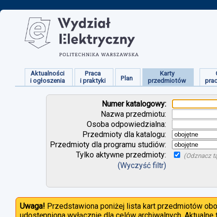
Aktualności
Praca
Karty
Plan
i ogłoszenia
i praktyki
przedmiotów
pra
Numer katalogowy:
Nazwa przedmiotu:
Osoba odpowiedzialna:
Przedmioty dla katalogu:
Przedmioty dla programu studiów:
Tylko aktywne przedmioty:
(Odznacz tą
(Wyczyść filtr)
Uwaga!
Przedstawiona poniżej lista kart przedmiotów ob
udostępniona wyłącznie dla celów archiwalnych. Aktualne