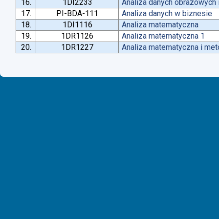
16.
1DI2233
Analiza danych obrazowych 
17.
PI-BDA-111
Analiza danych w biznesie
18.
1DI1116
Analiza matematyczna
19.
1DR1126
Analiza matematyczna 1
20.
1DR1227
Analiza matematyczna i met