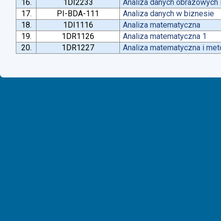
16.
1DI2233
Analiza danych obrazowych 
17.
PI-BDA-111
Analiza danych w biznesie
18.
1DI1116
Analiza matematyczna
19.
1DR1126
Analiza matematyczna 1
20.
1DR1227
Analiza matematyczna i met