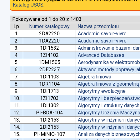
Katalog USOS
.
Pokazywane od 1 do 20 z 1403
Lp.
Numer katalogowy
Nazwa przedmiotu
1.
2DA2220
Academic savoir-vivre
2.
1DA2220
Academic savoir-vivre
3.
1DI1532
Administrowanie bazami da
4.
1ZI4102
Advanced Databases
5.
1DM1505
Aerodynamika w elektromobi
6.
2DE2237
Aktywne metody poprawy jako
7.
1DI1103
Algebra liniowa
8.
1DR1104
Algebra liniowa z geometrią
9.
1DI1713
Algorytmy ewolucyjne
10.
1ZI1703
Algorytmy i bezpieczeństw
11.
1DI1302
Algorytmy i struktury danych
12.
PI-BDA-104
Algorytmy Uczenia Maszyn
13.
1DI2153
Algorytmy w inżynierii dany
14.
2DI2153
Algorytmy w inżynierii dany
15.
PI-MiNIO-107
Analiza danych biznesowych