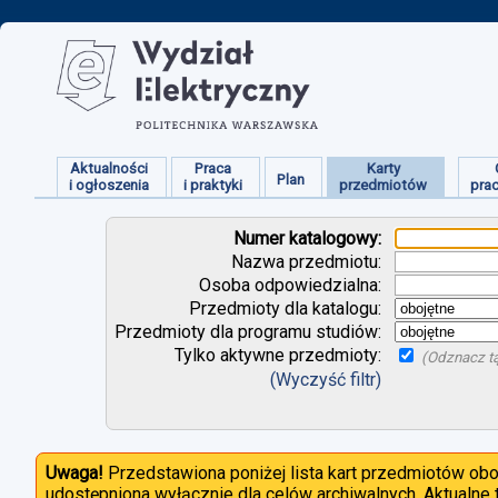
Aktualności
Praca
Karty
Plan
i ogłoszenia
i praktyki
przedmiotów
pra
Numer katalogowy:
Nazwa przedmiotu:
Osoba odpowiedzialna:
Przedmioty dla katalogu:
Przedmioty dla programu studiów:
Tylko aktywne przedmioty:
(Odznacz tą
(Wyczyść filtr)
Uwaga!
Przedstawiona poniżej lista kart przedmiotów ob
udostępniona wyłącznie dla celów archiwalnych. Aktualne