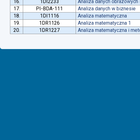
16.
1DI2233
Analiza danych obrazowych 
17.
PI-BDA-111
Analiza danych w biznesie
18.
1DI1116
Analiza matematyczna
19.
1DR1126
Analiza matematyczna 1
20.
1DR1227
Analiza matematyczna i met