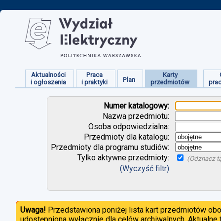
Aktualności
Praca
Karty
Plan
i ogłoszenia
i praktyki
przedmiotów
pra
Numer katalogowy:
Nazwa przedmiotu:
Osoba odpowiedzialna:
Przedmioty dla katalogu:
Przedmioty dla programu studiów:
Tylko aktywne przedmioty:
(Odznacz tą
(Wyczyść filtr)
Uwaga!
Przedstawiona poniżej lista kart przedmiotów ob
udostępniona wyłącznie dla celów archiwalnych. Aktualne