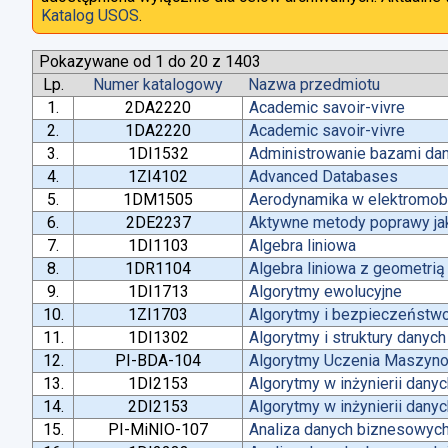
Katalog USOS
.
Pokazywane od 1 do 20 z 1403
Lp.
Numer katalogowy
Nazwa przedmiotu
1.
2DA2220
Academic savoir-vivre
2.
1DA2220
Academic savoir-vivre
3.
1DI1532
Administrowanie bazami da
4.
1ZI4102
Advanced Databases
5.
1DM1505
Aerodynamika w elektromobi
6.
2DE2237
Aktywne metody poprawy jako
7.
1DI1103
Algebra liniowa
8.
1DR1104
Algebra liniowa z geometrią
9.
1DI1713
Algorytmy ewolucyjne
10.
1ZI1703
Algorytmy i bezpieczeństw
11.
1DI1302
Algorytmy i struktury danych
12.
PI-BDA-104
Algorytmy Uczenia Maszyn
13.
1DI2153
Algorytmy w inżynierii dany
14.
2DI2153
Algorytmy w inżynierii dany
15.
PI-MiNIO-107
Analiza danych biznesowych