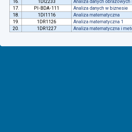
16.
1DI2233
Analiza danych obrazowych 
17.
PI-BDA-111
Analiza danych w biznesie
18.
1DI1116
Analiza matematyczna
19.
1DR1126
Analiza matematyczna 1
20.
1DR1227
Analiza matematyczna i met