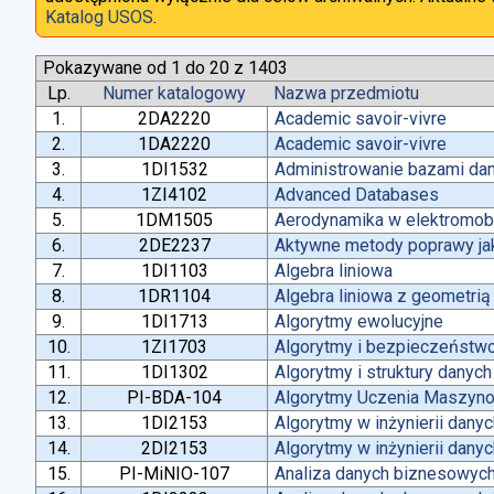
Katalog USOS
.
Pokazywane od 1 do 20 z 1403
Lp.
Numer katalogowy
Nazwa przedmiotu
1.
2DA2220
Academic savoir-vivre
2.
1DA2220
Academic savoir-vivre
3.
1DI1532
Administrowanie bazami da
4.
1ZI4102
Advanced Databases
5.
1DM1505
Aerodynamika w elektromobi
6.
2DE2237
Aktywne metody poprawy jako
7.
1DI1103
Algebra liniowa
8.
1DR1104
Algebra liniowa z geometrią
9.
1DI1713
Algorytmy ewolucyjne
10.
1ZI1703
Algorytmy i bezpieczeństw
11.
1DI1302
Algorytmy i struktury danych
12.
PI-BDA-104
Algorytmy Uczenia Maszyn
13.
1DI2153
Algorytmy w inżynierii dany
14.
2DI2153
Algorytmy w inżynierii dany
15.
PI-MiNIO-107
Analiza danych biznesowych