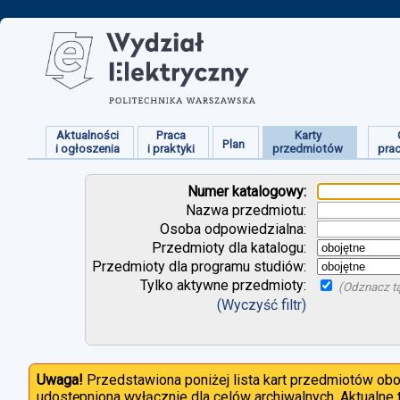
Aktualności
Praca
Karty
Plan
i ogłoszenia
i praktyki
przedmiotów
pra
Numer katalogowy:
Nazwa przedmiotu:
Osoba odpowiedzialna:
Przedmioty dla katalogu:
Przedmioty dla programu studiów:
Tylko aktywne przedmioty:
(Odznacz tą
(Wyczyść filtr)
Uwaga!
Przedstawiona poniżej lista kart przedmiotów ob
udostępniona wyłącznie dla celów archiwalnych. Aktualne