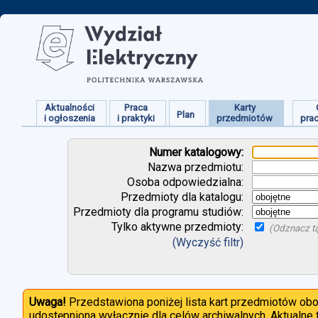
Aktualności
Praca
Karty
Plan
i ogłoszenia
i praktyki
przedmiotów
pra
Numer katalogowy:
Nazwa przedmiotu:
Osoba odpowiedzialna:
Przedmioty dla katalogu:
Przedmioty dla programu studiów:
Tylko aktywne przedmioty:
(Odznacz tą
(Wyczyść filtr)
Uwaga!
Przedstawiona poniżej lista kart przedmiotów ob
udostępniona wyłącznie dla celów archiwalnych. Aktualne