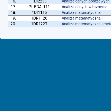
16.
1DI2233
Analiza danych obrazowych 
17.
PI-BDA-111
Analiza danych w biznesie
18.
1DI1116
Analiza matematyczna
19.
1DR1126
Analiza matematyczna 1
20.
1DR1227
Analiza matematyczna i met