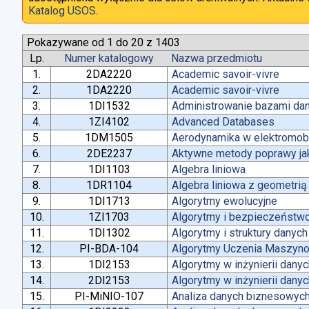
Katalog USOS
.
Pokazywane od 1 do 20 z 1403
Lp.
Numer katalogowy
Nazwa przedmiotu
1.
2DA2220
Academic savoir-vivre
2.
1DA2220
Academic savoir-vivre
3.
1DI1532
Administrowanie bazami da
4.
1ZI4102
Advanced Databases
5.
1DM1505
Aerodynamika w elektromobi
6.
2DE2237
Aktywne metody poprawy jako
7.
1DI1103
Algebra liniowa
8.
1DR1104
Algebra liniowa z geometrią
9.
1DI1713
Algorytmy ewolucyjne
10.
1ZI1703
Algorytmy i bezpieczeństw
11.
1DI1302
Algorytmy i struktury danych
12.
PI-BDA-104
Algorytmy Uczenia Maszyn
13.
1DI2153
Algorytmy w inżynierii dany
14.
2DI2153
Algorytmy w inżynierii dany
15.
PI-MiNIO-107
Analiza danych biznesowych