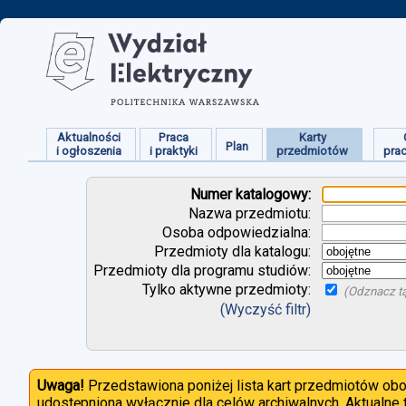
Aktualności
Praca
Karty
Plan
i ogłoszenia
i praktyki
przedmiotów
pra
Numer katalogowy:
Nazwa przedmiotu:
Osoba odpowiedzialna:
Przedmioty dla katalogu:
Przedmioty dla programu studiów:
Tylko aktywne przedmioty:
(Odznacz tą
(Wyczyść filtr)
Uwaga!
Przedstawiona poniżej lista kart przedmiotów ob
udostępniona wyłącznie dla celów archiwalnych. Aktualne