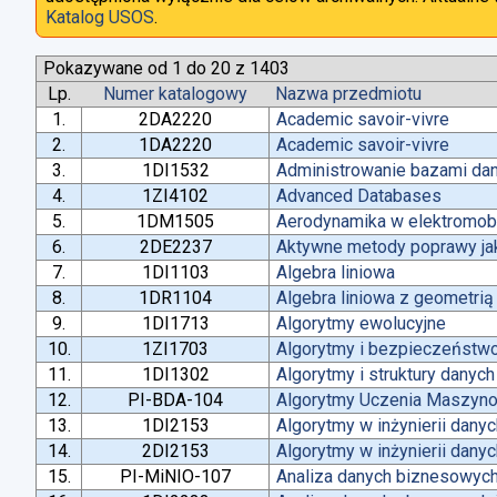
Katalog USOS
.
Pokazywane od 1 do 20 z 1403
Lp.
Numer katalogowy
Nazwa przedmiotu
1.
2DA2220
Academic savoir-vivre
2.
1DA2220
Academic savoir-vivre
3.
1DI1532
Administrowanie bazami da
4.
1ZI4102
Advanced Databases
5.
1DM1505
Aerodynamika w elektromobi
6.
2DE2237
Aktywne metody poprawy jako
7.
1DI1103
Algebra liniowa
8.
1DR1104
Algebra liniowa z geometrią
9.
1DI1713
Algorytmy ewolucyjne
10.
1ZI1703
Algorytmy i bezpieczeństw
11.
1DI1302
Algorytmy i struktury danych
12.
PI-BDA-104
Algorytmy Uczenia Maszyn
13.
1DI2153
Algorytmy w inżynierii dany
14.
2DI2153
Algorytmy w inżynierii dany
15.
PI-MiNIO-107
Analiza danych biznesowych