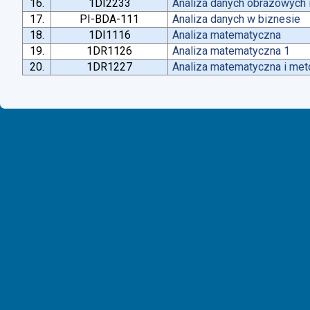
16.
1DI2233
Analiza danych obrazowych 
17.
PI-BDA-111
Analiza danych w biznesie
18.
1DI1116
Analiza matematyczna
19.
1DR1126
Analiza matematyczna 1
20.
1DR1227
Analiza matematyczna i met