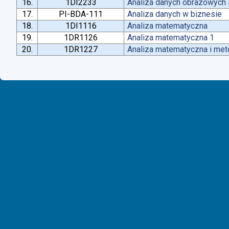
16.
1DI2233
Analiza danych obrazowych 
17.
PI-BDA-111
Analiza danych w biznesie
18.
1DI1116
Analiza matematyczna
19.
1DR1126
Analiza matematyczna 1
20.
1DR1227
Analiza matematyczna i met