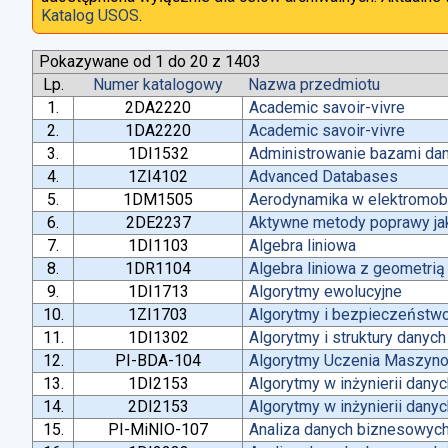
Katalog USOS
.
Pokazywane od 1 do 20 z 1403
Lp.
Numer katalogowy
Nazwa przedmiotu
1.
2DA2220
Academic savoir-vivre
2.
1DA2220
Academic savoir-vivre
3.
1DI1532
Administrowanie bazami da
4.
1ZI4102
Advanced Databases
5.
1DM1505
Aerodynamika w elektromobi
6.
2DE2237
Aktywne metody poprawy jako
7.
1DI1103
Algebra liniowa
8.
1DR1104
Algebra liniowa z geometrią
9.
1DI1713
Algorytmy ewolucyjne
10.
1ZI1703
Algorytmy i bezpieczeństw
11.
1DI1302
Algorytmy i struktury danych
12.
PI-BDA-104
Algorytmy Uczenia Maszyn
13.
1DI2153
Algorytmy w inżynierii dany
14.
2DI2153
Algorytmy w inżynierii dany
15.
PI-MiNIO-107
Analiza danych biznesowych