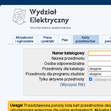
Aktualności
Praca
Karty
Plan
i ogłoszenia
i praktyki
przedmiotów
pra
Numer katalogowy:
Nazwa przedmiotu:
Osoba odpowiedzialna:
Przedmioty dla katalogu:
Przedmioty dla programu studiów:
Tylko aktywne przedmioty:
(Odznacz tą
(Wyczyść filtr)
Uwaga!
Przedstawiona poniżej lista kart przedmiotów ob
udostępniona wyłącznie dla celów archiwalnych. Aktualne