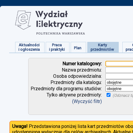
Aktualności
Praca
Karty
Plan
i ogłoszenia
i praktyki
przedmiotów
pra
Numer katalogowy:
Nazwa przedmiotu:
Osoba odpowiedzialna:
Przedmioty dla katalogu:
Przedmioty dla programu studiów:
Tylko aktywne przedmioty:
(Odznacz tą
(Wyczyść filtr)
Uwaga!
Przedstawiona poniżej lista kart przedmiotów ob
udostępniona wyłącznie dla celów archiwalnych. Aktualne