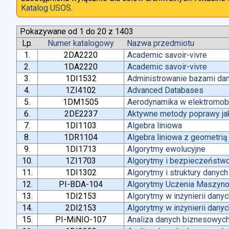
Katalog USOS
.
Pokazywane od 1 do 20 z 1403
Lp.
Numer katalogowy
Nazwa przedmiotu
1.
2DA2220
Academic savoir-vivre
2.
1DA2220
Academic savoir-vivre
3.
1DI1532
Administrowanie bazami da
4.
1ZI4102
Advanced Databases
5.
1DM1505
Aerodynamika w elektromobi
6.
2DE2237
Aktywne metody poprawy jako
7.
1DI1103
Algebra liniowa
8.
1DR1104
Algebra liniowa z geometrią
9.
1DI1713
Algorytmy ewolucyjne
10.
1ZI1703
Algorytmy i bezpieczeństw
11.
1DI1302
Algorytmy i struktury danych
12.
PI-BDA-104
Algorytmy Uczenia Maszyn
13.
1DI2153
Algorytmy w inżynierii dany
14.
2DI2153
Algorytmy w inżynierii dany
15.
PI-MiNIO-107
Analiza danych biznesowych