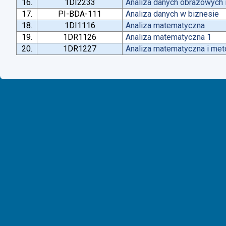
16.
1DI2233
Analiza danych obrazowych 
17.
PI-BDA-111
Analiza danych w biznesie
18.
1DI1116
Analiza matematyczna
19.
1DR1126
Analiza matematyczna 1
20.
1DR1227
Analiza matematyczna i met