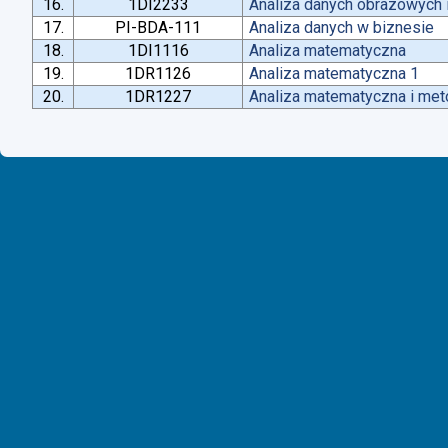
16.
1DI2233
Analiza danych obrazowych 
17.
PI-BDA-111
Analiza danych w biznesie
18.
1DI1116
Analiza matematyczna
19.
1DR1126
Analiza matematyczna 1
20.
1DR1227
Analiza matematyczna i met