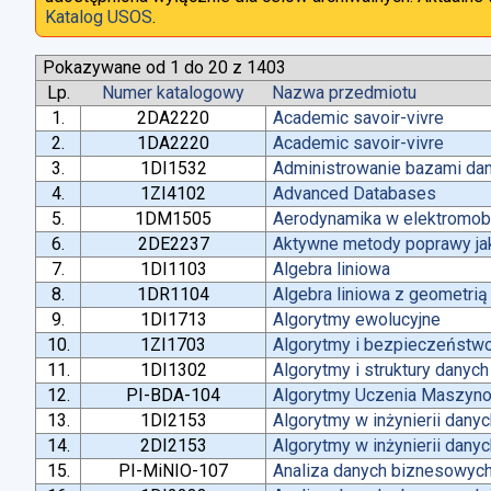
Katalog USOS
.
Pokazywane od 1 do 20 z 1403
Lp.
Numer katalogowy
Nazwa przedmiotu
1.
2DA2220
Academic savoir-vivre
2.
1DA2220
Academic savoir-vivre
3.
1DI1532
Administrowanie bazami da
4.
1ZI4102
Advanced Databases
5.
1DM1505
Aerodynamika w elektromobi
6.
2DE2237
Aktywne metody poprawy jako
7.
1DI1103
Algebra liniowa
8.
1DR1104
Algebra liniowa z geometrią
9.
1DI1713
Algorytmy ewolucyjne
10.
1ZI1703
Algorytmy i bezpieczeństw
11.
1DI1302
Algorytmy i struktury danych
12.
PI-BDA-104
Algorytmy Uczenia Maszyn
13.
1DI2153
Algorytmy w inżynierii dany
14.
2DI2153
Algorytmy w inżynierii dany
15.
PI-MiNIO-107
Analiza danych biznesowych