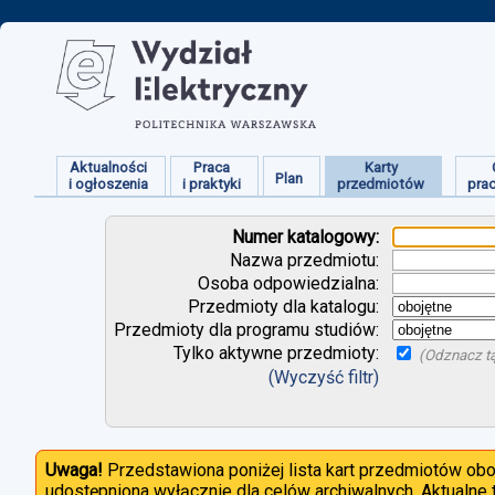
Aktualności
Praca
Karty
Plan
i ogłoszenia
i praktyki
przedmiotów
pra
Numer katalogowy:
Nazwa przedmiotu:
Osoba odpowiedzialna:
Przedmioty dla katalogu:
Przedmioty dla programu studiów:
Tylko aktywne przedmioty:
(Odznacz tą
(Wyczyść filtr)
Uwaga!
Przedstawiona poniżej lista kart przedmiotów ob
udostępniona wyłącznie dla celów archiwalnych. Aktualne