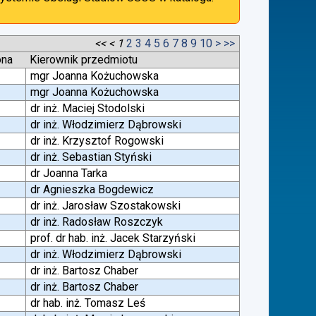
<<
<
1
2
3
4
5
6
7
8
9
10
>
>>
ona
Kierownik przedmiotu
mgr Joanna Kożuchowska
mgr Joanna Kożuchowska
dr inż. Maciej Stodolski
dr inż. Włodzimierz Dąbrowski
dr inż. Krzysztof Rogowski
dr inż. Sebastian Styński
dr Joanna Tarka
dr Agnieszka Bogdewicz
dr inż. Jarosław Szostakowski
dr inż. Radosław Roszczyk
prof. dr hab. inż. Jacek Starzyński
dr inż. Włodzimierz Dąbrowski
dr inż. Bartosz Chaber
dr inż. Bartosz Chaber
dr hab. inż. Tomasz Leś