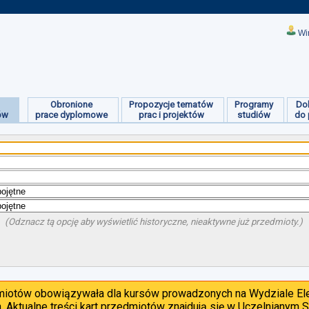
Wi
Obronione
Propozycje tematów
Programy
Do
ów
prace dyplomowe
prac i projektów
studiów
do 
(Odznacz tą opcję aby wyświetlić historyczne, nieaktywne już przedmioty.)
dmiotów obowiązywała dla kursów prowadzonych na Wydziale Ele
. Aktualne treści kart przedmiotów znajdują się w Uczelnianym