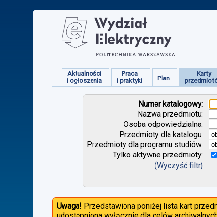
Aktualności
Praca
Karty
Plan
i ogłoszenia
i praktyki
przedmiot
Numer katalogowy:
Nazwa przedmiotu:
Osoba odpowiedzialna:
Przedmioty dla katalogu:
Przedmioty dla programu studiów:
Tylko aktywne przedmioty:
(Wyczyść filtr)
Uwaga!
Przedstawiona poniżej lista kart prze
udostępniona wyłącznie dla celów archiwalnych