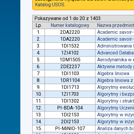
Katalog USOS
.
Pokazywane od 1 do 20 z 1403
Lp.
Numer katalogowy
Nazwa przedmio
1.
2DA2220
Academic savoir-
2.
1DA2220
Academic savoir-
3.
1DI1532
Administrowanie
4.
1ZI4102
Advanced Datab
5.
1DM1505
Aerodynamika w e
6.
2DE2237
Aktywne metody p
7.
1DI1103
Algebra liniowa
8.
1DR1104
Algebra liniowa 
9.
1DI1713
Algorytmy ewoluc
10.
1ZI1703
Algorytmy i bez
11.
1DI1302
Algorytmy i struk
12.
PI-BDA-104
Algorytmy Ucze
13.
1DI2153
Algorytmy w inżyn
14.
2DI2153
Algorytmy w inżyn
15.
PI-MiNIO-107
Analiza danych b