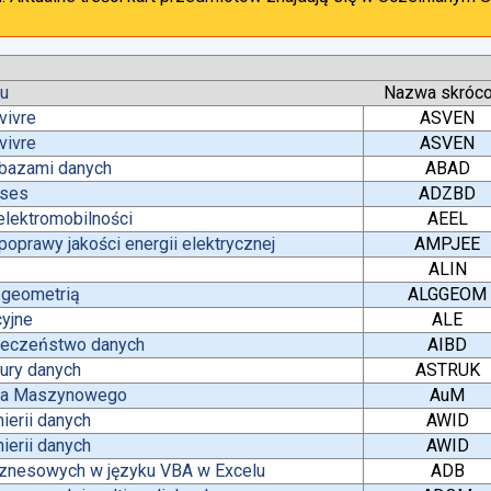
tu
Nazwa skróc
vivre
ASVEN
vivre
ASVEN
 bazami danych
ABAD
ases
ADZBD
lektromobilności
AEEL
oprawy jakości energii elektrycznej
AMPJEE
ALIN
z geometrią
ALGGEOM
yjne
ALE
pieczeństwo danych
AIBD
tury danych
ASTRUK
nia Maszynowego
AuM
ierii danych
AWID
ierii danych
AWID
iznesowych w języku VBA w Excelu
ADB