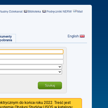
rtualny Dziekanat
Biblioteka
Podręczniki NERW
Mail
English
kumenty
pobrania
Szukaj
ktrycznym do końca roku 2022. Treść jest
 Systemie Obsługi Studiów USOS w katalogu: