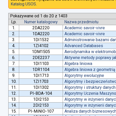
Katalog USOS
.
Pokazywane od 1 do 20 z 1403
Lp.
Numer katalogowy
Nazwa przedmiotu
1.
2DA2220
Academic savoir-vivre
2.
1DA2220
Academic savoir-vivre
3.
1DI1532
Administrowanie bazami da
4.
1ZI4102
Advanced Databases
5.
1DM1505
Aerodynamika w elektromobi
6.
2DE2237
Aktywne metody poprawy jako
7.
1DI1103
Algebra liniowa
8.
1DR1104
Algebra liniowa z geometrią
9.
1DI1713
Algorytmy ewolucyjne
10.
1ZI1703
Algorytmy i bezpieczeństw
11.
1DI1302
Algorytmy i struktury danych
12.
PI-BDA-104
Algorytmy Uczenia Maszyn
13.
1DI2153
Algorytmy w inżynierii dany
14.
2DI2153
Algorytmy w inżynierii dany
15.
PI-MiNIO-107
Analiza danych biznesowych