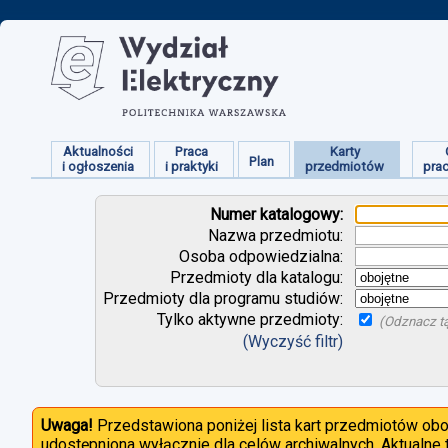
Aktualności
Praca
Karty
Plan
i ogłoszenia
i praktyki
przedmiotów
pra
Numer katalogowy:
Nazwa przedmiotu:
Osoba odpowiedzialna:
Przedmioty dla katalogu:
Przedmioty dla programu studiów:
Tylko aktywne przedmioty:
(Odznacz tą
(Wyczyść filtr)
Uwaga!
Przedstawiona poniżej lista kart przedmiotów ob
udostępniona wyłącznie dla celów archiwalnych. Aktualne