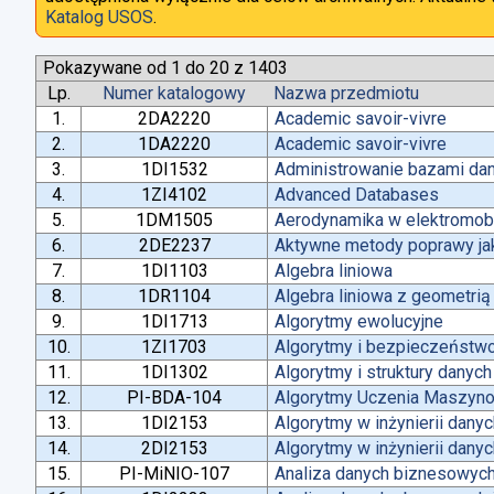
Katalog USOS
.
Pokazywane od 1 do 20 z 1403
Lp.
Numer katalogowy
Nazwa przedmiotu
1.
2DA2220
Academic savoir-vivre
2.
1DA2220
Academic savoir-vivre
3.
1DI1532
Administrowanie bazami da
4.
1ZI4102
Advanced Databases
5.
1DM1505
Aerodynamika w elektromobi
6.
2DE2237
Aktywne metody poprawy jako
7.
1DI1103
Algebra liniowa
8.
1DR1104
Algebra liniowa z geometrią
9.
1DI1713
Algorytmy ewolucyjne
10.
1ZI1703
Algorytmy i bezpieczeństw
11.
1DI1302
Algorytmy i struktury danych
12.
PI-BDA-104
Algorytmy Uczenia Maszyn
13.
1DI2153
Algorytmy w inżynierii dany
14.
2DI2153
Algorytmy w inżynierii dany
15.
PI-MiNIO-107
Analiza danych biznesowych