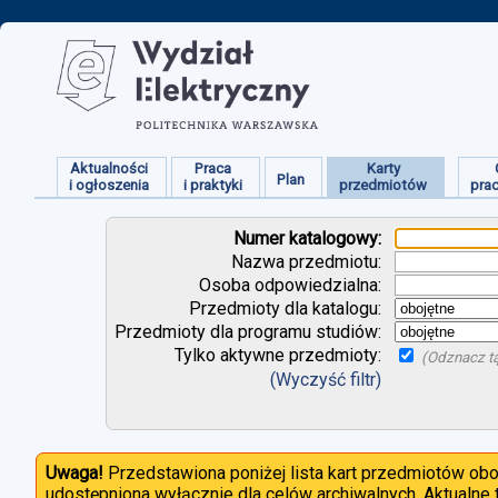
Aktualności
Praca
Karty
Plan
i ogłoszenia
i praktyki
przedmiotów
pra
Numer katalogowy:
Nazwa przedmiotu:
Osoba odpowiedzialna:
Przedmioty dla katalogu:
Przedmioty dla programu studiów:
Tylko aktywne przedmioty:
(Odznacz tą
(Wyczyść filtr)
Uwaga!
Przedstawiona poniżej lista kart przedmiotów ob
udostępniona wyłącznie dla celów archiwalnych. Aktualne