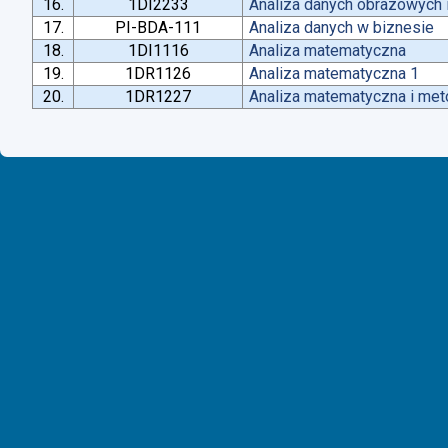
16.
1DI2233
Analiza danych obrazowych 
17.
PI-BDA-111
Analiza danych w biznesie
18.
1DI1116
Analiza matematyczna
19.
1DR1126
Analiza matematyczna 1
20.
1DR1227
Analiza matematyczna i met