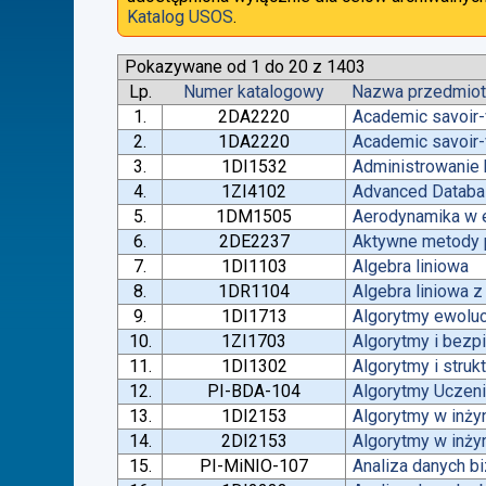
Katalog USOS
.
Pokazywane od 1 do 20 z 1403
Lp.
Numer katalogowy
Nazwa przedmio
1.
2DA2220
Academic savoir-
2.
1DA2220
Academic savoir-
3.
1DI1532
Administrowanie
4.
1ZI4102
Advanced Datab
5.
1DM1505
Aerodynamika w e
6.
2DE2237
Aktywne metody p
7.
1DI1103
Algebra liniowa
8.
1DR1104
Algebra liniowa 
9.
1DI1713
Algorytmy ewoluc
10.
1ZI1703
Algorytmy i bez
11.
1DI1302
Algorytmy i struk
12.
PI-BDA-104
Algorytmy Ucze
13.
1DI2153
Algorytmy w inżyn
14.
2DI2153
Algorytmy w inżyn
15.
PI-MiNIO-107
Analiza danych b