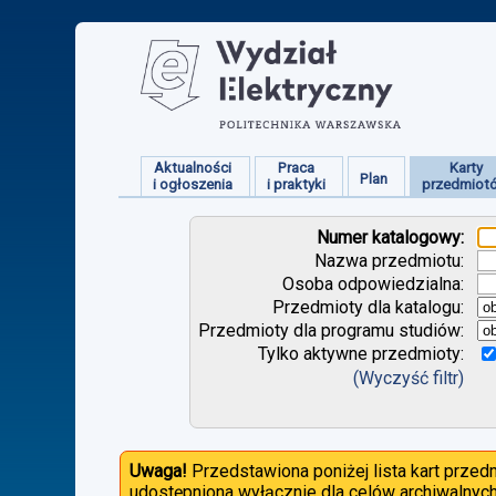
Aktualności
Praca
Karty
Plan
i ogłoszenia
i praktyki
przedmiot
Numer katalogowy:
Nazwa przedmiotu:
Osoba odpowiedzialna:
Przedmioty dla katalogu:
Przedmioty dla programu studiów:
Tylko aktywne przedmioty:
(Wyczyść filtr)
Uwaga!
Przedstawiona poniżej lista kart prze
udostępniona wyłącznie dla celów archiwalnych