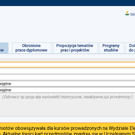
Wi
Obronione
Propozycje tematów
Programy
Do
ów
prace dyplomowe
prac i projektów
studiów
do 
(Odznacz tą opcję aby wyświetlić historyczne, nieaktywne już przedmioty.)
dmiotów obowiązywała dla kursów prowadzonych na Wydziale Ele
. Aktualne treści kart przedmiotów znajdują się w Uczelnianym