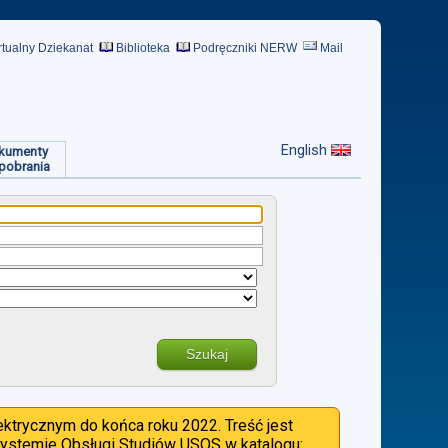
rtualny Dziekanat
Biblioteka
Podręczniki NERW
Mail
English
kumenty
pobrania
Szukaj
ktrycznym do końca roku 2022. Treść jest
 Systemie Obsługi Studiów USOS w katalogu: