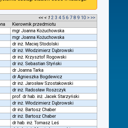
<<
<
1
2
3
4
5
6
7
8
9
10
>
>>
ona
Kierownik przedmiotu
mgr Joanna Kożuchowska
mgr Joanna Kożuchowska
dr inż. Maciej Stodolski
dr inż. Włodzimierz Dąbrowski
dr inż. Krzysztof Rogowski
dr inż. Sebastian Styński
dr Joanna Tarka
dr Agnieszka Bogdewicz
dr inż. Jarosław Szostakowski
dr inż. Radosław Roszczyk
prof. dr hab. inż. Jacek Starzyński
dr inż. Włodzimierz Dąbrowski
dr inż. Bartosz Chaber
dr inż. Bartosz Chaber
dr hab. inż. Tomasz Leś