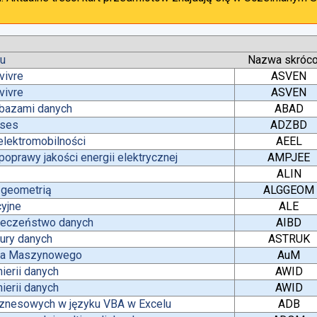
tu
Nazwa skróc
vivre
ASVEN
vivre
ASVEN
 bazami danych
ABAD
ases
ADZBD
lektromobilności
AEEL
oprawy jakości energii elektrycznej
AMPJEE
ALIN
z geometrią
ALGGEOM
yjne
ALE
pieczeństwo danych
AIBD
tury danych
ASTRUK
nia Maszynowego
AuM
ierii danych
AWID
ierii danych
AWID
iznesowych w języku VBA w Excelu
ADB