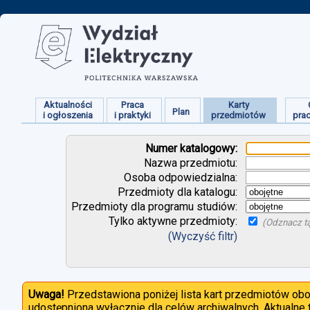
Aktualności
Praca
Karty
Plan
i ogłoszenia
i praktyki
przedmiotów
pra
Numer katalogowy:
Nazwa przedmiotu:
Osoba odpowiedzialna:
Przedmioty dla katalogu:
Przedmioty dla programu studiów:
Tylko aktywne przedmioty:
(Odznacz tą
(Wyczyść filtr)
Uwaga!
Przedstawiona poniżej lista kart przedmiotów ob
udostępniona wyłącznie dla celów archiwalnych. Aktualne