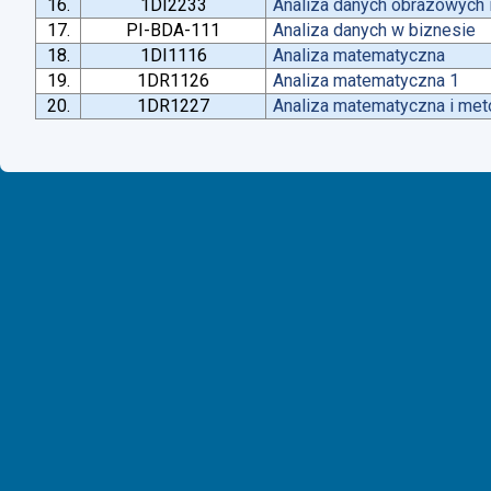
16.
1DI2233
Analiza danych obrazowych 
17.
PI-BDA-111
Analiza danych w biznesie
18.
1DI1116
Analiza matematyczna
19.
1DR1126
Analiza matematyczna 1
20.
1DR1227
Analiza matematyczna i met