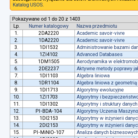
Katalog USOS
.
Pokazywane od 1 do 20 z 1403
Lp.
Numer katalogowy
Nazwa przedmiotu
1.
2DA2220
Academic savoir-vivre
2.
1DA2220
Academic savoir-vivre
3.
1DI1532
Administrowanie bazami da
4.
1ZI4102
Advanced Databases
5.
1DM1505
Aerodynamika w elektromobi
6.
2DE2237
Aktywne metody poprawy jako
7.
1DI1103
Algebra liniowa
8.
1DR1104
Algebra liniowa z geometrią
9.
1DI1713
Algorytmy ewolucyjne
10.
1ZI1703
Algorytmy i bezpieczeństw
11.
1DI1302
Algorytmy i struktury danych
12.
PI-BDA-104
Algorytmy Uczenia Maszyn
13.
1DI2153
Algorytmy w inżynierii dany
14.
2DI2153
Algorytmy w inżynierii dany
15.
PI-MiNIO-107
Analiza danych biznesowych