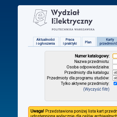
Aktualności
Praca
Karty
Plan
i ogłoszenia
i praktyki
przedmiot
Numer katalogowy:
Nazwa przedmiotu:
Osoba odpowiedzialna:
Przedmioty dla katalogu:
Przedmioty dla programu studiów:
Tylko aktywne przedmioty:
(Wyczyść filtr)
Uwaga!
Przedstawiona poniżej lista kart prze
udostępniona wyłącznie dla celów archiwalnych