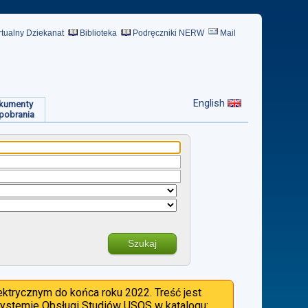
rtualny Dziekanat
Biblioteka
Podręczniki NERW
Mail
English
kumenty
pobrania
Szukaj
ktrycznym do końca roku 2022. Treść jest
 Systemie Obsługi Studiów USOS w katalogu: