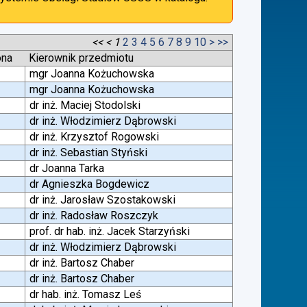
<<
<
1
2
3
4
5
6
7
8
9
10
>
>>
ona
Kierownik przedmiotu
mgr Joanna Kożuchowska
mgr Joanna Kożuchowska
dr inż. Maciej Stodolski
dr inż. Włodzimierz Dąbrowski
dr inż. Krzysztof Rogowski
dr inż. Sebastian Styński
dr Joanna Tarka
dr Agnieszka Bogdewicz
dr inż. Jarosław Szostakowski
dr inż. Radosław Roszczyk
prof. dr hab. inż. Jacek Starzyński
dr inż. Włodzimierz Dąbrowski
dr inż. Bartosz Chaber
dr inż. Bartosz Chaber
dr hab. inż. Tomasz Leś