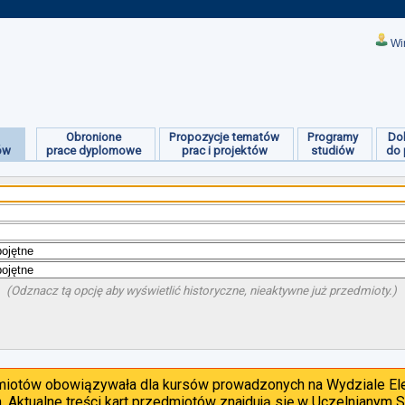
Wi
Obronione
Propozycje tematów
Programy
Do
ów
prace dyplomowe
prac i projektów
studiów
do 
(Odznacz tą opcję aby wyświetlić historyczne, nieaktywne już przedmioty.)
dmiotów obowiązywała dla kursów prowadzonych na Wydziale Ele
. Aktualne treści kart przedmiotów znajdują się w Uczelnianym