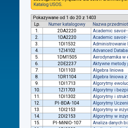
Katalog USOS
.
Pokazywane od 1 do 20 z 1403
Lp.
Numer katalogowy
Nazwa przedmio
1.
2DA2220
Academic savoir-
2.
1DA2220
Academic savoir-
3.
1DI1532
Administrowanie
4.
1ZI4102
Advanced Datab
5.
1DM1505
Aerodynamika w e
6.
2DE2237
Aktywne metody p
7.
1DI1103
Algebra liniowa
8.
1DR1104
Algebra liniowa 
9.
1DI1713
Algorytmy ewoluc
10.
1ZI1703
Algorytmy i bez
11.
1DI1302
Algorytmy i struk
12.
PI-BDA-104
Algorytmy Ucze
13.
1DI2153
Algorytmy w inżyn
14.
2DI2153
Algorytmy w inżyn
15.
PI-MiNIO-107
Analiza danych b