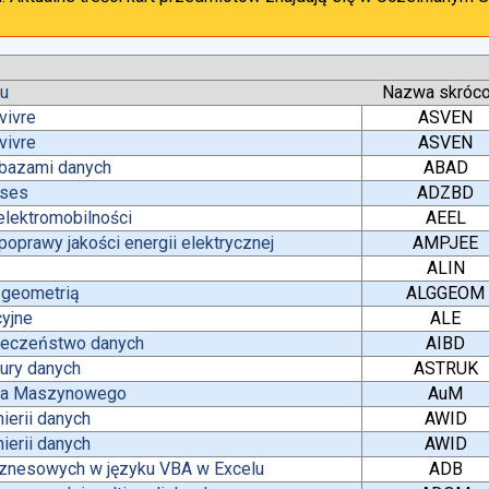
tu
Nazwa skróc
vivre
ASVEN
vivre
ASVEN
 bazami danych
ABAD
ases
ADZBD
lektromobilności
AEEL
oprawy jakości energii elektrycznej
AMPJEE
ALIN
z geometrią
ALGGEOM
yjne
ALE
pieczeństwo danych
AIBD
tury danych
ASTRUK
nia Maszynowego
AuM
ierii danych
AWID
ierii danych
AWID
iznesowych w języku VBA w Excelu
ADB