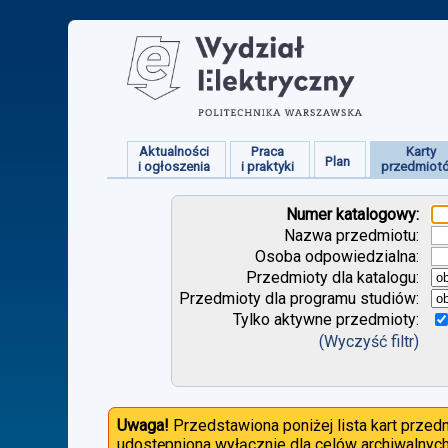
Aktualności
Praca
Karty
Plan
i ogłoszenia
i praktyki
przedmiot
Numer katalogowy:
Nazwa przedmiotu:
Osoba odpowiedzialna:
Przedmioty dla katalogu:
Przedmioty dla programu studiów:
Tylko aktywne przedmioty:
(Wyczyść filtr)
Uwaga!
Przedstawiona poniżej lista kart prze
udostępniona wyłącznie dla celów archiwalnych