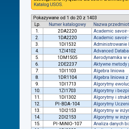
Katalog USOS
.
Pokazywane od 1 do 20 z 1403
Lp.
Numer katalogowy
Nazwa przedmio
1.
2DA2220
Academic savoir-
2.
1DA2220
Academic savoir-
3.
1DI1532
Administrowanie
4.
1ZI4102
Advanced Datab
5.
1DM1505
Aerodynamika w e
6.
2DE2237
Aktywne metody p
7.
1DI1103
Algebra liniowa
8.
1DR1104
Algebra liniowa 
9.
1DI1713
Algorytmy ewoluc
10.
1ZI1703
Algorytmy i bez
11.
1DI1302
Algorytmy i struk
12.
PI-BDA-104
Algorytmy Ucze
13.
1DI2153
Algorytmy w inżyn
14.
2DI2153
Algorytmy w inżyn
15.
PI-MiNIO-107
Analiza danych b