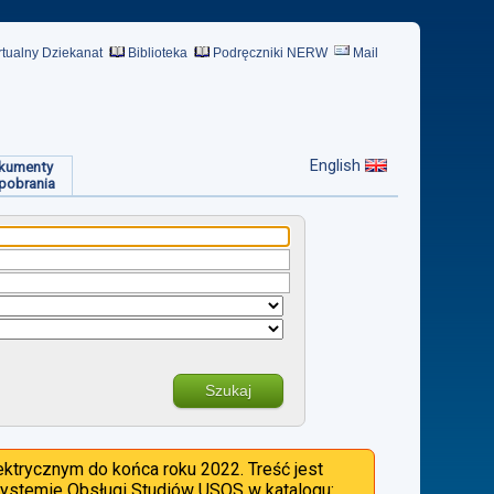
rtualny Dziekanat
Biblioteka
Podręczniki NERW
Mail
English
kumenty
pobrania
Szukaj
ktrycznym do końca roku 2022. Treść jest
 Systemie Obsługi Studiów USOS w katalogu: