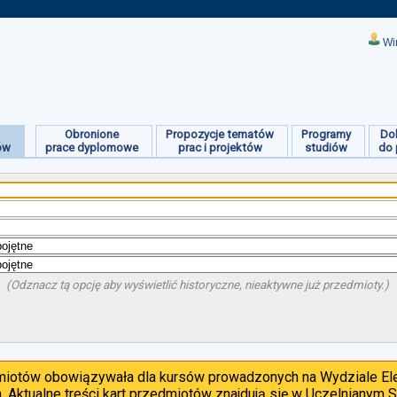
Wi
Obronione
Propozycje tematów
Programy
Do
ów
prace dyplomowe
prac i projektów
studiów
do 
(Odznacz tą opcję aby wyświetlić historyczne, nieaktywne już przedmioty.)
dmiotów obowiązywała dla kursów prowadzonych na Wydziale Ele
. Aktualne treści kart przedmiotów znajdują się w Uczelnianym