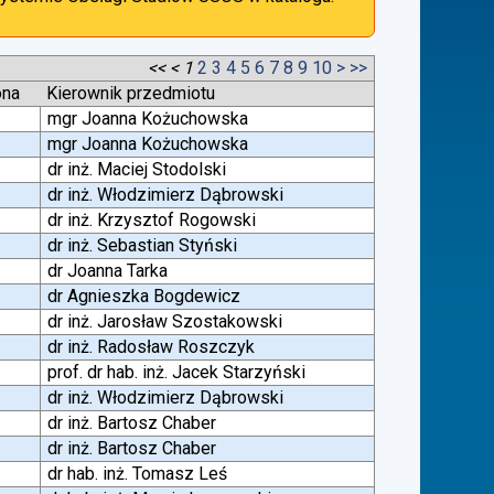
<<
<
1
2
3
4
5
6
7
8
9
10
>
>>
ona
Kierownik przedmiotu
mgr Joanna Kożuchowska
mgr Joanna Kożuchowska
dr inż. Maciej Stodolski
dr inż. Włodzimierz Dąbrowski
dr inż. Krzysztof Rogowski
dr inż. Sebastian Styński
dr Joanna Tarka
dr Agnieszka Bogdewicz
dr inż. Jarosław Szostakowski
dr inż. Radosław Roszczyk
prof. dr hab. inż. Jacek Starzyński
dr inż. Włodzimierz Dąbrowski
dr inż. Bartosz Chaber
dr inż. Bartosz Chaber
dr hab. inż. Tomasz Leś