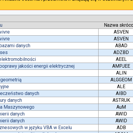
tu
Nazwa skróc
vivre
ASVEN
vivre
ASVEN
 bazami danych
ABAD
ases
ADZBD
lektromobilności
AEEL
oprawy jakości energii elektrycznej
AMPJEE
ALIN
z geometrią
ALGGEOM
yjne
ALE
pieczeństwo danych
AIBD
tury danych
ASTRUK
nia Maszynowego
AuM
ierii danych
AWID
ierii danych
AWID
iznesowych w języku VBA w Excelu
ADB