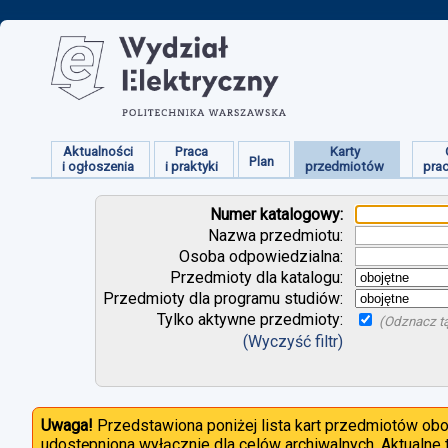
Aktualności
Praca
Karty
Plan
i ogłoszenia
i praktyki
przedmiotów
pra
Numer katalogowy:
Nazwa przedmiotu:
Osoba odpowiedzialna:
Przedmioty dla katalogu:
Przedmioty dla programu studiów:
Tylko aktywne przedmioty:
(Odznacz tą
(Wyczyść filtr)
Uwaga!
Przedstawiona poniżej lista kart przedmiotów ob
udostępniona wyłącznie dla celów archiwalnych. Aktualne