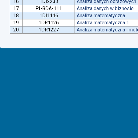
16.
1DI2233
Analiza danych obrazowych 
17.
PI-BDA-111
Analiza danych w biznesie
18.
1DI1116
Analiza matematyczna
19.
1DR1126
Analiza matematyczna 1
20.
1DR1227
Analiza matematyczna i met