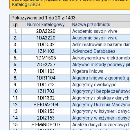
Katalog USOS
.
Pokazywane od 1 do 20 z 1403
Lp.
Numer katalogowy
Nazwa przedmiotu
1.
2DA2220
Academic savoir-vivre
2.
1DA2220
Academic savoir-vivre
3.
1DI1532
Administrowanie bazami da
4.
1ZI4102
Advanced Databases
5.
1DM1505
Aerodynamika w elektromobi
6.
2DE2237
Aktywne metody poprawy jako
7.
1DI1103
Algebra liniowa
8.
1DR1104
Algebra liniowa z geometrią
9.
1DI1713
Algorytmy ewolucyjne
10.
1ZI1703
Algorytmy i bezpieczeństw
11.
1DI1302
Algorytmy i struktury danych
12.
PI-BDA-104
Algorytmy Uczenia Maszyn
13.
1DI2153
Algorytmy w inżynierii dany
14.
2DI2153
Algorytmy w inżynierii dany
15.
PI-MiNIO-107
Analiza danych biznesowych