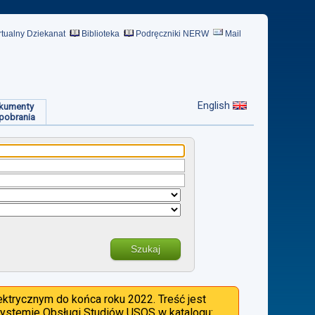
rtualny Dziekanat
Biblioteka
Podręczniki NERW
Mail
English
kumenty
pobrania
Szukaj
ktrycznym do końca roku 2022. Treść jest
 Systemie Obsługi Studiów USOS w katalogu: