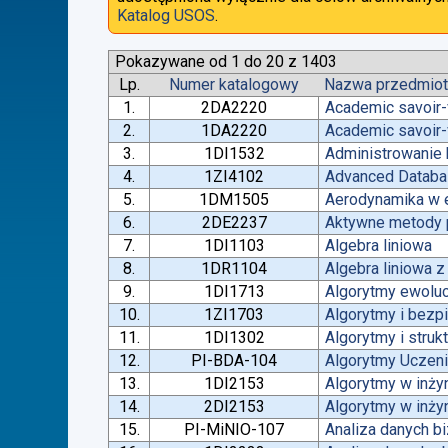
Katalog USOS
.
Pokazywane od 1 do 20 z 1403
Lp.
Numer katalogowy
Nazwa przedmio
1.
2DA2220
Academic savoir-
2.
1DA2220
Academic savoir-
3.
1DI1532
Administrowanie
4.
1ZI4102
Advanced Datab
5.
1DM1505
Aerodynamika w e
6.
2DE2237
Aktywne metody p
7.
1DI1103
Algebra liniowa
8.
1DR1104
Algebra liniowa 
9.
1DI1713
Algorytmy ewoluc
10.
1ZI1703
Algorytmy i bez
11.
1DI1302
Algorytmy i struk
12.
PI-BDA-104
Algorytmy Ucze
13.
1DI2153
Algorytmy w inżyn
14.
2DI2153
Algorytmy w inżyn
15.
PI-MiNIO-107
Analiza danych b