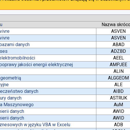
tu
Nazwa skróc
vivre
ASVEN
vivre
ASVEN
 bazami danych
ABAD
ases
ADZBD
lektromobilności
AEEL
oprawy jakości energii elektrycznej
AMPJEE
ALIN
z geometrią
ALGGEOM
yjne
ALE
pieczeństwo danych
AIBD
tury danych
ASTRUK
nia Maszynowego
AuM
ierii danych
AWID
ierii danych
AWID
iznesowych w języku VBA w Excelu
ADB