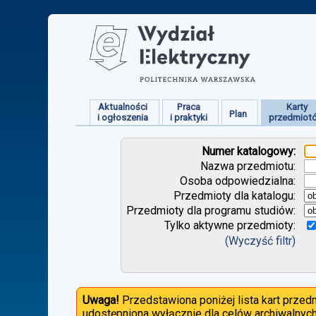
Aktualności
Praca
Karty
Plan
i ogłoszenia
i praktyki
przedmiot
Numer katalogowy:
Nazwa przedmiotu:
Osoba odpowiedzialna:
Przedmioty dla katalogu:
Przedmioty dla programu studiów:
Tylko aktywne przedmioty:
(Wyczyść filtr)
Uwaga!
Przedstawiona poniżej lista kart prze
udostępniona wyłącznie dla celów archiwalnych