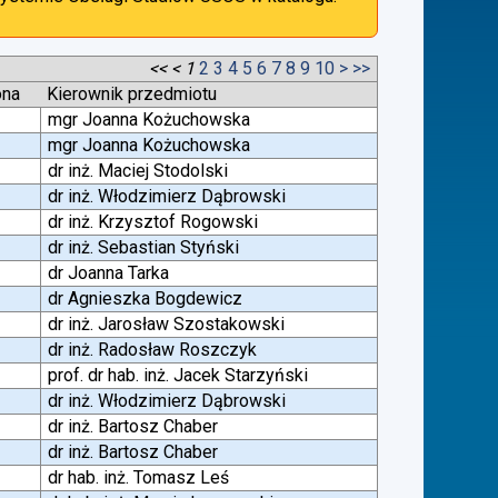
<<
<
1
2
3
4
5
6
7
8
9
10
>
>>
ona
Kierownik przedmiotu
mgr Joanna Kożuchowska
mgr Joanna Kożuchowska
dr inż. Maciej Stodolski
dr inż. Włodzimierz Dąbrowski
dr inż. Krzysztof Rogowski
dr inż. Sebastian Styński
dr Joanna Tarka
dr Agnieszka Bogdewicz
dr inż. Jarosław Szostakowski
dr inż. Radosław Roszczyk
prof. dr hab. inż. Jacek Starzyński
dr inż. Włodzimierz Dąbrowski
dr inż. Bartosz Chaber
dr inż. Bartosz Chaber
dr hab. inż. Tomasz Leś