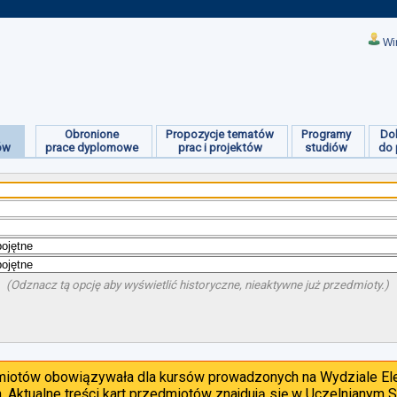
Wi
Obronione
Propozycje tematów
Programy
Do
ów
prace dyplomowe
prac i projektów
studiów
do 
(Odznacz tą opcję aby wyświetlić historyczne, nieaktywne już przedmioty.)
dmiotów obowiązywała dla kursów prowadzonych na Wydziale Ele
. Aktualne treści kart przedmiotów znajdują się w Uczelnianym