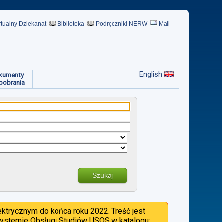
rtualny Dziekanat
Biblioteka
Podręczniki NERW
Mail
English
kumenty
pobrania
Szukaj
ktrycznym do końca roku 2022. Treść jest
 Systemie Obsługi Studiów USOS w katalogu: