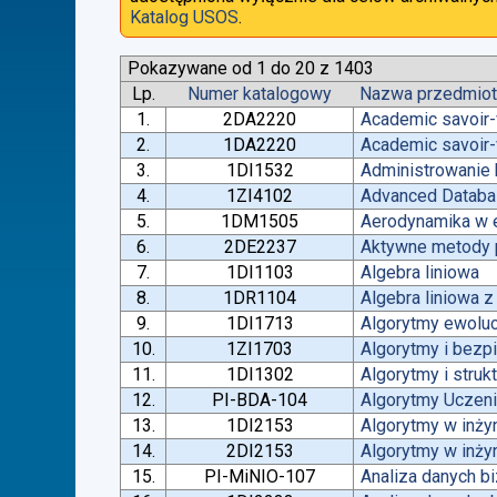
Katalog USOS
.
Pokazywane od 1 do 20 z 1403
Lp.
Numer katalogowy
Nazwa przedmio
1.
2DA2220
Academic savoir-
2.
1DA2220
Academic savoir-
3.
1DI1532
Administrowanie
4.
1ZI4102
Advanced Datab
5.
1DM1505
Aerodynamika w e
6.
2DE2237
Aktywne metody p
7.
1DI1103
Algebra liniowa
8.
1DR1104
Algebra liniowa 
9.
1DI1713
Algorytmy ewoluc
10.
1ZI1703
Algorytmy i bez
11.
1DI1302
Algorytmy i struk
12.
PI-BDA-104
Algorytmy Ucze
13.
1DI2153
Algorytmy w inżyn
14.
2DI2153
Algorytmy w inżyn
15.
PI-MiNIO-107
Analiza danych b