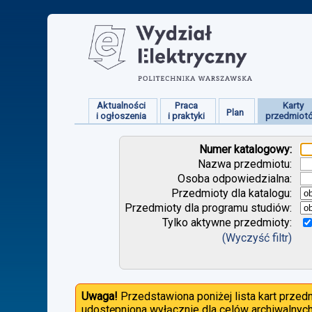
Aktualności
Praca
Karty
Plan
i ogłoszenia
i praktyki
przedmiot
Numer katalogowy:
Nazwa przedmiotu:
Osoba odpowiedzialna:
Przedmioty dla katalogu:
Przedmioty dla programu studiów:
Tylko aktywne przedmioty:
(Wyczyść filtr)
Uwaga!
Przedstawiona poniżej lista kart prze
udostępniona wyłącznie dla celów archiwalnych