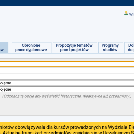
Wi
Obronione
Propozycje tematów
Programy
Do
ów
prace dyplomowe
prac i projektów
studiów
do 
(Odznacz tą opcję aby wyświetlić historyczne, nieaktywne już przedmioty.)
dmiotów obowiązywała dla kursów prowadzonych na Wydziale Ele
. Aktualne treści kart przedmiotów znajdują się w Uczelnianym