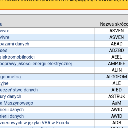
tu
Nazwa skróc
vivre
ASVEN
vivre
ASVEN
 bazami danych
ABAD
ases
ADZBD
lektromobilności
AEEL
oprawy jakości energii elektrycznej
AMPJEE
ALIN
z geometrią
ALGGEOM
yjne
ALE
pieczeństwo danych
AIBD
tury danych
ASTRUK
nia Maszynowego
AuM
ierii danych
AWID
ierii danych
AWID
iznesowych w języku VBA w Excelu
ADB