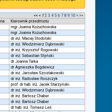
<<
<
1
2
3
4
5
6
7
8
9
10
>
>>
ona
Kierownik przedmiotu
mgr Joanna Kożuchowska
mgr Joanna Kożuchowska
dr inż. Maciej Stodolski
dr inż. Włodzimierz Dąbrowski
dr inż. Krzysztof Rogowski
dr inż. Sebastian Styński
dr Joanna Tarka
dr Agnieszka Bogdewicz
dr inż. Jarosław Szostakowski
dr inż. Radosław Roszczyk
prof. dr hab. inż. Jacek Starzyński
dr inż. Włodzimierz Dąbrowski
dr inż. Bartosz Chaber
dr inż. Bartosz Chaber
dr hab. inż. Tomasz Leś