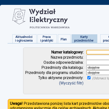
Aktualności
Praca
Karty
Plan
i ogłoszenia
i praktyki
przedmiotów
pra
Numer katalogowy:
Nazwa przedmiotu:
Osoba odpowiedzialna:
Przedmioty dla katalogu:
Przedmioty dla programu studiów:
Tylko aktywne przedmioty:
(Odznacz tą
(Wyczyść filtr)
Uwaga!
Przedstawiona poniżej lista kart przedmiotów ob
udostępniona wyłącznie dla celów archiwalnych. Aktualne