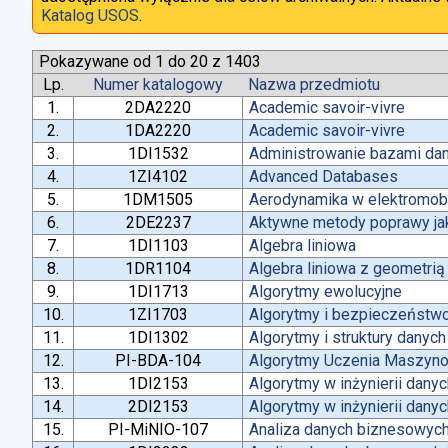
Katalog USOS
.
Pokazywane od 1 do 20 z 1403
Lp.
Numer katalogowy
Nazwa przedmiotu
1.
2DA2220
Academic savoir-vivre
2.
1DA2220
Academic savoir-vivre
3.
1DI1532
Administrowanie bazami da
4.
1ZI4102
Advanced Databases
5.
1DM1505
Aerodynamika w elektromobi
6.
2DE2237
Aktywne metody poprawy jako
7.
1DI1103
Algebra liniowa
8.
1DR1104
Algebra liniowa z geometrią
9.
1DI1713
Algorytmy ewolucyjne
10.
1ZI1703
Algorytmy i bezpieczeństw
11.
1DI1302
Algorytmy i struktury danych
12.
PI-BDA-104
Algorytmy Uczenia Maszyn
13.
1DI2153
Algorytmy w inżynierii dany
14.
2DI2153
Algorytmy w inżynierii dany
15.
PI-MiNIO-107
Analiza danych biznesowych