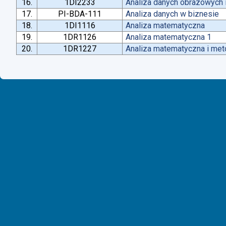
16.
1DI2233
Analiza danych obrazowych 
17.
PI-BDA-111
Analiza danych w biznesie
18.
1DI1116
Analiza matematyczna
19.
1DR1126
Analiza matematyczna 1
20.
1DR1227
Analiza matematyczna i met