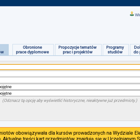
Wi
Obronione
Propozycje tematów
Programy
Do
ów
prace dyplomowe
prac i projektów
studiów
do 
(Odznacz tą opcję aby wyświetlić historyczne, nieaktywne już przedmioty.)
dmiotów obowiązywała dla kursów prowadzonych na Wydziale Ele
. Aktualne treści kart przedmiotów znajdują się w Uczelnianym