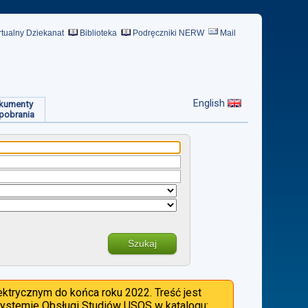
rtualny Dziekanat
Biblioteka
Podręczniki NERW
Mail
English
kumenty
pobrania
Szukaj
ktrycznym do końca roku 2022. Treść jest
 Systemie Obsługi Studiów USOS w katalogu: