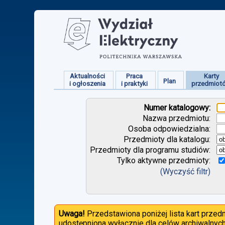
Aktualności
Praca
Karty
Plan
i ogłoszenia
i praktyki
przedmiot
Numer katalogowy:
Nazwa przedmiotu:
Osoba odpowiedzialna:
Przedmioty dla katalogu:
Przedmioty dla programu studiów:
Tylko aktywne przedmioty:
(Wyczyść filtr)
Uwaga!
Przedstawiona poniżej lista kart prze
udostępniona wyłącznie dla celów archiwalnych