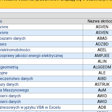
tu
Nazwa skróc
vivre
ASVEN
vivre
ASVEN
 bazami danych
ABAD
ases
ADZBD
lektromobilności
AEEL
oprawy jakości energii elektrycznej
AMPJEE
ALIN
z geometrią
ALGGEOM
yjne
ALE
pieczeństwo danych
AIBD
tury danych
ASTRUK
nia Maszynowego
AuM
ierii danych
AWID
ierii danych
AWID
iznesowych w języku VBA w Excelu
ADB