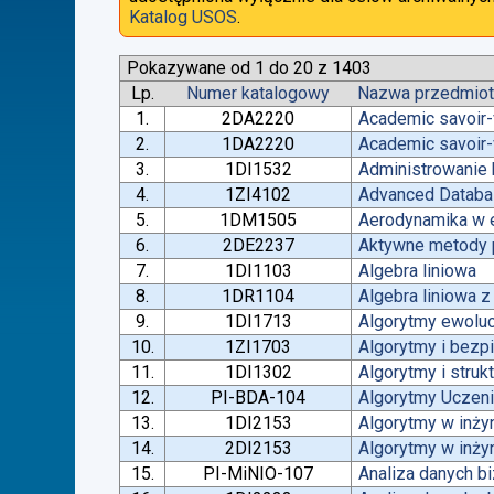
Katalog USOS
.
Pokazywane od 1 do 20 z 1403
Lp.
Numer katalogowy
Nazwa przedmio
1.
2DA2220
Academic savoir-
2.
1DA2220
Academic savoir-
3.
1DI1532
Administrowanie
4.
1ZI4102
Advanced Datab
5.
1DM1505
Aerodynamika w e
6.
2DE2237
Aktywne metody p
7.
1DI1103
Algebra liniowa
8.
1DR1104
Algebra liniowa 
9.
1DI1713
Algorytmy ewoluc
10.
1ZI1703
Algorytmy i bez
11.
1DI1302
Algorytmy i struk
12.
PI-BDA-104
Algorytmy Ucze
13.
1DI2153
Algorytmy w inżyn
14.
2DI2153
Algorytmy w inżyn
15.
PI-MiNIO-107
Analiza danych b