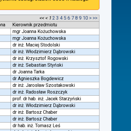
<<
<
1
2
3
4
5
6
7
8
9
10
>
>>
ona
Kierownik przedmiotu
mgr Joanna Kożuchowska
mgr Joanna Kożuchowska
dr inż. Maciej Stodolski
dr inż. Włodzimierz Dąbrowski
dr inż. Krzysztof Rogowski
dr inż. Sebastian Styński
dr Joanna Tarka
dr Agnieszka Bogdewicz
dr inż. Jarosław Szostakowski
dr inż. Radosław Roszczyk
prof. dr hab. inż. Jacek Starzyński
dr inż. Włodzimierz Dąbrowski
dr inż. Bartosz Chaber
dr inż. Bartosz Chaber
dr hab. inż. Tomasz Leś