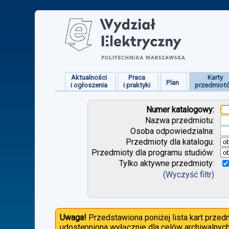
Aktualności
Praca
Karty
Plan
i ogłoszenia
i praktyki
przedmiot
Numer katalogowy:
Nazwa przedmiotu:
Osoba odpowiedzialna:
Przedmioty dla katalogu:
Przedmioty dla programu studiów:
Tylko aktywne przedmioty:
(Wyczyść filtr)
Uwaga!
Przedstawiona poniżej lista kart prze
udostępniona wyłącznie dla celów archiwalnych