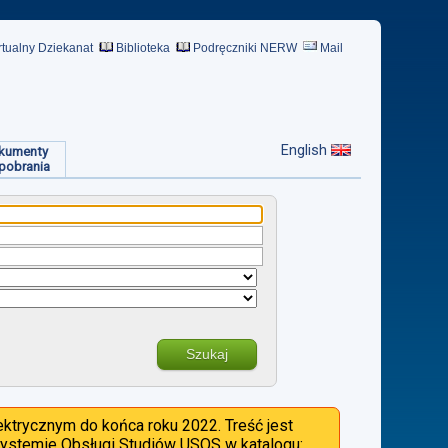
rtualny Dziekanat
Biblioteka
Podręczniki NERW
Mail
English
kumenty
pobrania
Szukaj
ktrycznym do końca roku 2022. Treść jest
 Systemie Obsługi Studiów USOS w katalogu: