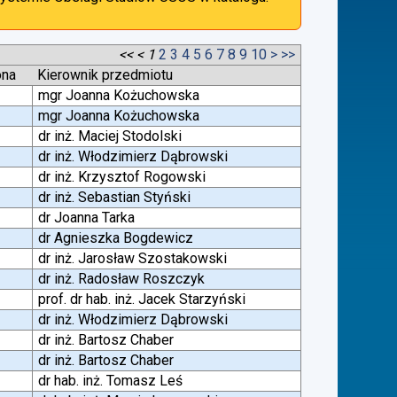
<<
<
1
2
3
4
5
6
7
8
9
10
>
>>
ona
Kierownik przedmiotu
mgr Joanna Kożuchowska
mgr Joanna Kożuchowska
dr inż. Maciej Stodolski
dr inż. Włodzimierz Dąbrowski
dr inż. Krzysztof Rogowski
dr inż. Sebastian Styński
dr Joanna Tarka
dr Agnieszka Bogdewicz
dr inż. Jarosław Szostakowski
dr inż. Radosław Roszczyk
prof. dr hab. inż. Jacek Starzyński
dr inż. Włodzimierz Dąbrowski
dr inż. Bartosz Chaber
dr inż. Bartosz Chaber
dr hab. inż. Tomasz Leś