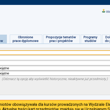
Wi
Obronione
Propozycje tematów
Programy
Do
ów
prace dyplomowe
prac i projektów
studiów
do 
(Odznacz tą opcję aby wyświetlić historyczne, nieaktywne już przedmioty.)
dmiotów obowiązywała dla kursów prowadzonych na Wydziale Ele
. Aktualne treści kart przedmiotów znajdują się w Uczelnianym