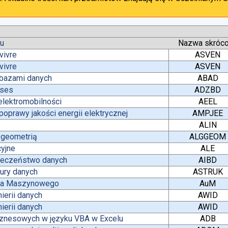
tu
Nazwa skróc
vivre
ASVEN
vivre
ASVEN
 bazami danych
ABAD
ases
ADZBD
lektromobilności
AEEL
oprawy jakości energii elektrycznej
AMPJEE
ALIN
z geometrią
ALGGEOM
yjne
ALE
pieczeństwo danych
AIBD
tury danych
ASTRUK
nia Maszynowego
AuM
ierii danych
AWID
ierii danych
AWID
iznesowych w języku VBA w Excelu
ADB