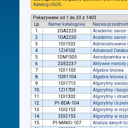
Katalog USOS
.
Pokazywane od 1 do 20 z 1403
Lp.
Numer katalogowy
Nazwa przedmio
1.
2DA2220
Academic savoir-
2.
1DA2220
Academic savoir-
3.
1DI1532
Administrowanie
4.
1ZI4102
Advanced Datab
5.
1DM1505
Aerodynamika w e
6.
2DE2237
Aktywne metody p
7.
1DI1103
Algebra liniowa
8.
1DR1104
Algebra liniowa 
9.
1DI1713
Algorytmy ewoluc
10.
1ZI1703
Algorytmy i bez
11.
1DI1302
Algorytmy i struk
12.
PI-BDA-104
Algorytmy Ucze
13.
1DI2153
Algorytmy w inżyn
14.
2DI2153
Algorytmy w inżyn
15.
PI-MiNIO-107
Analiza danych b