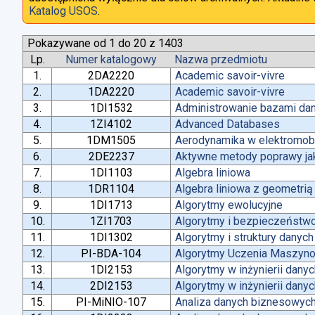
Katalog USOS
.
Pokazywane od 1 do 20 z 1403
Lp.
Numer katalogowy
Nazwa przedmiotu
1.
2DA2220
Academic savoir-vivre
2.
1DA2220
Academic savoir-vivre
3.
1DI1532
Administrowanie bazami da
4.
1ZI4102
Advanced Databases
5.
1DM1505
Aerodynamika w elektromobi
6.
2DE2237
Aktywne metody poprawy jako
7.
1DI1103
Algebra liniowa
8.
1DR1104
Algebra liniowa z geometrią
9.
1DI1713
Algorytmy ewolucyjne
10.
1ZI1703
Algorytmy i bezpieczeństw
11.
1DI1302
Algorytmy i struktury danych
12.
PI-BDA-104
Algorytmy Uczenia Maszyn
13.
1DI2153
Algorytmy w inżynierii dany
14.
2DI2153
Algorytmy w inżynierii dany
15.
PI-MiNIO-107
Analiza danych biznesowych