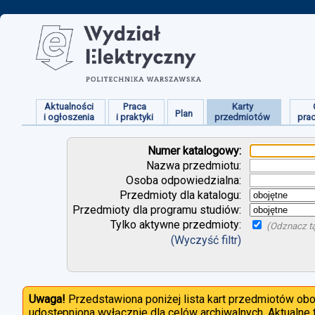
Aktualności
Praca
Karty
Plan
i ogłoszenia
i praktyki
przedmiotów
pra
Numer katalogowy:
Nazwa przedmiotu:
Osoba odpowiedzialna:
Przedmioty dla katalogu:
Przedmioty dla programu studiów:
Tylko aktywne przedmioty:
(Odznacz tą
(Wyczyść filtr)
Uwaga!
Przedstawiona poniżej lista kart przedmiotów ob
udostępniona wyłącznie dla celów archiwalnych. Aktualne