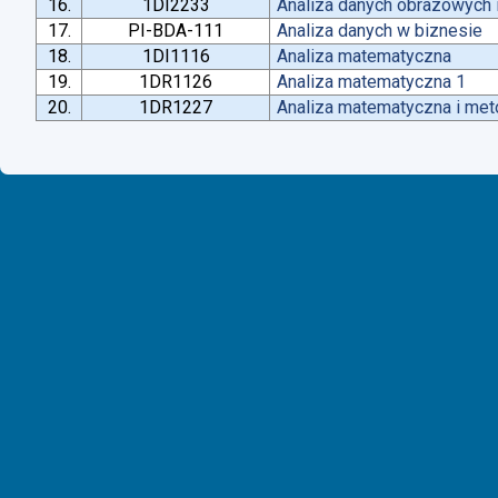
16.
1DI2233
Analiza danych obrazowych 
17.
PI-BDA-111
Analiza danych w biznesie
18.
1DI1116
Analiza matematyczna
19.
1DR1126
Analiza matematyczna 1
20.
1DR1227
Analiza matematyczna i met