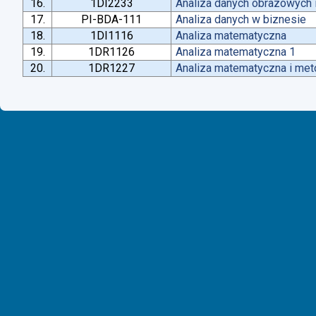
16.
1DI2233
Analiza danych obrazowych 
17.
PI-BDA-111
Analiza danych w biznesie
18.
1DI1116
Analiza matematyczna
19.
1DR1126
Analiza matematyczna 1
20.
1DR1227
Analiza matematyczna i met