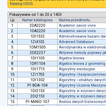
Katalog USOS
.
Pokazywane od 1 do 20 z 1403
Lp.
Numer katalogowy
Nazwa przedmiotu
1.
2DA2220
Academic savoir-vivre
2.
1DA2220
Academic savoir-vivre
3.
1DI1532
Administrowanie bazami da
4.
1ZI4102
Advanced Databases
5.
1DM1505
Aerodynamika w elektromobi
6.
2DE2237
Aktywne metody poprawy jako
7.
1DI1103
Algebra liniowa
8.
1DR1104
Algebra liniowa z geometrią
9.
1DI1713
Algorytmy ewolucyjne
10.
1ZI1703
Algorytmy i bezpieczeństw
11.
1DI1302
Algorytmy i struktury danych
12.
PI-BDA-104
Algorytmy Uczenia Maszyn
13.
1DI2153
Algorytmy w inżynierii dany
14.
2DI2153
Algorytmy w inżynierii dany
15.
PI-MiNIO-107
Analiza danych biznesowych