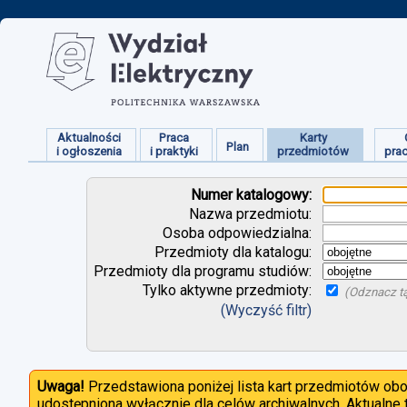
Aktualności
Praca
Karty
Plan
i ogłoszenia
i praktyki
przedmiotów
pra
Numer katalogowy:
Nazwa przedmiotu:
Osoba odpowiedzialna:
Przedmioty dla katalogu:
Przedmioty dla programu studiów:
Tylko aktywne przedmioty:
(Odznacz tą
(Wyczyść filtr)
Uwaga!
Przedstawiona poniżej lista kart przedmiotów ob
udostępniona wyłącznie dla celów archiwalnych. Aktualne