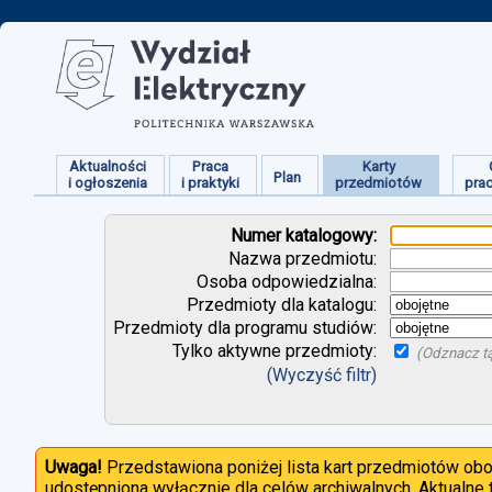
Aktualności
Praca
Karty
Plan
i ogłoszenia
i praktyki
przedmiotów
pra
Numer katalogowy:
Nazwa przedmiotu:
Osoba odpowiedzialna:
Przedmioty dla katalogu:
Przedmioty dla programu studiów:
Tylko aktywne przedmioty:
(Odznacz tą
(Wyczyść filtr)
Uwaga!
Przedstawiona poniżej lista kart przedmiotów ob
udostępniona wyłącznie dla celów archiwalnych. Aktualne