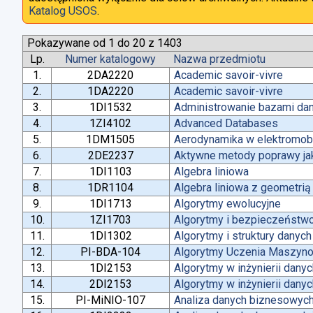
Katalog USOS
.
Pokazywane od 1 do 20 z 1403
Lp.
Numer katalogowy
Nazwa przedmiotu
1.
2DA2220
Academic savoir-vivre
2.
1DA2220
Academic savoir-vivre
3.
1DI1532
Administrowanie bazami da
4.
1ZI4102
Advanced Databases
5.
1DM1505
Aerodynamika w elektromobi
6.
2DE2237
Aktywne metody poprawy jako
7.
1DI1103
Algebra liniowa
8.
1DR1104
Algebra liniowa z geometrią
9.
1DI1713
Algorytmy ewolucyjne
10.
1ZI1703
Algorytmy i bezpieczeństw
11.
1DI1302
Algorytmy i struktury danych
12.
PI-BDA-104
Algorytmy Uczenia Maszyn
13.
1DI2153
Algorytmy w inżynierii dany
14.
2DI2153
Algorytmy w inżynierii dany
15.
PI-MiNIO-107
Analiza danych biznesowych