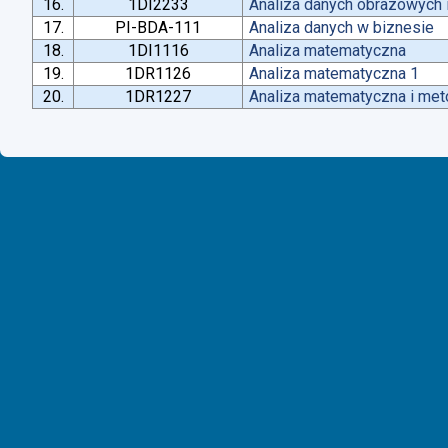
16.
1DI2233
Analiza danych obrazowych 
17.
PI-BDA-111
Analiza danych w biznesie
18.
1DI1116
Analiza matematyczna
19.
1DR1126
Analiza matematyczna 1
20.
1DR1227
Analiza matematyczna i met