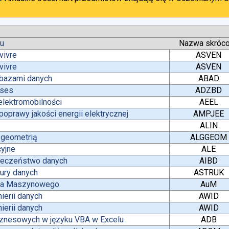
tu
Nazwa skróc
vivre
ASVEN
vivre
ASVEN
 bazami danych
ABAD
ases
ADZBD
lektromobilności
AEEL
oprawy jakości energii elektrycznej
AMPJEE
ALIN
z geometrią
ALGGEOM
yjne
ALE
pieczeństwo danych
AIBD
tury danych
ASTRUK
nia Maszynowego
AuM
ierii danych
AWID
ierii danych
AWID
iznesowych w języku VBA w Excelu
ADB