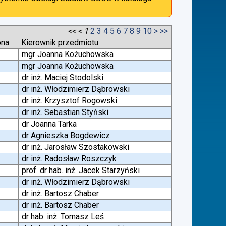
<<
<
1
2
3
4
5
6
7
8
9
10
>
>>
ona
Kierownik przedmiotu
mgr Joanna Kożuchowska
mgr Joanna Kożuchowska
dr inż. Maciej Stodolski
dr inż. Włodzimierz Dąbrowski
dr inż. Krzysztof Rogowski
dr inż. Sebastian Styński
dr Joanna Tarka
dr Agnieszka Bogdewicz
dr inż. Jarosław Szostakowski
dr inż. Radosław Roszczyk
prof. dr hab. inż. Jacek Starzyński
dr inż. Włodzimierz Dąbrowski
dr inż. Bartosz Chaber
dr inż. Bartosz Chaber
dr hab. inż. Tomasz Leś