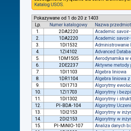
Katalog USOS
.
Pokazywane od 1 do 20 z 1403
Lp.
Numer katalogowy
Nazwa przedmio
1.
2DA2220
Academic savoir-
2.
1DA2220
Academic savoir-
3.
1DI1532
Administrowanie
4.
1ZI4102
Advanced Datab
5.
1DM1505
Aerodynamika w e
6.
2DE2237
Aktywne metody p
7.
1DI1103
Algebra liniowa
8.
1DR1104
Algebra liniowa 
9.
1DI1713
Algorytmy ewoluc
10.
1ZI1703
Algorytmy i bez
11.
1DI1302
Algorytmy i struk
12.
PI-BDA-104
Algorytmy Ucze
13.
1DI2153
Algorytmy w inżyn
14.
2DI2153
Algorytmy w inżyn
15.
PI-MiNIO-107
Analiza danych b