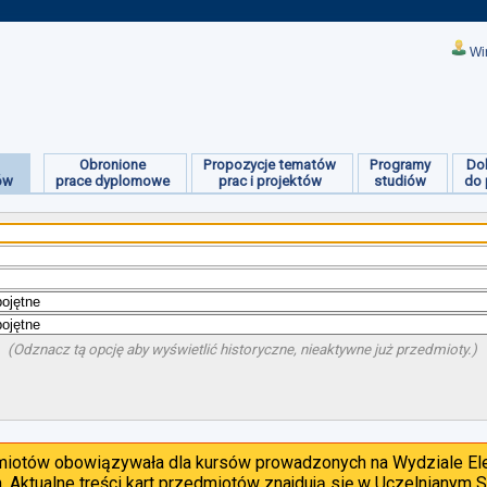
Wi
Obronione
Propozycje tematów
Programy
Do
ów
prace dyplomowe
prac i projektów
studiów
do 
(Odznacz tą opcję aby wyświetlić historyczne, nieaktywne już przedmioty.)
dmiotów obowiązywała dla kursów prowadzonych na Wydziale Ele
. Aktualne treści kart przedmiotów znajdują się w Uczelnianym