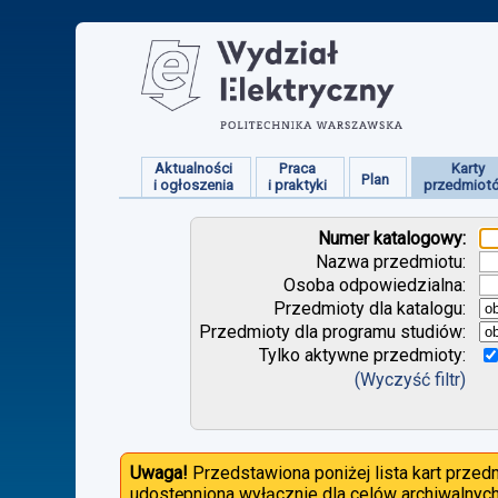
Aktualności
Praca
Karty
Plan
i ogłoszenia
i praktyki
przedmiot
Numer katalogowy:
Nazwa przedmiotu:
Osoba odpowiedzialna:
Przedmioty dla katalogu:
Przedmioty dla programu studiów:
Tylko aktywne przedmioty:
(Wyczyść filtr)
Uwaga!
Przedstawiona poniżej lista kart prze
udostępniona wyłącznie dla celów archiwalnych