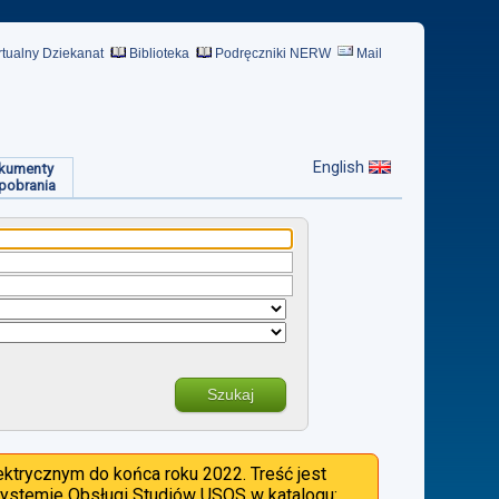
rtualny Dziekanat
Biblioteka
Podręczniki NERW
Mail
English
kumenty
pobrania
Szukaj
ktrycznym do końca roku 2022. Treść jest
 Systemie Obsługi Studiów USOS w katalogu: