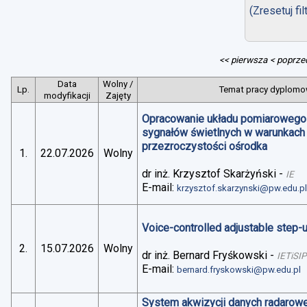
(Zresetuj fil
<< pierwsza
< poprze
Data
Wolny /
Lp.
Temat pracy dyplomow
modyfikacji
Zajęty
Opracowanie układu pomiarowego 
sygnałów świetlnych w warunkach
przezroczystości ośrodka
1.
22.07.2026
Wolny
dr inż. Krzysztof Skarżyński
-
IE
E-mail:
krzysztof.skarzynski@pw.edu.p
Voice-controlled adjustable step
2.
15.07.2026
Wolny
dr inż. Bernard Fryśkowski
-
IETiSIP
E-mail:
bernard.fryskowski@pw.edu.pl
System akwizycji danych radarowe