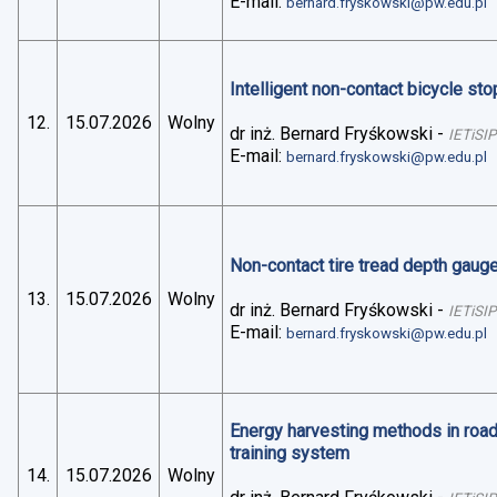
E-mail:
bernard.fryskowski@pw.edu.pl
Intelligent non-contact bicycle stop
12.
15.07.2026
Wolny
dr inż. Bernard Fryśkowski
-
IETiSIP
E-mail:
bernard.fryskowski@pw.edu.pl
Non-contact tire tread depth gaug
13.
15.07.2026
Wolny
dr inż. Bernard Fryśkowski
-
IETiSIP
E-mail:
bernard.fryskowski@pw.edu.pl
Energy harvesting methods in road 
training system
14.
15.07.2026
Wolny