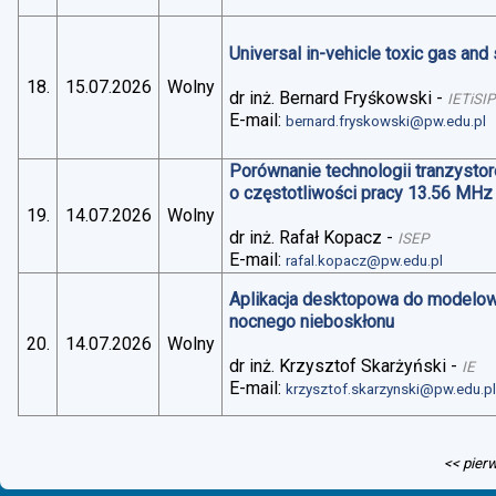
Universal in-vehicle toxic gas an
18.
15.07.2026
Wolny
dr inż. Bernard Fryśkowski
-
IETiSIP
E-mail:
bernard.fryskowski@pw.edu.pl
Porównanie technologii tranzysto
o częstotliwości pracy 13.56 MHz
19.
14.07.2026
Wolny
dr inż. Rafał Kopacz
-
ISEP
E-mail:
rafal.kopacz@pw.edu.pl
Aplikacja desktopowa do modelo
nocnego nieboskłonu
20.
14.07.2026
Wolny
dr inż. Krzysztof Skarżyński
-
IE
E-mail:
krzysztof.skarzynski@pw.edu.p
<< pier