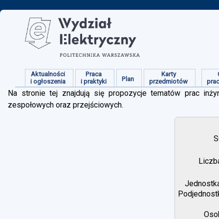
Aktualności
Praca
Karty
Plan
i ogłoszenia
i praktyki
przedmiotów
pra
Na stronie tej znajdują się propozycje tematów prac inżyn
zespołowych oraz przejściowych.
S
Liczb
Jednostka
Podjednostk
Osob