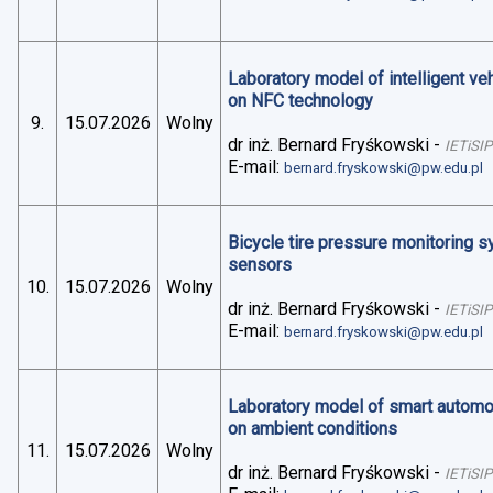
Laboratory model of intelligent v
on NFC technology
9.
15.07.2026
Wolny
dr inż. Bernard Fryśkowski
-
IETiSIP
E-mail:
bernard.fryskowski@pw.edu.pl
Bicycle tire pressure monitoring 
sensors
10.
15.07.2026
Wolny
dr inż. Bernard Fryśkowski
-
IETiSIP
E-mail:
bernard.fryskowski@pw.edu.pl
Laboratory model of smart automo
on ambient conditions
11.
15.07.2026
Wolny
dr inż. Bernard Fryśkowski
-
IETiSIP