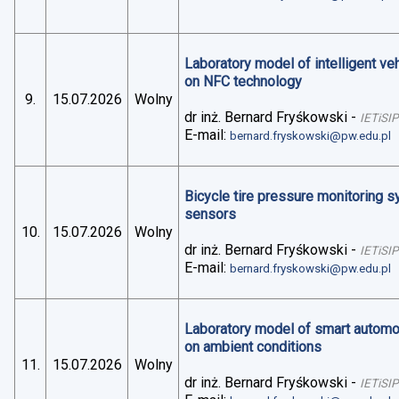
Laboratory model of intelligent v
on NFC technology
9.
15.07.2026
Wolny
dr inż. Bernard Fryśkowski
-
IETiSIP
E-mail:
bernard.fryskowski@pw.edu.pl
Bicycle tire pressure monitoring 
sensors
10.
15.07.2026
Wolny
dr inż. Bernard Fryśkowski
-
IETiSIP
E-mail:
bernard.fryskowski@pw.edu.pl
Laboratory model of smart automo
on ambient conditions
11.
15.07.2026
Wolny
dr inż. Bernard Fryśkowski
-
IETiSIP