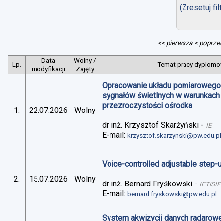
(Zresetuj fil
<< pierwsza
< poprze
Data
Wolny /
Lp.
Temat pracy dyplomow
modyfikacji
Zajęty
Opracowanie układu pomiarowego 
sygnałów świetlnych w warunkach
przezroczystości ośrodka
1.
22.07.2026
Wolny
dr inż. Krzysztof Skarżyński
-
IE
E-mail:
krzysztof.skarzynski@pw.edu.p
Voice-controlled adjustable step
2.
15.07.2026
Wolny
dr inż. Bernard Fryśkowski
-
IETiSIP
E-mail:
bernard.fryskowski@pw.edu.pl
System akwizycji danych radarowe