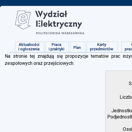
Aktualności
Praca
Karty
Plan
i ogłoszenia
i praktyki
przedmiotów
pra
Na stronie tej znajdują się propozycje tematów prac inżyn
zespołowych oraz przejściowych.
S
Liczb
Jednostka
Podjednostk
Osob