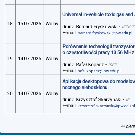
Universal in-vehicle toxic gas an
18.
15.07.2026
Wolny
dr inż. Bernard Fryśkowski
-
IETiSIP
E-mail:
bernard.fryskowski@pw.edu.pl
Porównanie technologii tranzysto
o częstotliwości pracy 13.56 MHz
19.
14.07.2026
Wolny
dr inż. Rafał Kopacz
-
ISEP
E-mail:
rafal.kopacz@pw.edu.pl
Aplikacja desktopowa do modelo
nocnego nieboskłonu
20.
14.07.2026
Wolny
dr inż. Krzysztof Skarżyński
-
IE
E-mail:
krzysztof.skarzynski@pw.edu.p
<< pier