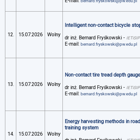
E-mail:
bernard.fryskowski@pw.edu.pl
Intelligent non-contact bicycle stop
12.
15.07.2026
Wolny
dr inż. Bernard Fryśkowski
-
IETiSIP
E-mail:
bernard.fryskowski@pw.edu.pl
Non-contact tire tread depth gaug
13.
15.07.2026
Wolny
dr inż. Bernard Fryśkowski
-
IETiSIP
E-mail:
bernard.fryskowski@pw.edu.pl
Energy harvesting methods in road 
training system
14.
15.07.2026
Wolny