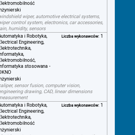
Elektromobilność
inżynierski
windshield wiper, automotive electrical systems,
wiper control system, electronics, car accessories,
rain, humidity, sensors
Automatyka i Robotyka,
1
Liczba wykonawców:
Electrical Engineering,
Elektrotechnika,
Informatyka,
Elektromobilność,
Informatyka stosowana -
OKNO
inżynierski
caliper, sensor fusion, computer vision,
engineering drawing, CAD, linear dimensions
measurement
Automatyka i Robotyka,
1
Liczba wykonawców:
Electrical Engineering,
Elektrotechnika,
Elektromobilność
inżynierski