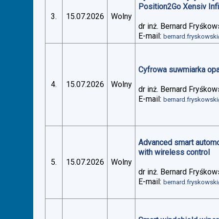
Position2Go Xensiv Inf
3.
15.07.2026
Wolny
dr inż. Bernard Fryśkow
E-mail:
bernard.fryskowsk
Cyfrowa suwmiarka op
4.
15.07.2026
Wolny
dr inż. Bernard Fryśkow
E-mail:
bernard.fryskowsk
Advanced smart automoti
with wireless control
5.
15.07.2026
Wolny
dr inż. Bernard Fryśkow
E-mail:
bernard.fryskowsk