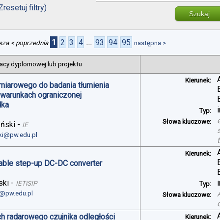
Zresetuj filtry)
Szukaj
1
2
3
4
...
93
94
95
sza
< poprzednia
następna >
acy dyplomowej lub projektu
Kierunek:
miarowego do badania tłumienia
 warunkach ograniczonej
dka
Typ:
Słowa kluczowe:
yński
-
IE
ski@pw.edu.pl
Kierunek:
table step-up DC-DC converter
ski
-
IETiSIP
Typ:
i@pw.edu.pl
Słowa kluczowe:
h radarowego czujnika odległości
Kierunek: