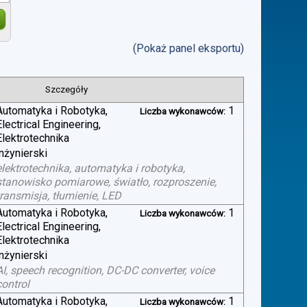
(Pokaż panel eksportu)
Szczegóły
Automatyka i Robotyka,
1
Liczba wykonawców:
Electrical Engineering,
Elektrotechnika
inżynierski
elektrotechnika, automatyka i robotyka,
stanowisko pomiarowe, światło, rozproszenie,
transmisja, tłumienie, LED
Automatyka i Robotyka,
1
Liczba wykonawców:
Electrical Engineering,
Elektrotechnika
inżynierski
AI, speech recognition, DC-DC converter, voice
control
Automatyka i Robotyka,
1
Liczba wykonawców: