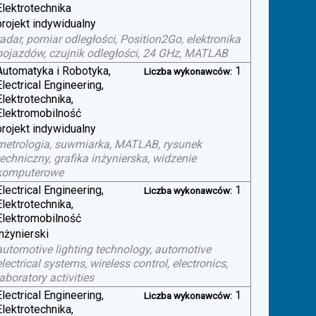
Elektrotechnika
projekt indywidualny
radar, pomiar odległości, Position2Go, elektronika
pojazdów, czujnik odległości, 24 GHz, MATLAB
Automatyka i Robotyka,
1
Liczba wykonawców:
Electrical Engineering,
Elektrotechnika,
Elektromobilność
projekt indywidualny
metrologia, suwmiarka, MATLAB, rysunek
techniczny, grafika inżynierska, widzenie
komputerowe
Electrical Engineering,
1
Liczba wykonawców:
Elektrotechnika,
Elektromobilność
inżynierski
automotive lighting technology, automotive
electrical systems, wireless control, electronics,
laboratory activities
Electrical Engineering,
1
Liczba wykonawców:
Elektrotechnika,