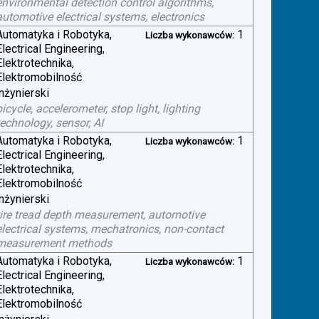
environmental detection control algorithms,
automotive electrical systems, electronics
Automatyka i Robotyka,
1
Liczba wykonawców:
Electrical Engineering,
Elektrotechnika,
Elektromobilność
inżynierski
bicycle, accelerometer, stop light, lighting
technology, sensor, AI
Automatyka i Robotyka,
1
Liczba wykonawców:
Electrical Engineering,
Elektrotechnika,
Elektromobilność
inżynierski
tire tread depth measurement, automotive
electrical systems, mechatronics, non-contact
measurement methods
Automatyka i Robotyka,
1
Liczba wykonawców:
Electrical Engineering,
Elektrotechnika,
Elektromobilność