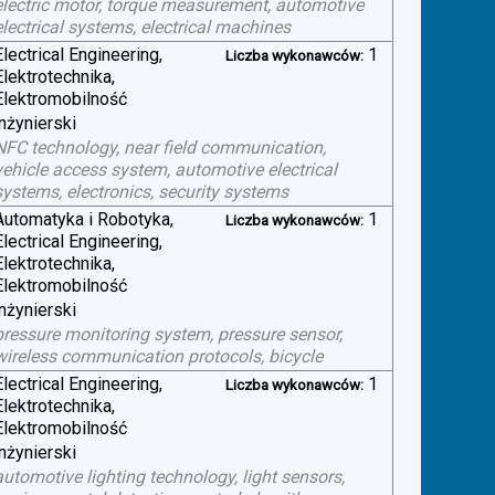
electric motor, torque measurement, automotive
electrical systems, electrical machines
Electrical Engineering,
1
Liczba wykonawców:
Elektrotechnika,
Elektromobilność
inżynierski
NFC technology, near field communication,
vehicle access system, automotive electrical
systems, electronics, security systems
Automatyka i Robotyka,
1
Liczba wykonawców:
Electrical Engineering,
Elektrotechnika,
Elektromobilność
inżynierski
pressure monitoring system, pressure sensor,
wireless communication protocols, bicycle
Electrical Engineering,
1
Liczba wykonawców:
Elektrotechnika,
Elektromobilność
inżynierski
automotive lighting technology, light sensors,