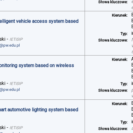
Słowa kluczowe:
Kierunek:
telligent vehicle access system based
Typ:
ski
-
IETiSIP
Słowa kluczowe:
i@pw.edu.pl
Kierunek:
monitoring system based on wireless
ski
-
IETiSIP
Typ:
i@pw.edu.pl
Słowa kluczowe:
Kierunek:
art automotive lighting system based
Typ:
ski
-
IETiSIP
Słowa kluczowe: