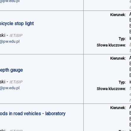
i@pw.edu.pl
Kierunek:
bicycle stop light
ski
-
IETiSIP
Typ:
i@pw.edu.pl
Słowa kluczowe:
Kierunek:
depth gauge
ski
-
IETiSIP
Typ:
i@pw.edu.pl
Słowa kluczowe:
Kierunek:
ds in road vehicles - laboratory