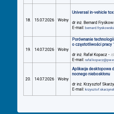
Universal in-vehicle t
18.
15.07.2026
Wolny
dr inż. Bernard Fryśkow
E-mail:
bernard.fryskowsk
Porównanie technologii
o częstotliwości pracy
19.
14.07.2026
Wolny
dr inż. Rafał Kopacz
-
I
E-mail:
rafal.kopacz@pw.e
Aplikacja desktopowa 
nocnego nieboskłonu
20.
14.07.2026
Wolny
dr inż. Krzysztof Skarż
E-mail:
krzysztof.skarzyn