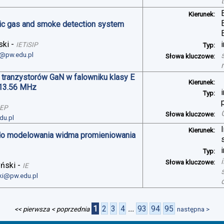
Kierunek:
oxic gas and smoke detection system
ski
-
IETiSIP
Typ:
i@pw.edu.pl
Słowa kluczowe:
 tranzystorów GaN w falowniku klasy E
Kierunek:
 13.56 MHz
Typ:
SEP
Słowa kluczowe:
du.pl
Kierunek:
do modelowania widma promieniowania
Typ:
Słowa kluczowe:
yński
-
IE
ski@pw.edu.pl
1
2
3
4
...
93
94
95
<< pierwsza
< poprzednia
następna >