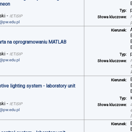
ineon
Typ:
ski
-
IETiSIP
Słowa kluczowe:
i@pw.edu.pl
Kierunek:
arta na oprogramowaniu MATLAB
ski
-
IETiSIP
Typ:
i@pw.edu.pl
Słowa kluczowe:
Kierunek:
ve lighting system - laboratory unit
Typ:
ski
-
IETiSIP
Słowa kluczowe:
i@pw.edu.pl
Kierunek: