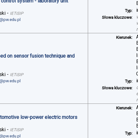
control system - laboratory unit
Typ:
ski
-
IETiSIP
Słowa kluczowe:
i@pw.edu.pl
Kierunek:
sed on sensor fusion technique and
ski
-
IETiSIP
i@pw.edu.pl
Typ:
Słowa kluczowe:
Kierunek:
automotive low-power electric motors
ski
-
IETiSIP
Typ:
i@pw.edu.pl