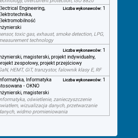
technology, overcurrent protection, ISO 8820
Electrical Engineering,
1
Liczba wykonawców:
Elektrotechnika,
Elektromobilność
inżynierski
sensor, toxic gas, exhaust, smoke detection, LPG,
measurement technology
1
Liczba wykonawców:
inżynierski, magisterski, projekt indywidualny,
projekt zespołowy, projekt przejściowy
GaN, HEMT, GiT, tranzystor, falownik klasy E, RF
Informatyka, Informatyka
1
Liczba wykonawców:
stosowana - OKNO
inżynierski, magisterski
informatyka, oświetlenie, zanieczyszczenie
swiatłem, wizualizacja danych, przetwarzanie
danych, widmo promieniowania