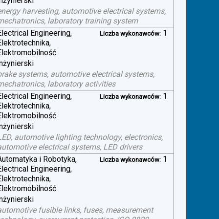
inżynierski
energy harvesting, automotive electrical systems,
mechatronics, laboratory training system
Electrical Engineering,
1
Liczba wykonawców:
Elektrotechnika,
Elektromobilność
inżynierski
brake systems, automotive electrical systems,
mechatronics, laboratory activities
Electrical Engineering,
1
Liczba wykonawców:
Elektrotechnika,
Elektromobilność
inżynierski
LED, automotive lighting technology, electronics,
automotive electrical systems, LED drivers
Automatyka i Robotyka,
1
Liczba wykonawców:
Electrical Engineering,
Elektrotechnika,
Elektromobilność
inżynierski
automotive fusible links, fuses, measurement