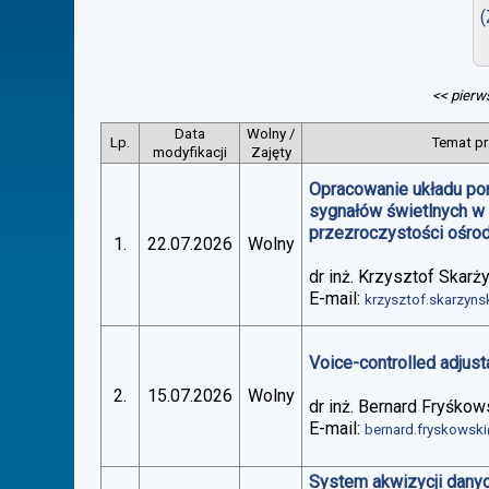
(
<< pierw
Data
Wolny /
Lp.
Temat pr
modyfikacji
Zajęty
Opracowanie układu po
sygnałów świetlnych w
przezroczystości ośro
1.
22.07.2026
Wolny
dr inż. Krzysztof Skarż
E-mail:
krzysztof.skarzyn
Voice-controlled adjus
2.
15.07.2026
Wolny
dr inż. Bernard Fryśkow
E-mail:
bernard.fryskowsk
System akwizycji danyc