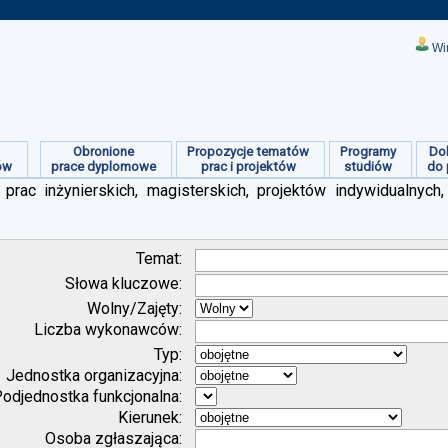
Wi
Obronione
Propozycje tematów
Programy
Do
ów
prace dyplomowe
prac i projektów
studiów
do 
prac inżynierskich, magisterskich, projektów indywidualnych,
Temat:
Słowa kluczowe:
Wolny/Zajęty:
Liczba wykonawców:
Typ:
Jednostka organizacyjna:
odjednostka funkcjonalna:
Kierunek:
Osoba zgłaszająca: