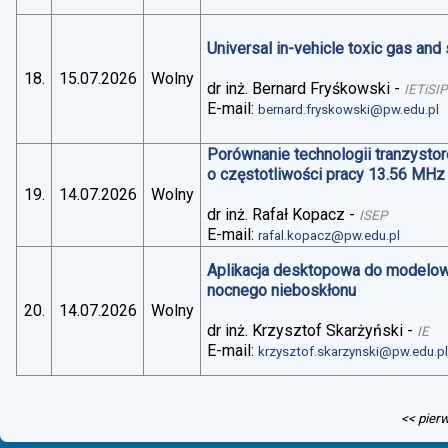
Universal in-vehicle toxic gas an
18.
15.07.2026
Wolny
dr inż. Bernard Fryśkowski
-
IETiSIP
E-mail:
bernard.fryskowski@pw.edu.pl
Porównanie technologii tranzysto
o częstotliwości pracy 13.56 MHz
19.
14.07.2026
Wolny
dr inż. Rafał Kopacz
-
ISEP
E-mail:
rafal.kopacz@pw.edu.pl
Aplikacja desktopowa do modelo
nocnego nieboskłonu
20.
14.07.2026
Wolny
dr inż. Krzysztof Skarżyński
-
IE
E-mail:
krzysztof.skarzynski@pw.edu.p
<< pier