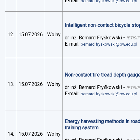
E-mail:
bernard.fryskowski@pw.edu.pl
Intelligent non-contact bicycle stop
12.
15.07.2026
Wolny
dr inż. Bernard Fryśkowski
-
IETiSIP
E-mail:
bernard.fryskowski@pw.edu.pl
Non-contact tire tread depth gaug
13.
15.07.2026
Wolny
dr inż. Bernard Fryśkowski
-
IETiSIP
E-mail:
bernard.fryskowski@pw.edu.pl
Energy harvesting methods in road 
training system
14.
15.07.2026
Wolny