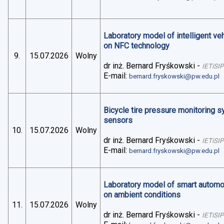
Laboratory model of intelligent v
on NFC technology
9.
15.07.2026
Wolny
dr inż. Bernard Fryśkowski
-
IETiSIP
E-mail:
bernard.fryskowski@pw.edu.pl
Bicycle tire pressure monitoring 
sensors
10.
15.07.2026
Wolny
dr inż. Bernard Fryśkowski
-
IETiSIP
E-mail:
bernard.fryskowski@pw.edu.pl
Laboratory model of smart automo
on ambient conditions
11.
15.07.2026
Wolny
dr inż. Bernard Fryśkowski
-
IETiSIP