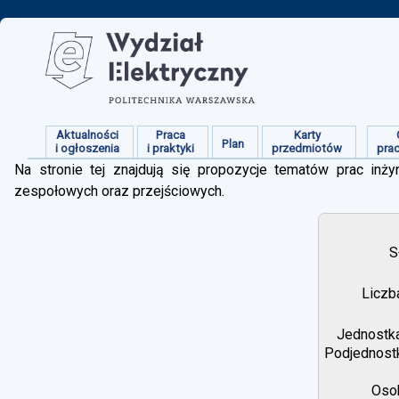
Aktualności
Praca
Karty
Plan
i ogłoszenia
i praktyki
przedmiotów
pra
Na stronie tej znajdują się propozycje tematów prac inżyn
zespołowych oraz przejściowych.
S
Liczb
Jednostka
Podjednostk
Osob