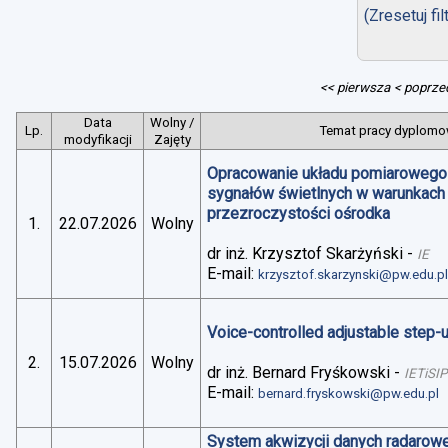
(Zresetuj fil
<< pierwsza
< poprze
Data
Wolny /
Lp.
Temat pracy dyplomow
modyfikacji
Zajęty
Opracowanie układu pomiarowego 
sygnałów świetlnych w warunkach
przezroczystości ośrodka
1.
22.07.2026
Wolny
dr inż. Krzysztof Skarżyński
-
IE
E-mail:
krzysztof.skarzynski@pw.edu.p
Voice-controlled adjustable step
2.
15.07.2026
Wolny
dr inż. Bernard Fryśkowski
-
IETiSIP
E-mail:
bernard.fryskowski@pw.edu.pl
System akwizycji danych radarowe