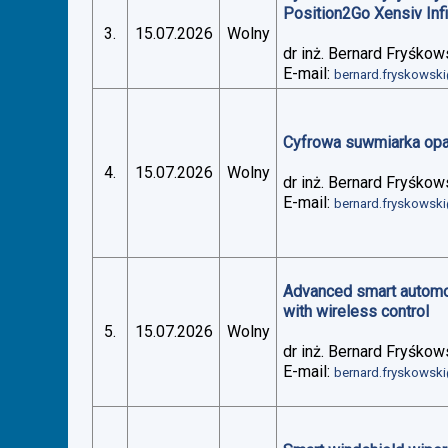
Position2Go Xensiv Inf
3.
15.07.2026
Wolny
dr inż. Bernard Fryśkow
E-mail:
bernard.fryskowsk
Cyfrowa suwmiarka op
4.
15.07.2026
Wolny
dr inż. Bernard Fryśkow
E-mail:
bernard.fryskowsk
Advanced smart automoti
with wireless control
5.
15.07.2026
Wolny
dr inż. Bernard Fryśkow
E-mail:
bernard.fryskowsk