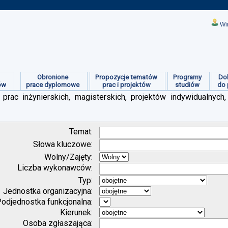
Wi
Obronione
Propozycje tematów
Programy
Do
ów
prace dyplomowe
prac i projektów
studiów
do 
prac inżynierskich, magisterskich, projektów indywidualnych,
Temat:
Słowa kluczowe:
Wolny/Zajęty:
Liczba wykonawców:
Typ:
Jednostka organizacyjna:
odjednostka funkcjonalna:
Kierunek:
Osoba zgłaszająca: