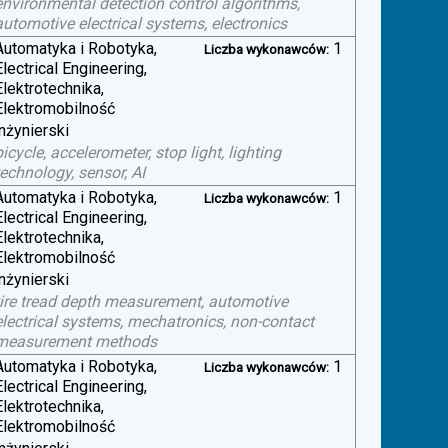
environmental detection control algorithms,
automotive electrical systems, electronics
Automatyka i Robotyka,
1
Liczba wykonawców:
Electrical Engineering,
Elektrotechnika,
Elektromobilność
inżynierski
bicycle, accelerometer, stop light, lighting
technology, sensor, AI
Automatyka i Robotyka,
1
Liczba wykonawców:
Electrical Engineering,
Elektrotechnika,
Elektromobilność
inżynierski
tire tread depth measurement, automotive
electrical systems, mechatronics, non-contact
measurement methods
Automatyka i Robotyka,
1
Liczba wykonawców:
Electrical Engineering,
Elektrotechnika,
Elektromobilność