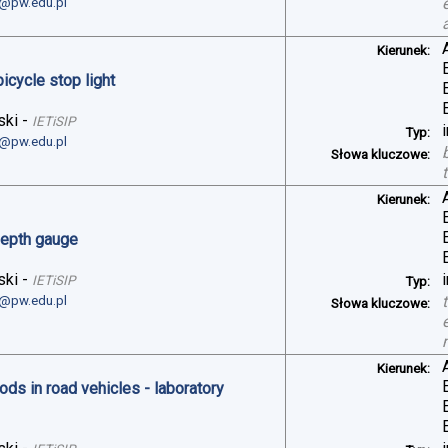
i@pw.edu.pl
Kierunek:
bicycle stop light
ski
-
IETiSIP
Typ:
i@pw.edu.pl
Słowa kluczowe:
Kierunek:
depth gauge
ski
-
IETiSIP
Typ:
i@pw.edu.pl
Słowa kluczowe:
Kierunek:
ds in road vehicles - laboratory