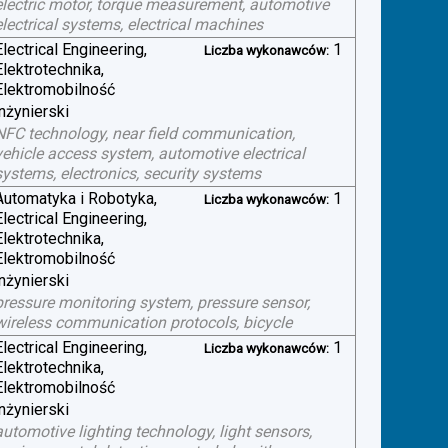
electric motor, torque measurement, automotive
electrical systems, electrical machines
Electrical Engineering,
1
Liczba wykonawców:
Elektrotechnika,
Elektromobilność
inżynierski
NFC technology, near field communication,
vehicle access system, automotive electrical
systems, electronics, security systems
Automatyka i Robotyka,
1
Liczba wykonawców:
Electrical Engineering,
Elektrotechnika,
Elektromobilność
inżynierski
pressure monitoring system, pressure sensor,
wireless communication protocols, bicycle
Electrical Engineering,
1
Liczba wykonawców:
Elektrotechnika,
Elektromobilność
inżynierski
automotive lighting technology, light sensors,