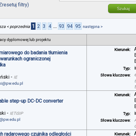
Zresetuj filtry)
Szukaj
1
2
3
4
...
93
94
95
sza
< poprzednia
następna >
acy dyplomowej lub projektu
Kierunek:
miarowego do badania tłumienia
 warunkach ograniczonej
dka
Typ:
Słowa kluczowe:
yński
-
IE
ski@pw.edu.pl
Kierunek:
table step-up DC-DC converter
ski
-
IETiSIP
Typ:
i@pw.edu.pl
Słowa kluczowe:
h radarowego czujnika odległości
Kierunek: