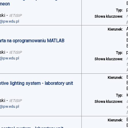
ineon
Typ:
ski
-
IETiSIP
Słowa kluczowe:
i@pw.edu.pl
Kierunek:
arta na oprogramowaniu MATLAB
ski
-
IETiSIP
Typ:
i@pw.edu.pl
Słowa kluczowe:
Kierunek:
ve lighting system - laboratory unit
Typ:
ski
-
IETiSIP
Słowa kluczowe:
i@pw.edu.pl
Kierunek: