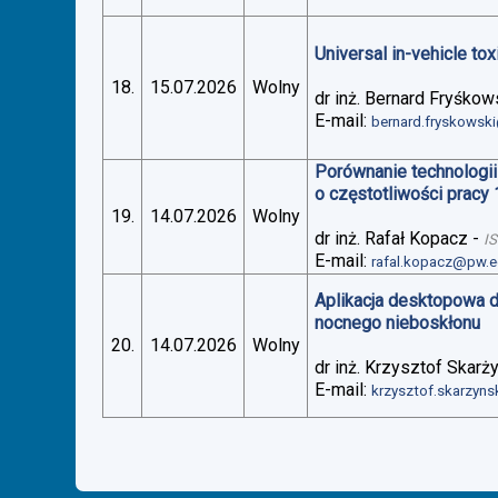
Universal in-vehicle t
18.
15.07.2026
Wolny
dr inż. Bernard Fryśkow
E-mail:
bernard.fryskowsk
Porównanie technologii
o częstotliwości pracy
19.
14.07.2026
Wolny
dr inż. Rafał Kopacz
-
I
E-mail:
rafal.kopacz@pw.e
Aplikacja desktopowa 
nocnego nieboskłonu
20.
14.07.2026
Wolny
dr inż. Krzysztof Skarż
E-mail:
krzysztof.skarzyn