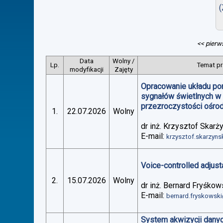
(
<< pierw
Data
Wolny /
Lp.
Temat pr
modyfikacji
Zajęty
Opracowanie układu po
sygnałów świetlnych w
przezroczystości ośro
1.
22.07.2026
Wolny
dr inż. Krzysztof Skarż
E-mail:
krzysztof.skarzyn
Voice-controlled adjus
2.
15.07.2026
Wolny
dr inż. Bernard Fryśkow
E-mail:
bernard.fryskowsk
System akwizycji danyc