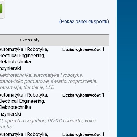
(Pokaż panel eksportu)
Szczegóły
Automatyka i Robotyka,
1
Liczba wykonawców:
Electrical Engineering,
Elektrotechnika
inżynierski
elektrotechnika, automatyka i robotyka,
stanowisko pomiarowe, światło, rozproszenie,
transmisja, tłumienie, LED
Automatyka i Robotyka,
1
Liczba wykonawców:
Electrical Engineering,
Elektrotechnika
inżynierski
AI, speech recognition, DC-DC converter, voice
control
Automatyka i Robotyka,
1
Liczba wykonawców: