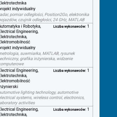
Elektrotechnika
projekt indywidualny
radar, pomiar odległości, Position2Go, elektronika
pojazdów, czujnik odległości, 24 GHz, MATLAB
Automatyka i Robotyka,
1
Liczba wykonawców:
Electrical Engineering,
Elektrotechnika,
Elektromobilność
projekt indywidualny
metrologia, suwmiarka, MATLAB, rysunek
techniczny, grafika inżynierska, widzenie
komputerowe
Electrical Engineering,
1
Liczba wykonawców:
Elektrotechnika,
Elektromobilność
inżynierski
automotive lighting technology, automotive
electrical systems, wireless control, electronics,
laboratory activities
Electrical Engineering,
1
Liczba wykonawców:
Elektrotechnika,