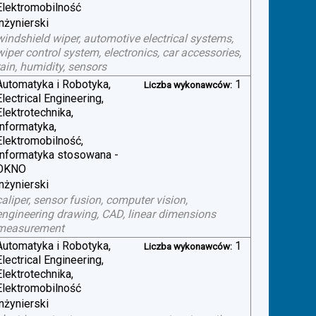
Elektromobilność
inżynierski
windshield wiper, automotive electrical systems,
wiper control system, electronics, car accessories,
rain, humidity, sensors
Automatyka i Robotyka,
1
Liczba wykonawców:
Electrical Engineering,
Elektrotechnika,
Informatyka,
Elektromobilność,
Informatyka stosowana -
OKNO
inżynierski
caliper, sensor fusion, computer vision,
engineering drawing, CAD, linear dimensions
measurement
Automatyka i Robotyka,
1
Liczba wykonawców:
Electrical Engineering,
Elektrotechnika,
Elektromobilność
inżynierski