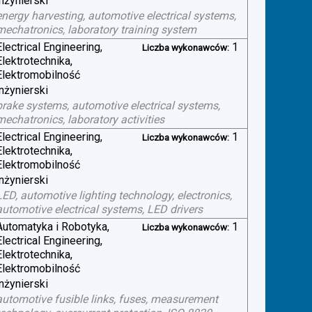
inżynierski
energy harvesting, automotive electrical systems,
mechatronics, laboratory training system
Electrical Engineering,
1
Liczba wykonawców:
Elektrotechnika,
Elektromobilność
inżynierski
brake systems, automotive electrical systems,
mechatronics, laboratory activities
Electrical Engineering,
1
Liczba wykonawców:
Elektrotechnika,
Elektromobilność
inżynierski
LED, automotive lighting technology, electronics,
automotive electrical systems, LED drivers
Automatyka i Robotyka,
1
Liczba wykonawców:
Electrical Engineering,
Elektrotechnika,
Elektromobilność
inżynierski
automotive fusible links, fuses, measurement