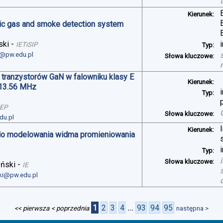
Kierunek:
oxic gas and smoke detection system
ski
-
IETiSIP
Typ:
i@pw.edu.pl
Słowa kluczowe:
 tranzystorów GaN w falowniku klasy E
Kierunek:
 13.56 MHz
Typ:
SEP
Słowa kluczowe:
du.pl
Kierunek:
do modelowania widma promieniowania
Typ:
Słowa kluczowe:
yński
-
IE
ski@pw.edu.pl
1
2
3
4
...
93
94
95
<< pierwsza
< poprzednia
następna >