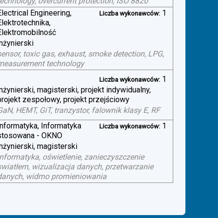
technology, overcurrent protection, ISO 8820
Electrical Engineering,
1
Liczba wykonawców:
Elektrotechnika,
Elektromobilność
inżynierski
sensor, toxic gas, exhaust, smoke detection, LPG,
measurement technology
1
Liczba wykonawców:
inżynierski, magisterski, projekt indywidualny,
projekt zespołowy, projekt przejściowy
GaN, HEMT, GiT, tranzystor, falownik klasy E, RF
Informatyka, Informatyka
1
Liczba wykonawców:
stosowana - OKNO
inżynierski, magisterski
informatyka, oświetlenie, zanieczyszczenie
swiatłem, wizualizacja danych, przetwarzanie
danych, widmo promieniowania