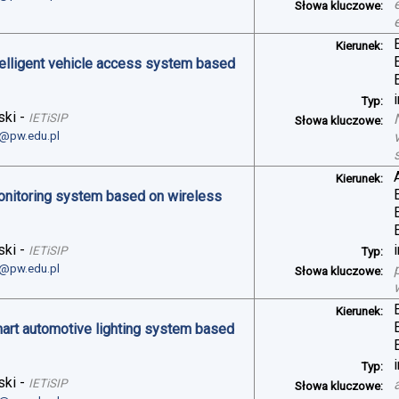
Słowa kluczowe:
Kierunek:
telligent vehicle access system based
Typ:
ski
-
IETiSIP
Słowa kluczowe:
i@pw.edu.pl
Kierunek:
monitoring system based on wireless
ski
-
IETiSIP
Typ:
i@pw.edu.pl
Słowa kluczowe:
Kierunek:
art automotive lighting system based
Typ:
ski
-
IETiSIP
Słowa kluczowe: