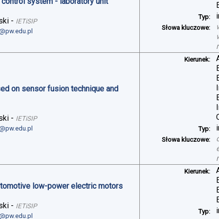
control system - laboratory unit
Typ:
ski
-
IETiSIP
Słowa kluczowe:
i@pw.edu.pl
Kierunek:
sed on sensor fusion technique and
ski
-
IETiSIP
i@pw.edu.pl
Typ:
Słowa kluczowe:
Kierunek:
automotive low-power electric motors
ski
-
IETiSIP
Typ:
i@pw.edu.pl