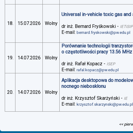
Universal in-vehicle toxic gas an
18.
15.07.2026
Wolny
dr inż. Bernard Fryśkowski
-
IETiSIP
E-mail:
bernard.fryskowski@pw.edu.pl
Porównanie technologii tranzysto
o częstotliwości pracy 13.56 MHz
19.
14.07.2026
Wolny
dr inż. Rafał Kopacz
-
ISEP
E-mail:
rafal.kopacz@pw.edu.pl
Aplikacja desktopowa do modelo
nocnego nieboskłonu
20.
14.07.2026
Wolny
dr inż. Krzysztof Skarżyński
-
IE
E-mail:
krzysztof.skarzynski@pw.edu.p
<< pier