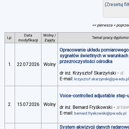
(Zresetuj fil
<< pierwsza
< poprze
Data
Wolny /
Lp.
Temat pracy dyplomow
modyfikacji
Zajęty
Opracowanie układu pomiarowego 
sygnałów świetlnych w warunkach
przezroczystości ośrodka
1.
22.07.2026
Wolny
dr inż. Krzysztof Skarżyński
-
IE
E-mail:
krzysztof.skarzynski@pw.edu.p
Voice-controlled adjustable step
2.
15.07.2026
Wolny
dr inż. Bernard Fryśkowski
-
IETiSIP
E-mail:
bernard.fryskowski@pw.edu.pl
System akwizycji danych radarowe