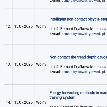
E-mail:
bernard.fryskowski@pw.edu.pl
Intelligent non-contact bicycle stop
12.
15.07.2026
Wolny
dr inż. Bernard Fryśkowski
-
IETiSIP
E-mail:
bernard.fryskowski@pw.edu.pl
Non-contact tire tread depth gaug
13.
15.07.2026
Wolny
dr inż. Bernard Fryśkowski
-
IETiSIP
E-mail:
bernard.fryskowski@pw.edu.pl
Energy harvesting methods in road 
training system
14.
15.07.2026
Wolny