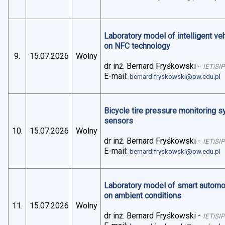
Laboratory model of intelligent v
on NFC technology
9.
15.07.2026
Wolny
dr inż. Bernard Fryśkowski
-
IETiSIP
E-mail:
bernard.fryskowski@pw.edu.pl
Bicycle tire pressure monitoring 
sensors
10.
15.07.2026
Wolny
dr inż. Bernard Fryśkowski
-
IETiSIP
E-mail:
bernard.fryskowski@pw.edu.pl
Laboratory model of smart automo
on ambient conditions
11.
15.07.2026
Wolny
dr inż. Bernard Fryśkowski
-
IETiSIP