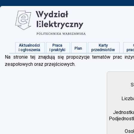
Aktualności
Praca
Karty
Plan
i ogłoszenia
i praktyki
przedmiotów
pra
Na stronie tej znajdują się propozycje tematów prac inżyn
zespołowych oraz przejściowych.
S
Liczb
Jednostka
Podjednostk
Osob