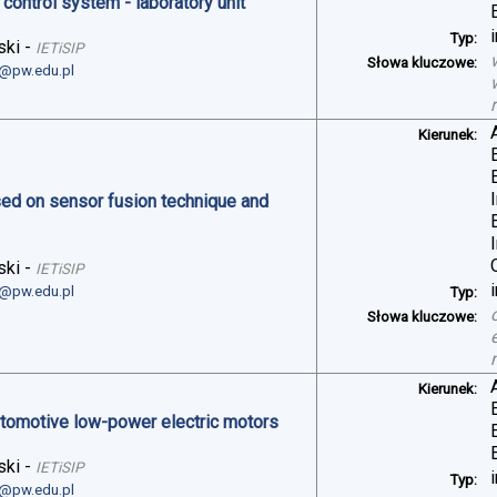
control system - laboratory unit
Typ:
ski
-
IETiSIP
Słowa kluczowe:
i@pw.edu.pl
Kierunek:
sed on sensor fusion technique and
ski
-
IETiSIP
i@pw.edu.pl
Typ:
Słowa kluczowe:
Kierunek:
automotive low-power electric motors
ski
-
IETiSIP
Typ:
i@pw.edu.pl