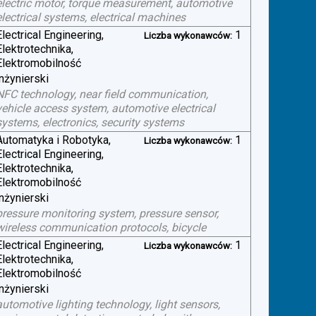
electric motor, torque measurement, automotive
electrical systems, electrical machines
Electrical Engineering,
1
Liczba wykonawców:
Elektrotechnika,
Elektromobilność
inżynierski
NFC technology, near field communication,
vehicle access system, automotive electrical
systems, electronics, security systems
Automatyka i Robotyka,
1
Liczba wykonawców:
Electrical Engineering,
Elektrotechnika,
Elektromobilność
inżynierski
pressure monitoring system, pressure sensor,
wireless communication protocols, bicycle
Electrical Engineering,
1
Liczba wykonawców:
Elektrotechnika,
Elektromobilność
inżynierski
automotive lighting technology, light sensors,