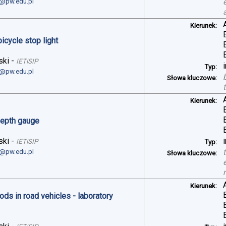
i@pw.edu.pl
Kierunek:
bicycle stop light
ski
-
IETiSIP
Typ:
i@pw.edu.pl
Słowa kluczowe:
Kierunek:
depth gauge
ski
-
IETiSIP
Typ:
i@pw.edu.pl
Słowa kluczowe:
Kierunek:
ds in road vehicles - laboratory