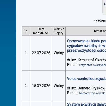
(
<< pierw
Data
Wolny /
Lp.
Temat pr
modyfikacji
Zajęty
Opracowanie układu po
sygnałów świetlnych w
przezroczystości ośro
1.
22.07.2026
Wolny
dr inż. Krzysztof Skarż
E-mail:
krzysztof.skarzyn
Voice-controlled adjus
2.
15.07.2026
Wolny
dr inż. Bernard Fryśkow
E-mail:
bernard.fryskowsk
System akwizycji danyc