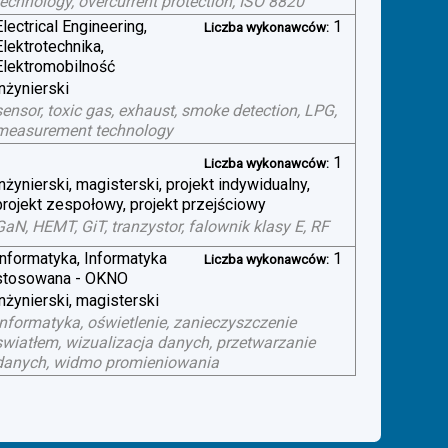
technology, overcurrent protection, ISO 8820
Electrical Engineering,
1
Liczba wykonawców:
Elektrotechnika,
Elektromobilność
inżynierski
sensor, toxic gas, exhaust, smoke detection, LPG,
measurement technology
1
Liczba wykonawców:
inżynierski, magisterski, projekt indywidualny,
projekt zespołowy, projekt przejściowy
GaN, HEMT, GiT, tranzystor, falownik klasy E, RF
Informatyka, Informatyka
1
Liczba wykonawców:
stosowana - OKNO
inżynierski, magisterski
informatyka, oświetlenie, zanieczyszczenie
swiatłem, wizualizacja danych, przetwarzanie
danych, widmo promieniowania