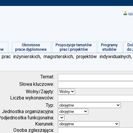
Wi
Obronione
Propozycje tematów
Programy
Do
ów
prace dyplomowe
prac i projektów
studiów
do 
prac inżynierskich, magisterskich, projektów indywidualnych,
Temat:
Słowa kluczowe:
Wolny/Zajęty:
Liczba wykonawców:
Typ:
Jednostka organizacyjna:
odjednostka funkcjonalna:
Kierunek:
Osoba zgłaszająca: