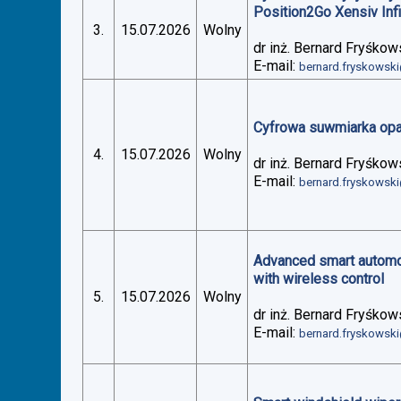
Position2Go Xensiv Inf
3.
15.07.2026
Wolny
dr inż. Bernard Fryśkow
E-mail:
bernard.fryskowsk
Cyfrowa suwmiarka op
4.
15.07.2026
Wolny
dr inż. Bernard Fryśkow
E-mail:
bernard.fryskowsk
Advanced smart automoti
with wireless control
5.
15.07.2026
Wolny
dr inż. Bernard Fryśkow
E-mail:
bernard.fryskowsk