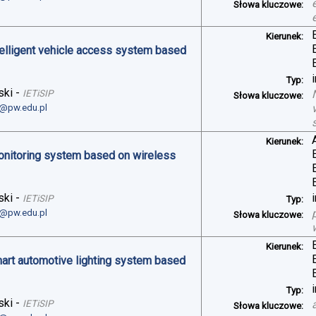
Słowa kluczowe:
Kierunek:
telligent vehicle access system based
Typ:
ski
-
IETiSIP
Słowa kluczowe:
i@pw.edu.pl
Kierunek:
monitoring system based on wireless
ski
-
IETiSIP
Typ:
i@pw.edu.pl
Słowa kluczowe:
Kierunek:
art automotive lighting system based
Typ:
ski
-
IETiSIP
Słowa kluczowe: