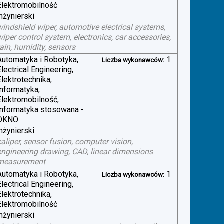
Elektromobilność
inżynierski
windshield wiper, automotive electrical systems,
wiper control system, electronics, car accessories,
rain, humidity, sensors
Automatyka i Robotyka,
1
Liczba wykonawców:
Electrical Engineering,
Elektrotechnika,
Informatyka,
Elektromobilność,
Informatyka stosowana -
OKNO
inżynierski
caliper, sensor fusion, computer vision,
engineering drawing, CAD, linear dimensions
measurement
Automatyka i Robotyka,
1
Liczba wykonawców:
Electrical Engineering,
Elektrotechnika,
Elektromobilność
inżynierski