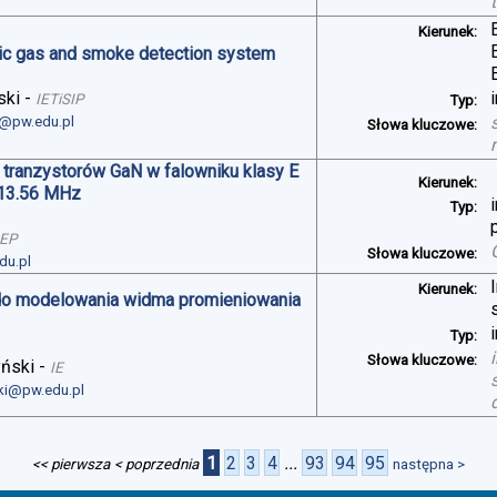
Kierunek:
oxic gas and smoke detection system
ski
-
IETiSIP
Typ:
i@pw.edu.pl
Słowa kluczowe:
 tranzystorów GaN w falowniku klasy E
Kierunek:
 13.56 MHz
Typ:
SEP
Słowa kluczowe:
du.pl
Kierunek:
do modelowania widma promieniowania
Typ:
Słowa kluczowe:
yński
-
IE
ski@pw.edu.pl
1
2
3
4
...
93
94
95
<< pierwsza
< poprzednia
następna >