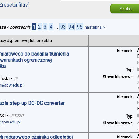
Zresetuj filtry)
Szukaj
1
2
3
4
...
93
94
95
sza
< poprzednia
następna >
acy dyplomowej lub projektu
Kierunek:
miarowego do badania tłumienia
 warunkach ograniczonej
dka
Typ:
Słowa kluczowe:
yński
-
IE
ski@pw.edu.pl
Kierunek:
table step-up DC-DC converter
ski
-
IETiSIP
Typ:
i@pw.edu.pl
Słowa kluczowe:
h radarowego czujnika odległości
Kierunek: