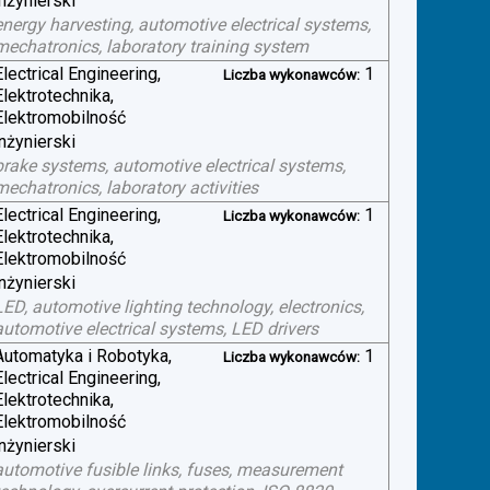
inżynierski
energy harvesting, automotive electrical systems,
mechatronics, laboratory training system
Electrical Engineering,
1
Liczba wykonawców:
Elektrotechnika,
Elektromobilność
inżynierski
brake systems, automotive electrical systems,
mechatronics, laboratory activities
Electrical Engineering,
1
Liczba wykonawców:
Elektrotechnika,
Elektromobilność
inżynierski
LED, automotive lighting technology, electronics,
automotive electrical systems, LED drivers
Automatyka i Robotyka,
1
Liczba wykonawców:
Electrical Engineering,
Elektrotechnika,
Elektromobilność
inżynierski
automotive fusible links, fuses, measurement