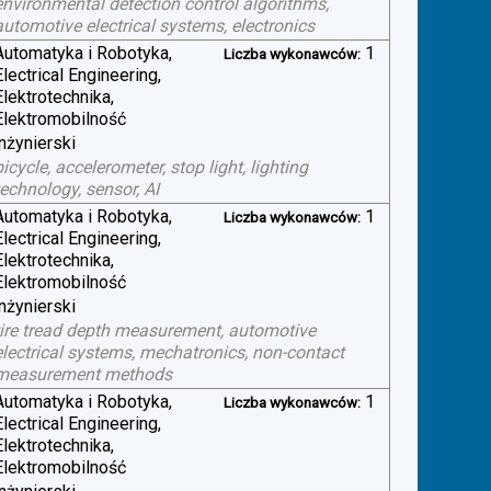
environmental detection control algorithms,
automotive electrical systems, electronics
Automatyka i Robotyka,
1
Liczba wykonawców:
Electrical Engineering,
Elektrotechnika,
Elektromobilność
inżynierski
bicycle, accelerometer, stop light, lighting
technology, sensor, AI
Automatyka i Robotyka,
1
Liczba wykonawców:
Electrical Engineering,
Elektrotechnika,
Elektromobilność
inżynierski
tire tread depth measurement, automotive
electrical systems, mechatronics, non-contact
measurement methods
Automatyka i Robotyka,
1
Liczba wykonawców:
Electrical Engineering,
Elektrotechnika,
Elektromobilność