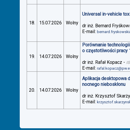
Universal in-vehicle t
18.
15.07.2026
Wolny
dr inż. Bernard Fryśkow
E-mail:
bernard.fryskowsk
Porównanie technologii
o częstotliwości pracy
19.
14.07.2026
Wolny
dr inż. Rafał Kopacz
-
I
E-mail:
rafal.kopacz@pw.e
Aplikacja desktopowa 
nocnego nieboskłonu
20.
14.07.2026
Wolny
dr inż. Krzysztof Skarż
E-mail:
krzysztof.skarzyn