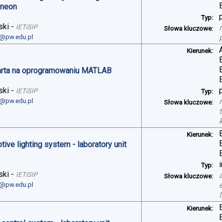
ineon
Typ:
ski
-
IETiSIP
Słowa kluczowe:
i@pw.edu.pl
Kierunek:
arta na oprogramowaniu MATLAB
ski
-
IETiSIP
Typ:
i@pw.edu.pl
Słowa kluczowe:
Kierunek:
ve lighting system - laboratory unit
Typ:
ski
-
IETiSIP
Słowa kluczowe:
i@pw.edu.pl
Kierunek: