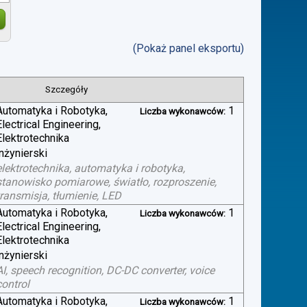
(Pokaż panel eksportu)
Szczegóły
Automatyka i Robotyka,
1
Liczba wykonawców:
Electrical Engineering,
Elektrotechnika
inżynierski
elektrotechnika, automatyka i robotyka,
stanowisko pomiarowe, światło, rozproszenie,
transmisja, tłumienie, LED
Automatyka i Robotyka,
1
Liczba wykonawców:
Electrical Engineering,
Elektrotechnika
inżynierski
AI, speech recognition, DC-DC converter, voice
control
Automatyka i Robotyka,
1
Liczba wykonawców: