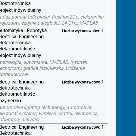
Elektrotechnika
projekt indywidualny
radar, pomiar odległości, Position2Go, elektronika
pojazdów, czujnik odległości, 24 GHz, MATLAB
Automatyka i Robotyka,
1
Liczba wykonawców:
Electrical Engineering,
Elektrotechnika,
Elektromobilność
projekt indywidualny
metrologia, suwmiarka, MATLAB, rysunek
techniczny, grafika inżynierska, widzenie
komputerowe
Electrical Engineering,
1
Liczba wykonawców:
Elektrotechnika,
Elektromobilność
inżynierski
automotive lighting technology, automotive
electrical systems, wireless control, electronics,
laboratory activities
Electrical Engineering,
1
Liczba wykonawców:
Elektrotechnika,