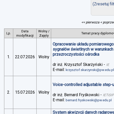
(Zresetuj fil
<< pierwsza
< poprze
Data
Wolny /
Lp.
Temat pracy dyplomow
modyfikacji
Zajęty
Opracowanie układu pomiarowego 
sygnałów świetlnych w warunkach
przezroczystości ośrodka
1.
22.07.2026
Wolny
dr inż. Krzysztof Skarżyński
-
IE
E-mail:
krzysztof.skarzynski@pw.edu.p
Voice-controlled adjustable step
2.
15.07.2026
Wolny
dr inż. Bernard Fryśkowski
-
IETiSIP
E-mail:
bernard.fryskowski@pw.edu.pl
System akwizycji danych radarowe