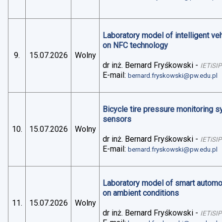
Laboratory model of intelligent v
on NFC technology
9.
15.07.2026
Wolny
dr inż. Bernard Fryśkowski
-
IETiSIP
E-mail:
bernard.fryskowski@pw.edu.pl
Bicycle tire pressure monitoring 
sensors
10.
15.07.2026
Wolny
dr inż. Bernard Fryśkowski
-
IETiSIP
E-mail:
bernard.fryskowski@pw.edu.pl
Laboratory model of smart automo
on ambient conditions
11.
15.07.2026
Wolny
dr inż. Bernard Fryśkowski
-
IETiSIP