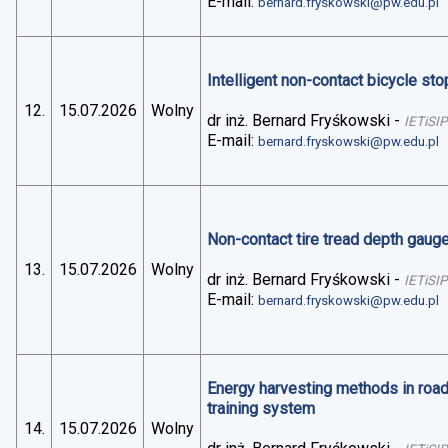
E-mail:
bernard.fryskowski@pw.edu.pl
Intelligent non-contact bicycle stop
12.
15.07.2026
Wolny
dr inż. Bernard Fryśkowski
-
IETiSIP
E-mail:
bernard.fryskowski@pw.edu.pl
Non-contact tire tread depth gaug
13.
15.07.2026
Wolny
dr inż. Bernard Fryśkowski
-
IETiSIP
E-mail:
bernard.fryskowski@pw.edu.pl
Energy harvesting methods in road 
training system
14.
15.07.2026
Wolny