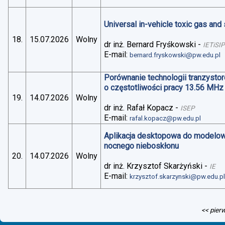
Universal in-vehicle toxic gas an
18.
15.07.2026
Wolny
dr inż. Bernard Fryśkowski
-
IETiSIP
E-mail:
bernard.fryskowski@pw.edu.pl
Porównanie technologii tranzysto
o częstotliwości pracy 13.56 MHz
19.
14.07.2026
Wolny
dr inż. Rafał Kopacz
-
ISEP
E-mail:
rafal.kopacz@pw.edu.pl
Aplikacja desktopowa do modelo
nocnego nieboskłonu
20.
14.07.2026
Wolny
dr inż. Krzysztof Skarżyński
-
IE
E-mail:
krzysztof.skarzynski@pw.edu.p
<< pier