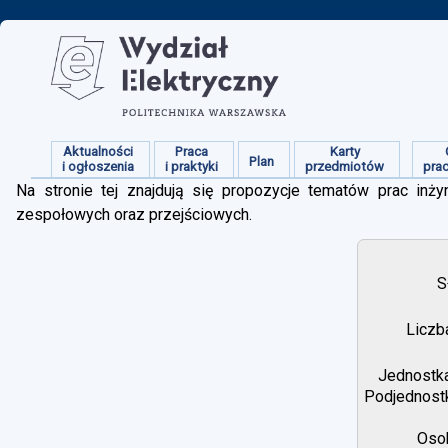
Aktualności
Praca
Karty
Plan
i ogłoszenia
i praktyki
przedmiotów
pra
Na stronie tej znajdują się propozycje tematów prac inżyn
zespołowych oraz przejściowych.
S
Liczb
Jednostka
Podjednostk
Osob