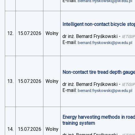
E-mail:
bernard.fryskowski@pw.edu.pl
Intelligent non-contact bicycle stop
12.
15.07.2026
Wolny
dr inż. Bernard Fryśkowski
-
IETiSIP
E-mail:
bernard.fryskowski@pw.edu.pl
Non-contact tire tread depth gaug
13.
15.07.2026
Wolny
dr inż. Bernard Fryśkowski
-
IETiSIP
E-mail:
bernard.fryskowski@pw.edu.pl
Energy harvesting methods in road 
training system
14.
15.07.2026
Wolny