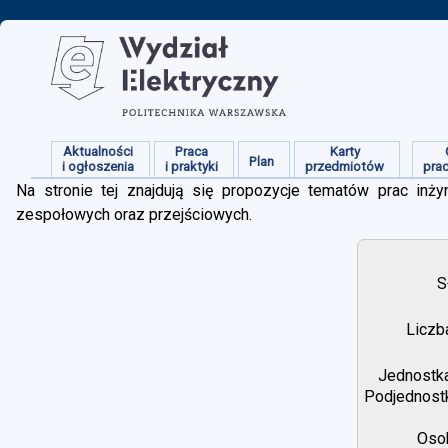
Aktualności
Praca
Karty
Plan
i ogłoszenia
i praktyki
przedmiotów
pra
Na stronie tej znajdują się propozycje tematów prac inżyn
zespołowych oraz przejściowych.
S
Liczb
Jednostka
Podjednostk
Osob