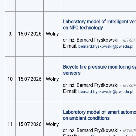
Laboratory model of intelligent v
on NFC technology
9.
15.07.2026
Wolny
dr inż. Bernard Fryśkowski
-
IETiSIP
E-mail:
bernard.fryskowski@pw.edu.pl
Bicycle tire pressure monitoring 
sensors
10.
15.07.2026
Wolny
dr inż. Bernard Fryśkowski
-
IETiSIP
E-mail:
bernard.fryskowski@pw.edu.pl
Laboratory model of smart automo
on ambient conditions
11.
15.07.2026
Wolny
dr inż. Bernard Fryśkowski
-
IETiSIP