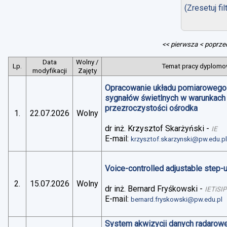
(Zresetuj fil
<< pierwsza
< poprze
Data
Wolny /
Lp.
Temat pracy dyplomow
modyfikacji
Zajęty
Opracowanie układu pomiarowego 
sygnałów świetlnych w warunkach
przezroczystości ośrodka
1.
22.07.2026
Wolny
dr inż. Krzysztof Skarżyński
-
IE
E-mail:
krzysztof.skarzynski@pw.edu.p
Voice-controlled adjustable step
2.
15.07.2026
Wolny
dr inż. Bernard Fryśkowski
-
IETiSIP
E-mail:
bernard.fryskowski@pw.edu.pl
System akwizycji danych radarowe