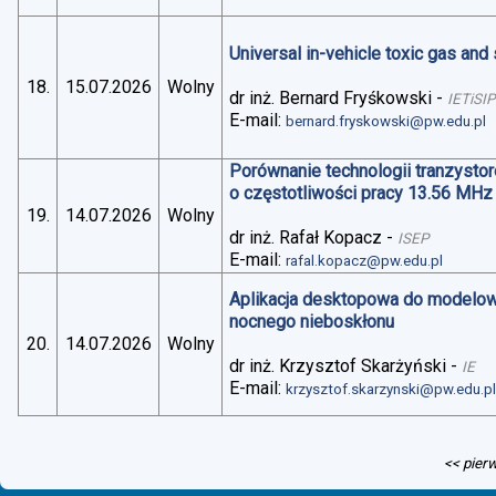
Universal in-vehicle toxic gas an
18.
15.07.2026
Wolny
dr inż. Bernard Fryśkowski
-
IETiSIP
E-mail:
bernard.fryskowski@pw.edu.pl
Porównanie technologii tranzysto
o częstotliwości pracy 13.56 MHz
19.
14.07.2026
Wolny
dr inż. Rafał Kopacz
-
ISEP
E-mail:
rafal.kopacz@pw.edu.pl
Aplikacja desktopowa do modelo
nocnego nieboskłonu
20.
14.07.2026
Wolny
dr inż. Krzysztof Skarżyński
-
IE
E-mail:
krzysztof.skarzynski@pw.edu.p
<< pier