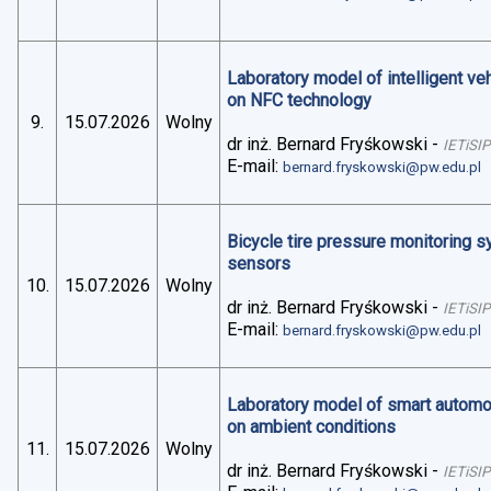
Laboratory model of intelligent v
on NFC technology
9.
15.07.2026
Wolny
dr inż. Bernard Fryśkowski
-
IETiSIP
E-mail:
bernard.fryskowski@pw.edu.pl
Bicycle tire pressure monitoring 
sensors
10.
15.07.2026
Wolny
dr inż. Bernard Fryśkowski
-
IETiSIP
E-mail:
bernard.fryskowski@pw.edu.pl
Laboratory model of smart automo
on ambient conditions
11.
15.07.2026
Wolny
dr inż. Bernard Fryśkowski
-
IETiSIP