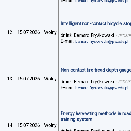
E-mail:
bernard.fryskowski@pw.edu.pl
Intelligent non-contact bicycle stop
12.
15.07.2026
Wolny
dr inż. Bernard Fryśkowski
-
IETiSIP
E-mail:
bernard.fryskowski@pw.edu.pl
Non-contact tire tread depth gaug
13.
15.07.2026
Wolny
dr inż. Bernard Fryśkowski
-
IETiSIP
E-mail:
bernard.fryskowski@pw.edu.pl
Energy harvesting methods in road 
training system
14.
15.07.2026
Wolny