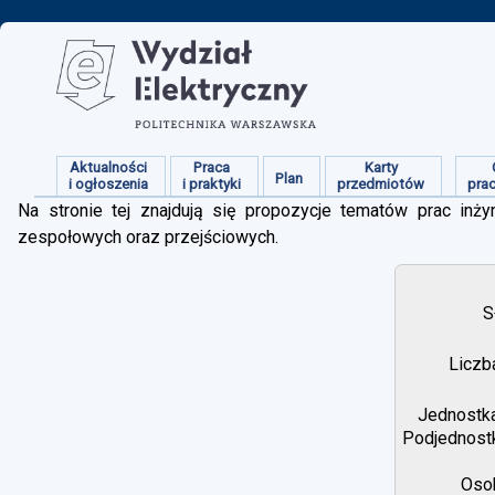
Aktualności
Praca
Karty
Plan
i ogłoszenia
i praktyki
przedmiotów
pra
Na stronie tej znajdują się propozycje tematów prac inżyn
zespołowych oraz przejściowych.
S
Liczb
Jednostka
Podjednostk
Osob