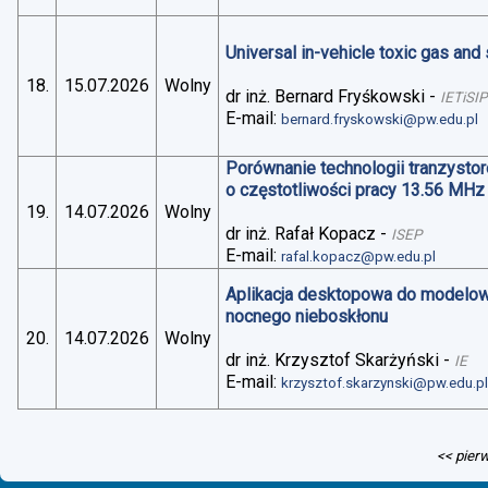
Universal in-vehicle toxic gas an
18.
15.07.2026
Wolny
dr inż. Bernard Fryśkowski
-
IETiSIP
E-mail:
bernard.fryskowski@pw.edu.pl
Porównanie technologii tranzysto
o częstotliwości pracy 13.56 MHz
19.
14.07.2026
Wolny
dr inż. Rafał Kopacz
-
ISEP
E-mail:
rafal.kopacz@pw.edu.pl
Aplikacja desktopowa do modelo
nocnego nieboskłonu
20.
14.07.2026
Wolny
dr inż. Krzysztof Skarżyński
-
IE
E-mail:
krzysztof.skarzynski@pw.edu.p
<< pier