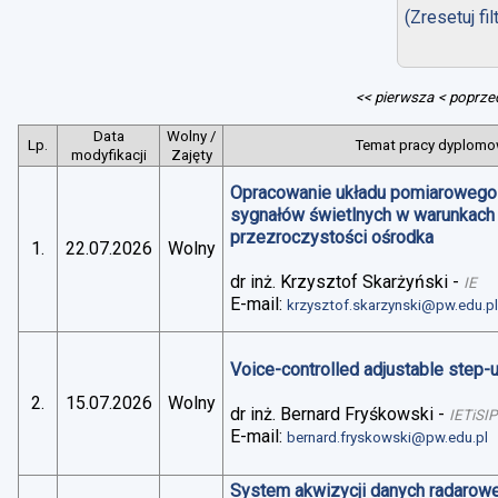
(Zresetuj fil
<< pierwsza
< poprze
Data
Wolny /
Lp.
Temat pracy dyplomow
modyfikacji
Zajęty
Opracowanie układu pomiarowego 
sygnałów świetlnych w warunkach
przezroczystości ośrodka
1.
22.07.2026
Wolny
dr inż. Krzysztof Skarżyński
-
IE
E-mail:
krzysztof.skarzynski@pw.edu.p
Voice-controlled adjustable step
2.
15.07.2026
Wolny
dr inż. Bernard Fryśkowski
-
IETiSIP
E-mail:
bernard.fryskowski@pw.edu.pl
System akwizycji danych radarowe