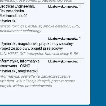
technology, overcurrent protection, ISO 8820
Electrical Engineering,
1
Liczba wykonawców:
Elektrotechnika,
Elektromobilność
inżynierski
sensor, toxic gas, exhaust, smoke detection, LPG,
measurement technology
1
Liczba wykonawców:
inżynierski, magisterski, projekt indywidualny,
projekt zespołowy, projekt przejściowy
GaN, HEMT, GiT, tranzystor, falownik klasy E, RF
Informatyka, Informatyka
1
Liczba wykonawców:
stosowana - OKNO
inżynierski, magisterski
informatyka, oświetlenie, zanieczyszczenie
swiatłem, wizualizacja danych, przetwarzanie
danych, widmo promieniowania