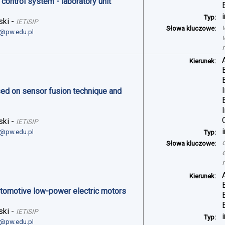
control system - laboratory unit
Typ:
ski
-
IETiSIP
Słowa kluczowe:
i@pw.edu.pl
Kierunek:
sed on sensor fusion technique and
ski
-
IETiSIP
i@pw.edu.pl
Typ:
Słowa kluczowe:
Kierunek:
automotive low-power electric motors
ski
-
IETiSIP
Typ:
i@pw.edu.pl