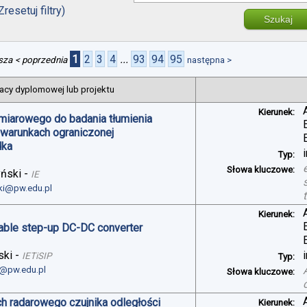
Zresetuj filtry)
Szukaj
1
2
3
4
...
93
94
95
sza
< poprzednia
następna >
acy dyplomowej lub projektu
Kierunek:
miarowego do badania tłumienia
 warunkach ograniczonej
dka
Typ:
Słowa kluczowe:
yński
-
IE
ski@pw.edu.pl
Kierunek:
table step-up DC-DC converter
ski
-
IETiSIP
Typ:
i@pw.edu.pl
Słowa kluczowe:
h radarowego czujnika odległości
Kierunek: