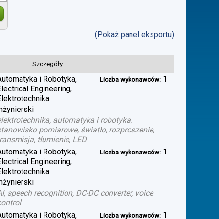
(Pokaż panel eksportu)
Szczegóły
Automatyka i Robotyka,
1
Liczba wykonawców:
Electrical Engineering,
Elektrotechnika
inżynierski
elektrotechnika, automatyka i robotyka,
stanowisko pomiarowe, światło, rozproszenie,
transmisja, tłumienie, LED
Automatyka i Robotyka,
1
Liczba wykonawców:
Electrical Engineering,
Elektrotechnika
inżynierski
AI, speech recognition, DC-DC converter, voice
control
Automatyka i Robotyka,
1
Liczba wykonawców: