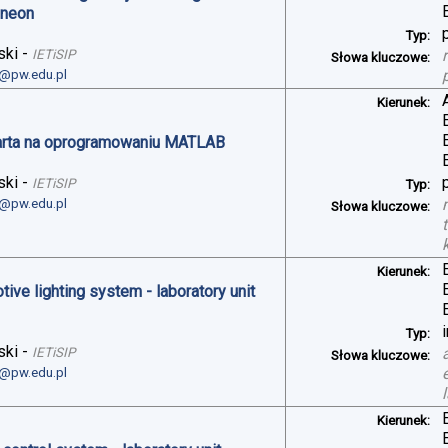
ineon
Typ:
ski
-
IETiSIP
Słowa kluczowe:
i@pw.edu.pl
Kierunek:
arta na oprogramowaniu MATLAB
ski
-
IETiSIP
Typ:
i@pw.edu.pl
Słowa kluczowe:
Kierunek:
ve lighting system - laboratory unit
Typ:
ski
-
IETiSIP
Słowa kluczowe:
i@pw.edu.pl
Kierunek: