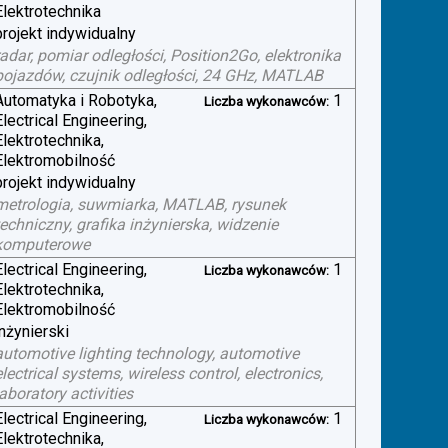
Elektrotechnika
projekt indywidualny
radar, pomiar odległości, Position2Go, elektronika
pojazdów, czujnik odległości, 24 GHz, MATLAB
Automatyka i Robotyka,
1
Liczba wykonawców:
Electrical Engineering,
Elektrotechnika,
Elektromobilność
projekt indywidualny
metrologia, suwmiarka, MATLAB, rysunek
techniczny, grafika inżynierska, widzenie
komputerowe
Electrical Engineering,
1
Liczba wykonawców:
Elektrotechnika,
Elektromobilność
inżynierski
automotive lighting technology, automotive
electrical systems, wireless control, electronics,
laboratory activities
Electrical Engineering,
1
Liczba wykonawców:
Elektrotechnika,