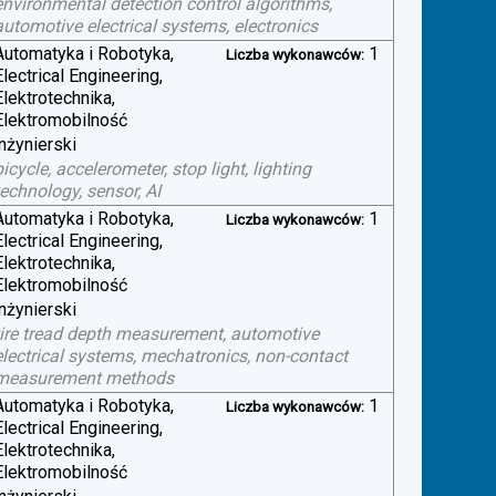
environmental detection control algorithms,
automotive electrical systems, electronics
Automatyka i Robotyka,
1
Liczba wykonawców:
Electrical Engineering,
Elektrotechnika,
Elektromobilność
inżynierski
bicycle, accelerometer, stop light, lighting
technology, sensor, AI
Automatyka i Robotyka,
1
Liczba wykonawców:
Electrical Engineering,
Elektrotechnika,
Elektromobilność
inżynierski
tire tread depth measurement, automotive
electrical systems, mechatronics, non-contact
measurement methods
Automatyka i Robotyka,
1
Liczba wykonawców:
Electrical Engineering,
Elektrotechnika,
Elektromobilność