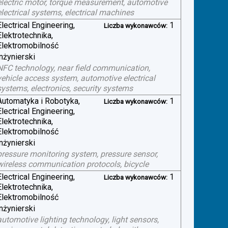
electric motor, torque measurement, automotive
electrical systems, electrical machines
Electrical Engineering,
1
Liczba wykonawców:
Elektrotechnika,
Elektromobilność
inżynierski
NFC technology, near field communication,
vehicle access system, automotive electrical
systems, electronics, security systems
Automatyka i Robotyka,
1
Liczba wykonawców:
Electrical Engineering,
Elektrotechnika,
Elektromobilność
inżynierski
pressure monitoring system, pressure sensor,
wireless communication protocols, bicycle
Electrical Engineering,
1
Liczba wykonawców:
Elektrotechnika,
Elektromobilność
inżynierski
automotive lighting technology, light sensors,