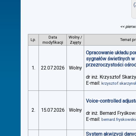
(
<< pierw
Data
Wolny /
Lp.
Temat pr
modyfikacji
Zajęty
Opracowanie układu po
sygnałów świetlnych w
przezroczystości ośro
1.
22.07.2026
Wolny
dr inż. Krzysztof Skarż
E-mail:
krzysztof.skarzyn
Voice-controlled adjus
2.
15.07.2026
Wolny
dr inż. Bernard Fryśkow
E-mail:
bernard.fryskowsk
System akwizycji danyc