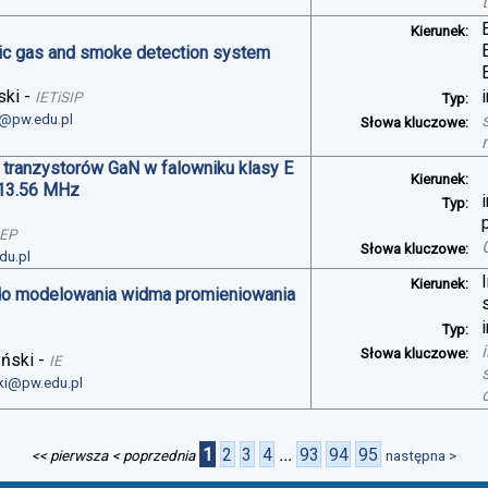
Kierunek:
oxic gas and smoke detection system
ski
-
IETiSIP
Typ:
i@pw.edu.pl
Słowa kluczowe:
 tranzystorów GaN w falowniku klasy E
Kierunek:
 13.56 MHz
Typ:
SEP
Słowa kluczowe:
du.pl
Kierunek:
do modelowania widma promieniowania
Typ:
Słowa kluczowe:
yński
-
IE
ski@pw.edu.pl
1
2
3
4
...
93
94
95
<< pierwsza
< poprzednia
następna >