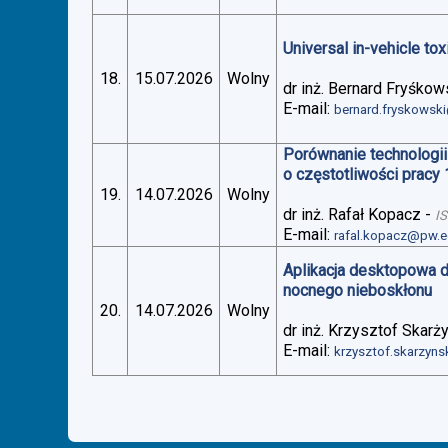
Universal in-vehicle t
18.
15.07.2026
Wolny
dr inż. Bernard Fryśkow
E-mail:
bernard.fryskowsk
Porównanie technologii
o częstotliwości pracy
19.
14.07.2026
Wolny
dr inż. Rafał Kopacz
-
I
E-mail:
rafal.kopacz@pw.e
Aplikacja desktopowa 
nocnego nieboskłonu
20.
14.07.2026
Wolny
dr inż. Krzysztof Skarż
E-mail:
krzysztof.skarzyn