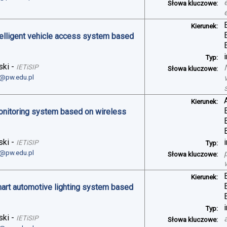
Słowa kluczowe:
Kierunek:
telligent vehicle access system based
Typ:
ski
-
IETiSIP
Słowa kluczowe:
i@pw.edu.pl
Kierunek:
monitoring system based on wireless
ski
-
IETiSIP
Typ:
i@pw.edu.pl
Słowa kluczowe:
Kierunek:
art automotive lighting system based
Typ:
ski
-
IETiSIP
Słowa kluczowe: