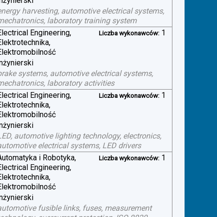
inżynierski
energy harvesting, automotive electrical systems,
mechatronics, laboratory training system
Electrical Engineering,
1
Liczba wykonawców:
Elektrotechnika,
Elektromobilność
inżynierski
brake systems, automotive electrical systems,
mechatronics, laboratory activities
Electrical Engineering,
1
Liczba wykonawców:
Elektrotechnika,
Elektromobilność
inżynierski
LED, automotive lighting technology, electronics,
automotive electrical systems, LED drivers
Automatyka i Robotyka,
1
Liczba wykonawców:
Electrical Engineering,
Elektrotechnika,
Elektromobilność
inżynierski
automotive fusible links, fuses, measurement