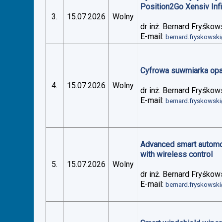
Position2Go Xensiv Inf
3.
15.07.2026
Wolny
dr inż. Bernard Fryśkow
E-mail:
bernard.fryskowsk
Cyfrowa suwmiarka op
4.
15.07.2026
Wolny
dr inż. Bernard Fryśkow
E-mail:
bernard.fryskowsk
Advanced smart automoti
with wireless control
5.
15.07.2026
Wolny
dr inż. Bernard Fryśkow
E-mail:
bernard.fryskowsk