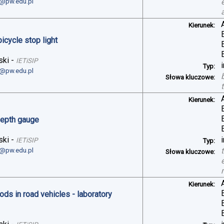
i@pw.edu.pl
Kierunek:
bicycle stop light
ski
-
IETiSIP
Typ:
i@pw.edu.pl
Słowa kluczowe:
Kierunek:
depth gauge
ski
-
IETiSIP
Typ:
i@pw.edu.pl
Słowa kluczowe:
Kierunek:
ds in road vehicles - laboratory