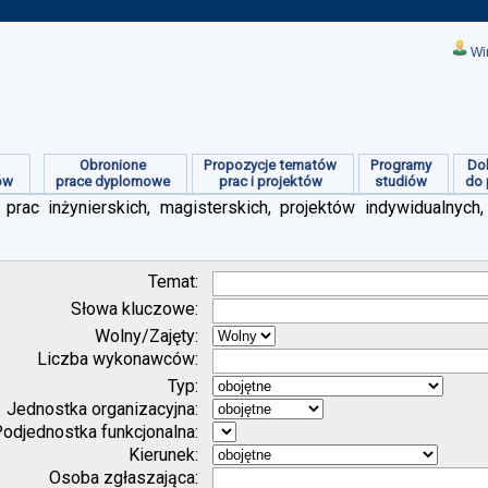
Wi
Obronione
Propozycje tematów
Programy
Do
ów
prace dyplomowe
prac i projektów
studiów
do 
prac inżynierskich, magisterskich, projektów indywidualnych,
Temat:
Słowa kluczowe:
Wolny/Zajęty:
Liczba wykonawców:
Typ:
Jednostka organizacyjna:
odjednostka funkcjonalna:
Kierunek:
Osoba zgłaszająca: