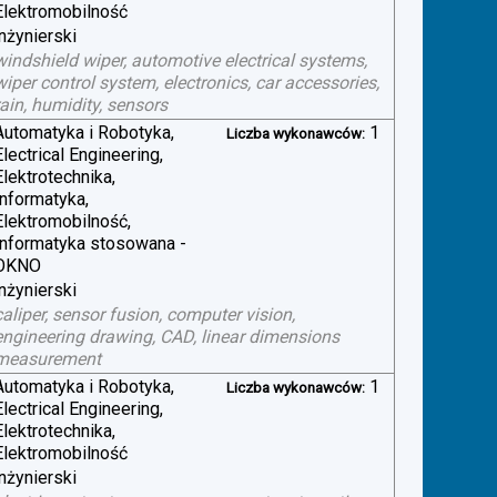
Elektromobilność
inżynierski
windshield wiper, automotive electrical systems,
wiper control system, electronics, car accessories,
rain, humidity, sensors
Automatyka i Robotyka,
1
Liczba wykonawców:
Electrical Engineering,
Elektrotechnika,
Informatyka,
Elektromobilność,
Informatyka stosowana -
OKNO
inżynierski
caliper, sensor fusion, computer vision,
engineering drawing, CAD, linear dimensions
measurement
Automatyka i Robotyka,
1
Liczba wykonawców:
Electrical Engineering,
Elektrotechnika,
Elektromobilność
inżynierski