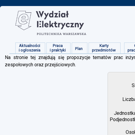
Aktualności
Praca
Karty
Plan
i ogłoszenia
i praktyki
przedmiotów
pra
Na stronie tej znajdują się propozycje tematów prac inżyn
zespołowych oraz przejściowych.
S
Liczb
Jednostka
Podjednostk
Osob