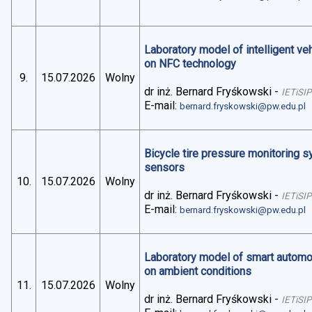
Laboratory model of intelligent v
on NFC technology
9.
15.07.2026
Wolny
dr inż. Bernard Fryśkowski
-
IETiSIP
E-mail:
bernard.fryskowski@pw.edu.pl
Bicycle tire pressure monitoring 
sensors
10.
15.07.2026
Wolny
dr inż. Bernard Fryśkowski
-
IETiSIP
E-mail:
bernard.fryskowski@pw.edu.pl
Laboratory model of smart automo
on ambient conditions
11.
15.07.2026
Wolny
dr inż. Bernard Fryśkowski
-
IETiSIP