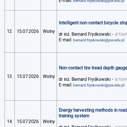
E-mail:
bernard.fryskowski@pw.edu.pl
Intelligent non-contact bicycle stop
12.
15.07.2026
Wolny
dr inż. Bernard Fryśkowski
-
IETiSIP
E-mail:
bernard.fryskowski@pw.edu.pl
Non-contact tire tread depth gaug
13.
15.07.2026
Wolny
dr inż. Bernard Fryśkowski
-
IETiSIP
E-mail:
bernard.fryskowski@pw.edu.pl
Energy harvesting methods in road 
training system
14.
15.07.2026
Wolny