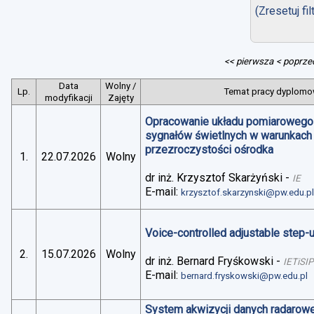
(Zresetuj fil
<< pierwsza
< poprze
Data
Wolny /
Lp.
Temat pracy dyplomow
modyfikacji
Zajęty
Opracowanie układu pomiarowego 
sygnałów świetlnych w warunkach
przezroczystości ośrodka
1.
22.07.2026
Wolny
dr inż. Krzysztof Skarżyński
-
IE
E-mail:
krzysztof.skarzynski@pw.edu.p
Voice-controlled adjustable step
2.
15.07.2026
Wolny
dr inż. Bernard Fryśkowski
-
IETiSIP
E-mail:
bernard.fryskowski@pw.edu.pl
System akwizycji danych radarowe