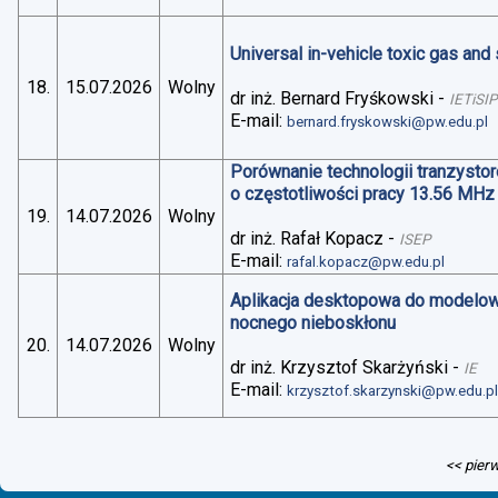
Universal in-vehicle toxic gas an
18.
15.07.2026
Wolny
dr inż. Bernard Fryśkowski
-
IETiSIP
E-mail:
bernard.fryskowski@pw.edu.pl
Porównanie technologii tranzysto
o częstotliwości pracy 13.56 MHz
19.
14.07.2026
Wolny
dr inż. Rafał Kopacz
-
ISEP
E-mail:
rafal.kopacz@pw.edu.pl
Aplikacja desktopowa do modelo
nocnego nieboskłonu
20.
14.07.2026
Wolny
dr inż. Krzysztof Skarżyński
-
IE
E-mail:
krzysztof.skarzynski@pw.edu.p
<< pier