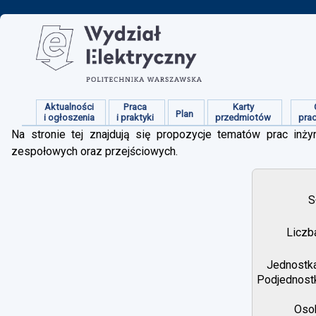
Aktualności
Praca
Karty
Plan
i ogłoszenia
i praktyki
przedmiotów
pra
Na stronie tej znajdują się propozycje tematów prac inżyn
zespołowych oraz przejściowych.
S
Liczb
Jednostka
Podjednostk
Osob