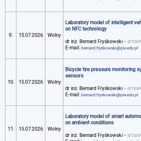
Laboratory model of intelligent v
on NFC technology
9.
15.07.2026
Wolny
dr inż. Bernard Fryśkowski
-
IETiSIP
E-mail:
bernard.fryskowski@pw.edu.pl
Bicycle tire pressure monitoring 
sensors
10.
15.07.2026
Wolny
dr inż. Bernard Fryśkowski
-
IETiSIP
E-mail:
bernard.fryskowski@pw.edu.pl
Laboratory model of smart automo
on ambient conditions
11.
15.07.2026
Wolny
dr inż. Bernard Fryśkowski
-
IETiSIP