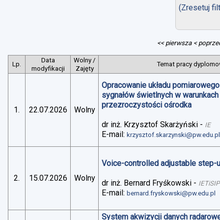
(Zresetuj fil
<< pierwsza
< poprze
Data
Wolny /
Lp.
Temat pracy dyplomow
modyfikacji
Zajęty
Opracowanie układu pomiarowego 
sygnałów świetlnych w warunkach
przezroczystości ośrodka
1.
22.07.2026
Wolny
dr inż. Krzysztof Skarżyński
-
IE
E-mail:
krzysztof.skarzynski@pw.edu.p
Voice-controlled adjustable step
2.
15.07.2026
Wolny
dr inż. Bernard Fryśkowski
-
IETiSIP
E-mail:
bernard.fryskowski@pw.edu.pl
System akwizycji danych radarowe