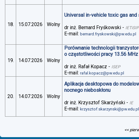
Universal in-vehicle toxic gas an
18.
15.07.2026
Wolny
dr inż. Bernard Fryśkowski
-
IETiSIP
E-mail:
bernard.fryskowski@pw.edu.pl
Porównanie technologii tranzysto
o częstotliwości pracy 13.56 MHz
19.
14.07.2026
Wolny
dr inż. Rafał Kopacz
-
ISEP
E-mail:
rafal.kopacz@pw.edu.pl
Aplikacja desktopowa do modelo
nocnego nieboskłonu
20.
14.07.2026
Wolny
dr inż. Krzysztof Skarżyński
-
IE
E-mail:
krzysztof.skarzynski@pw.edu.p
<< pier