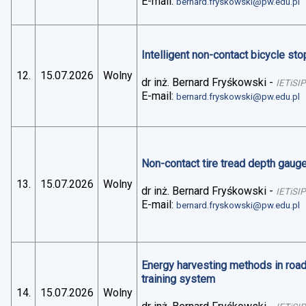
E-mail:
bernard.fryskowski@pw.edu.pl
Intelligent non-contact bicycle stop
12.
15.07.2026
Wolny
dr inż. Bernard Fryśkowski
-
IETiSIP
E-mail:
bernard.fryskowski@pw.edu.pl
Non-contact tire tread depth gaug
13.
15.07.2026
Wolny
dr inż. Bernard Fryśkowski
-
IETiSIP
E-mail:
bernard.fryskowski@pw.edu.pl
Energy harvesting methods in road 
training system
14.
15.07.2026
Wolny