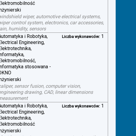
Elektromobilność
inżynierski
windshield wiper, automotive electrical systems,
wiper control system, electronics, car accessories,
rain, humidity, sensors
Automatyka i Robotyka,
1
Liczba wykonawców:
Electrical Engineering,
Elektrotechnika,
Informatyka,
Elektromobilność,
Informatyka stosowana -
OKNO
inżynierski
caliper, sensor fusion, computer vision,
engineering drawing, CAD, linear dimensions
measurement
Automatyka i Robotyka,
1
Liczba wykonawców:
Electrical Engineering,
Elektrotechnika,
Elektromobilność
inżynierski