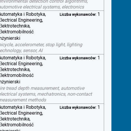
environmental detection control algorithms,
automotive electrical systems, electronics
Automatyka i Robotyka,
1
Liczba wykonawców:
Electrical Engineering,
Elektrotechnika,
Elektromobilność
inżynierski
bicycle, accelerometer, stop light, lighting
technology, sensor, AI
Automatyka i Robotyka,
1
Liczba wykonawców:
Electrical Engineering,
Elektrotechnika,
Elektromobilność
inżynierski
tire tread depth measurement, automotive
electrical systems, mechatronics, non-contact
measurement methods
Automatyka i Robotyka,
1
Liczba wykonawców:
Electrical Engineering,
Elektrotechnika,
Elektromobilność