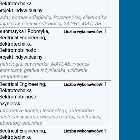
Elektrotechnika
projekt indywidualny
radar, pomiar odległości, Position2Go, elektronika
pojazdów, czujnik odległości, 24 GHz, MATLAB
Automatyka i Robotyka,
1
Liczba wykonawców:
Electrical Engineering,
Elektrotechnika,
Elektromobilność
projekt indywidualny
metrologia, suwmiarka, MATLAB, rysunek
techniczny, grafika inżynierska, widzenie
komputerowe
Electrical Engineering,
1
Liczba wykonawców:
Elektrotechnika,
Elektromobilność
inżynierski
automotive lighting technology, automotive
electrical systems, wireless control, electronics,
laboratory activities
Electrical Engineering,
1
Liczba wykonawców:
Elektrotechnika,