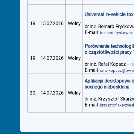
Universal in-vehicle t
18.
15.07.2026
Wolny
dr inż. Bernard Fryśkow
E-mail:
bernard.fryskowsk
Porównanie technologii
o częstotliwości pracy
19.
14.07.2026
Wolny
dr inż. Rafał Kopacz
-
I
E-mail:
rafal.kopacz@pw.e
Aplikacja desktopowa 
nocnego nieboskłonu
20.
14.07.2026
Wolny
dr inż. Krzysztof Skarż
E-mail:
krzysztof.skarzyn