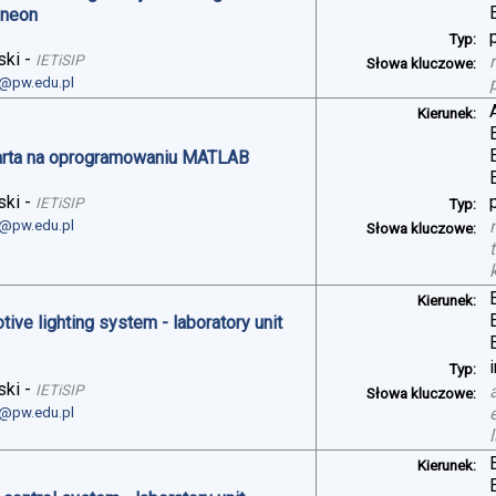
ineon
Typ:
ski
-
IETiSIP
Słowa kluczowe:
i@pw.edu.pl
Kierunek:
arta na oprogramowaniu MATLAB
ski
-
IETiSIP
Typ:
i@pw.edu.pl
Słowa kluczowe:
Kierunek:
ve lighting system - laboratory unit
Typ:
ski
-
IETiSIP
Słowa kluczowe:
i@pw.edu.pl
Kierunek: