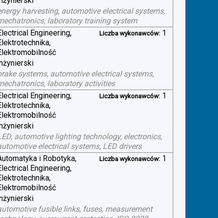
inżynierski
energy harvesting, automotive electrical systems,
mechatronics, laboratory training system
Electrical Engineering,
1
Liczba wykonawców:
Elektrotechnika,
Elektromobilność
inżynierski
brake systems, automotive electrical systems,
mechatronics, laboratory activities
Electrical Engineering,
1
Liczba wykonawców:
Elektrotechnika,
Elektromobilność
inżynierski
LED, automotive lighting technology, electronics,
automotive electrical systems, LED drivers
Automatyka i Robotyka,
1
Liczba wykonawców:
Electrical Engineering,
Elektrotechnika,
Elektromobilność
inżynierski
automotive fusible links, fuses, measurement