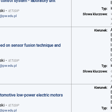
control system - laboratory unit
Typ:
ski
-
IETiSIP
Słowa kluczowe:
i@pw.edu.pl
Kierunek:
sed on sensor fusion technique and
ski
-
IETiSIP
i@pw.edu.pl
Typ:
Słowa kluczowe:
Kierunek:
automotive low-power electric motors
ski
-
IETiSIP
Typ:
i@pw.edu.pl