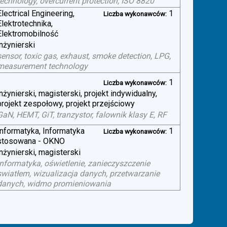
technology, overcurrent protection, ISO 8820
Electrical Engineering,
1
Liczba wykonawców:
Elektrotechnika,
Elektromobilność
inżynierski
sensor, toxic gas, exhaust, smoke detection, LPG,
measurement technology
1
Liczba wykonawców:
inżynierski, magisterski, projekt indywidualny,
projekt zespołowy, projekt przejściowy
GaN, HEMT, GiT, tranzystor, falownik klasy E, RF
Informatyka, Informatyka
1
Liczba wykonawców:
stosowana - OKNO
inżynierski, magisterski
informatyka, oświetlenie, zanieczyszczenie
swiatłem, wizualizacja danych, przetwarzanie
danych, widmo promieniowania