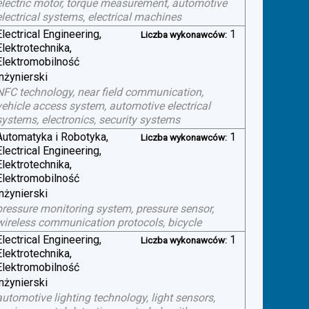
electric motor, torque measurement, automotive
electrical systems, electrical machines
Electrical Engineering,
1
Liczba wykonawców:
Elektrotechnika,
Elektromobilność
inżynierski
NFC technology, near field communication,
vehicle access system, automotive electrical
systems, electronics, security systems
Automatyka i Robotyka,
1
Liczba wykonawców:
Electrical Engineering,
Elektrotechnika,
Elektromobilność
inżynierski
pressure monitoring system, pressure sensor,
wireless communication protocols, bicycle
Electrical Engineering,
1
Liczba wykonawców:
Elektrotechnika,
Elektromobilność
inżynierski
automotive lighting technology, light sensors,