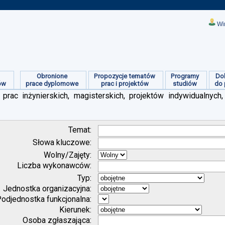
Wi
Obronione
Propozycje tematów
Programy
Do
ów
prace dyplomowe
prac i projektów
studiów
do 
prac inżynierskich, magisterskich, projektów indywidualnych,
Temat:
Słowa kluczowe:
Wolny/Zajęty:
Liczba wykonawców:
Typ:
Jednostka organizacyjna:
odjednostka funkcjonalna:
Kierunek:
Osoba zgłaszająca: