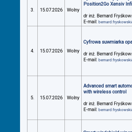
Position2Go Xensiv Inf
3.
15.07.2026
Wolny
dr inż. Bernard Fryśkow
E-mail:
bernard.fryskowsk
Cyfrowa suwmiarka op
4.
15.07.2026
Wolny
dr inż. Bernard Fryśkow
E-mail:
bernard.fryskowsk
Advanced smart automoti
with wireless control
5.
15.07.2026
Wolny
dr inż. Bernard Fryśkow
E-mail:
bernard.fryskowsk