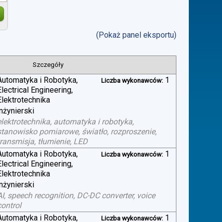
(Pokaż panel eksportu)
Szczegóły
Automatyka i Robotyka,
1
Liczba wykonawców:
Electrical Engineering,
Elektrotechnika
inżynierski
elektrotechnika, automatyka i robotyka,
stanowisko pomiarowe, światło, rozproszenie,
transmisja, tłumienie, LED
Automatyka i Robotyka,
1
Liczba wykonawców:
Electrical Engineering,
Elektrotechnika
inżynierski
AI, speech recognition, DC-DC converter, voice
control
Automatyka i Robotyka,
1
Liczba wykonawców: