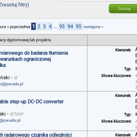
Zresetuj filtry)
Szukaj
1
2
3
4
...
93
94
95
sza
< poprzednia
następna >
acy dyplomowej lub projektu
Kierunek:
miarowego do badania tłumienia
 warunkach ograniczonej
dka
Typ:
Słowa kluczowe:
yński
-
IE
ski@pw.edu.pl
Kierunek:
table step-up DC-DC converter
ski
-
IETiSIP
Typ:
i@pw.edu.pl
Słowa kluczowe:
h radarowego czujnika odległości
Kierunek: