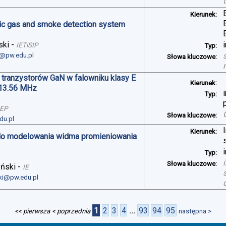
Kierunek:
oxic gas and smoke detection system
ski
-
IETiSIP
Typ:
i@pw.edu.pl
Słowa kluczowe:
 tranzystorów GaN w falowniku klasy E
Kierunek:
 13.56 MHz
Typ:
SEP
Słowa kluczowe:
du.pl
Kierunek:
do modelowania widma promieniowania
Typ:
Słowa kluczowe:
yński
-
IE
ski@pw.edu.pl
1
2
3
4
...
93
94
95
<< pierwsza
< poprzednia
następna >