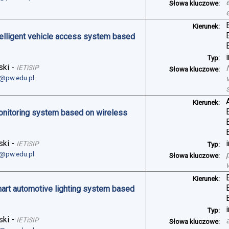
Słowa kluczowe:
Kierunek:
telligent vehicle access system based
Typ:
ski
-
IETiSIP
Słowa kluczowe:
i@pw.edu.pl
Kierunek:
monitoring system based on wireless
ski
-
IETiSIP
Typ:
i@pw.edu.pl
Słowa kluczowe:
Kierunek:
art automotive lighting system based
Typ:
ski
-
IETiSIP
Słowa kluczowe: