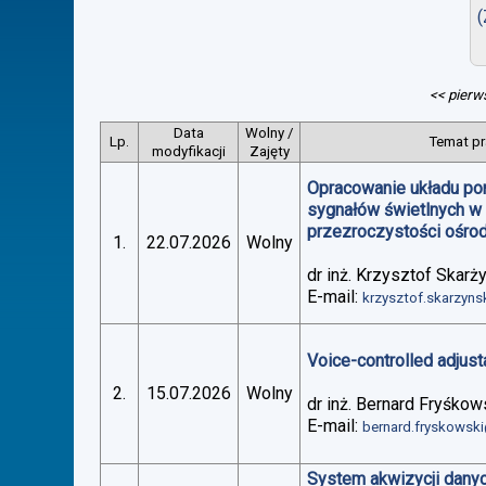
(
<< pierw
Data
Wolny /
Lp.
Temat pr
modyfikacji
Zajęty
Opracowanie układu po
sygnałów świetlnych w
przezroczystości ośro
1.
22.07.2026
Wolny
dr inż. Krzysztof Skarż
E-mail:
krzysztof.skarzyn
Voice-controlled adjus
2.
15.07.2026
Wolny
dr inż. Bernard Fryśkow
E-mail:
bernard.fryskowsk
System akwizycji danyc