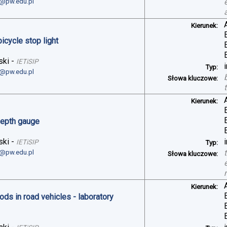
i@pw.edu.pl
Kierunek:
bicycle stop light
ski
-
IETiSIP
Typ:
i@pw.edu.pl
Słowa kluczowe:
Kierunek:
depth gauge
ski
-
IETiSIP
Typ:
i@pw.edu.pl
Słowa kluczowe:
Kierunek:
ds in road vehicles - laboratory